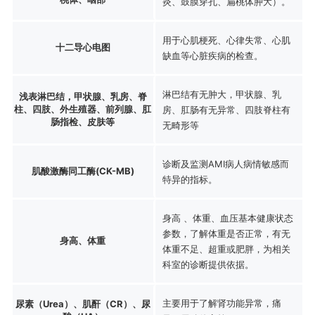
炎、鼓膜穿孔、扁桃体肿大）。
用于心肌梗死、心律失常、心肌
十二导心电图
缺血等心脏疾病的检查。
淋巴结有无肿大，甲状腺、乳
浅表淋巴结，甲状腺、乳房、脊
柱、四肢、外生殖器、前列腺、肛
房、肛肠有无异常、四肢脊柱有
肠指检、皮肤等
无畸形等
诊断及监测AMI病人病情敏感而
肌酸激酶同工酶(CK-MB)
特异的指标。
身高 、体重、血压基本健康状态
参数，了解体重是否正常，有无
身高、体重
体重不足、超重或肥胖，为相关
科室的诊断提供依据。
主要用于了解肾功能异常，痛
尿素（Urea）、肌酐（CR）、尿