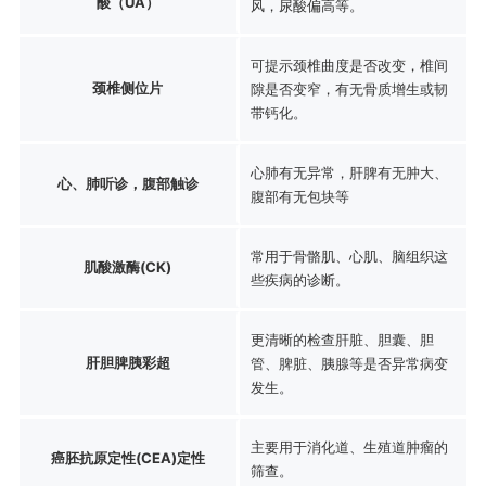
酸（UA）
风，尿酸偏高等。
可提示颈椎曲度是否改变，椎间
颈椎侧位片
隙是否变窄，有无骨质增生或韧
带钙化。
心肺有无异常，肝脾有无肿大、
心、肺听诊，腹部触诊
腹部有无包块等
常用于骨骼肌、心肌、脑组织这
肌酸激酶(CK)
些疾病的诊断。
更清晰的检查肝脏、胆囊、胆
肝胆脾胰彩超
管、脾脏、胰腺等是否异常病变
发生。
主要用于消化道、生殖道肿瘤的
癌胚抗原定性(CEA)定性
筛查。