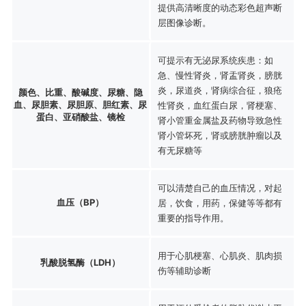
提供高清晰度的动态彩色超声断
层图像诊断。
可提示有无泌尿系统疾患：如
急、慢性肾炎，肾盂肾炎，膀胱
炎，尿道炎，肾病综合征，狼疮
颜色、比重、酸碱度、尿糖、隐
血、尿胆素、尿胆原、胆红素、尿
性肾炎，血红蛋白尿，肾梗塞、
蛋白、亚硝酸盐、镜检
肾小管重金属盐及药物导致急性
肾小管坏死，肾或膀胱肿瘤以及
有无尿糖等
可以清楚自己的血压情况，对起
血压（BP）
居，饮食，用药，保健等等都有
重要的指导作用。
用于心肌梗塞、心肌炎、肌肉损
乳酸脱氢酶（LDH）
伤等辅助诊断