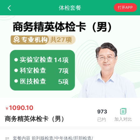
体检套餐
打开APP
1090.10
￥
973
商务精英体检卡（男）
加入对比
已约
套餐内容
前列腺检查/
中年体检/
肝胆检查/