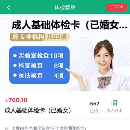
体检套餐
打开APP
760.10
￥
552
成人基础体检卡（已婚女）
加入对比
已约
套餐内容
宫颈癌筛查/
青年体检/
肝胆检查/