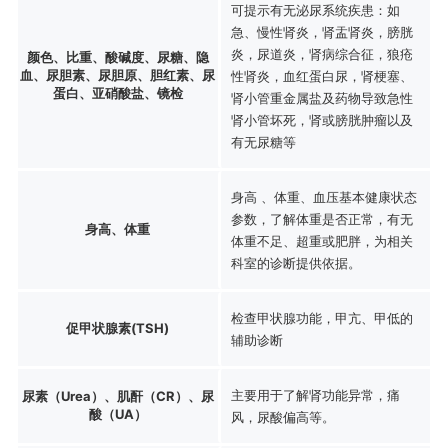
可提示有无泌尿系统疾患：如
急、慢性肾炎，肾盂肾炎，膀胱
炎，尿道炎，肾病综合征，狼疮
颜色、比重、酸碱度、尿糖、隐
血、尿胆素、尿胆原、胆红素、尿
性肾炎，血红蛋白尿，肾梗塞、
蛋白、亚硝酸盐、镜检
肾小管重金属盐及药物导致急性
肾小管坏死，肾或膀胱肿瘤以及
有无尿糖等
身高 、体重、血压基本健康状态
参数，了解体重是否正常，有无
身高、体重
体重不足、超重或肥胖，为相关
科室的诊断提供依据。
检查甲状腺功能，甲亢、甲低的
促甲状腺素(TSH)
辅助诊断
主要用于了解肾功能异常，痛
尿素（Urea）、肌酐（CR）、尿
酸（UA）
风，尿酸偏高等。