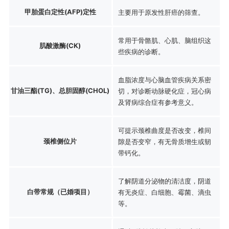
甲胎蛋白定性(AFP)定性
主要用于原发性肝癌的筛查。
常用于骨骼肌、心肌、脑组织这
肌酸激酶(CK)
些疾病的诊断。
血脂浓度与心脑血管疾病关系密
甘油三酯(TG)、总胆固醇(CHOL)
切，对诊断动脉硬化症，冠心病
及肾病综合症有参考意义。
可提示颈椎曲度是否改变，椎间
颈椎侧位片
隙是否变窄，有无骨质增生或韧
带钙化。
了解阴道分泌物的清洁度，阴道
白带常规（已婚项目）
有无炎症、白细胞、霉菌、滴虫
等。