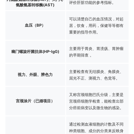
评价肝脏功能的参考指标。
氨酸氨基转移酶(AST)
可以清楚自己的血压情况，对起
血压（BP）
居，饮食，用药，保健等等都有
重要的指导作用。
主要用于胃炎、胃溃疡、胃肿瘤
幽门螺旋杆菌抗体(HP-IgG)
的早期筛查 。
主要检查有无结膜炎、角膜炎、
视力、外眼、辨色力
屈光不正、测视力、色觉等。
又称宫颈细胞巴氏分级，主要是
宫颈涂片（已婚项目）
宫颈癌细胞学检查，能检查出部
分癌前病变以及微生物的感染。
通过检测血液细胞的计数及不同
种类细胞、成分的分类来反映身