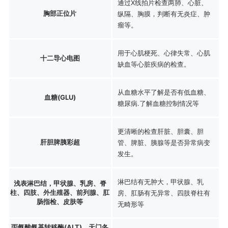
通过X线拍片检查两肺、心脏、
胸部正位片
纵隔、胸膜，判断有无炎症、肿
瘤等。
用于心肌梗死、心律失常、心肌
十二导心电图
缺血等心脏疾病的检查。
从血糖水平了解是否有低血糖、
血糖(GLU)
糖尿病.了解血糖控制情况等
更清晰的检查肝脏、胆囊、胆
肝胆脾胰彩超
管、脾脏、胰腺等是否异常病变
发生。
淋巴结有无肿大，甲状腺、乳
浅表淋巴结，甲状腺、乳房、脊
柱、四肢、外生殖器、前列腺、肛
房、肛肠有无异常、四肢脊柱有
肠指检、皮肤等
无畸形等
丙氨酸氨基转移酶(ALT)、天门冬