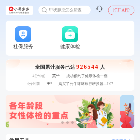
入职体检在线预约
7分钟前
潘*
购买了美的1.5L电热水壶HJ1522
甲状腺癌怎么筛查
打开APP
刚刚
林**
购买了宁安堡新疆无核红枣干150g*2
刚刚
林**
购买了宁安堡新疆无核红枣干150g*2
刚刚
陈**
成功预约了精英体检套餐
刚刚
陈**
成功预约了精英体检套餐
1分钟前
江**
成功预约了标准套餐（男）
社保服务
健康体检
1分钟前
毛**
购买了联创雅斯奶锅DF-CP103M
2分钟前
袁**
购买了美的体重秤 MO-CW5 白色
926544
全国累计服务已达
人
2分钟前
李**
成功预约了白领女士体检套餐
4分钟前
莫**
成功预约了健康体检一档
4分钟前
王*
购买了公牛环球旅行转换器—L07
6分钟前
姜**
购买了五常稻花香2号大米
6分钟前
柯**
成功预约了关怀老人B套餐
7分钟前
郑**
成功预约了脑血管系统套餐
7分钟前
潘*
购买了美的1.5L电热水壶HJ1522
刚刚
林**
购买了宁安堡新疆无核红枣干150g*2
刚刚
林**
购买了宁安堡新疆无核红枣干150g*2