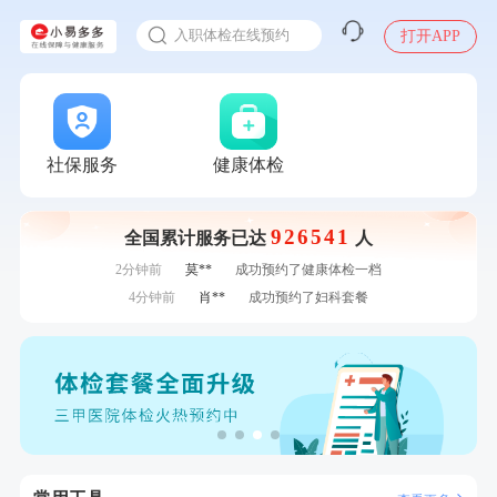
感染人偏肺病毒就会得肺炎吗
7分钟前
柯**
成功预约了关怀老人B套餐
入职体检在线预约
打开APP
7分钟前
周**
购买了BP3颈椎热敷枕
甲状腺癌怎么筛查
刚刚
戴*
购买了便携式手持小风扇
刚刚
戴*
购买了便携式手持小风扇
刚刚
柯**
成功预约了关怀老人B套餐
刚刚
柯**
成功预约了关怀老人B套餐
社保服务
健康体检
1分钟前
赵**
成功预约青春体检卡（女）
1分钟前
何**
购买了姚朵朵-1000g粗粮生活礼盒
926541
全国累计服务已达
人
2分钟前
王*
购买了公牛环球旅行转换器—L07
2分钟前
莫**
成功预约了健康体检一档
4分钟前
肖**
成功预约了妇科套餐
4分钟前
林**
购买了小熊电烤箱 DKX-F10M6
6分钟前
赵*
购买了油米有福B款
6分钟前
赵**
成功预约青春体检卡（女）
7分钟前
柯**
成功预约了关怀老人B套餐
7分钟前
周**
购买了BP3颈椎热敷枕
刚刚
戴*
购买了便携式手持小风扇
刚刚
戴*
购买了便携式手持小风扇