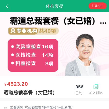
体检套餐
打开APP
4523.20
￥
356
霸道总裁套餐（女已婚）
加入对比
已约
套餐内容
宫颈癌筛查/
中年体检/
肝胆检查/