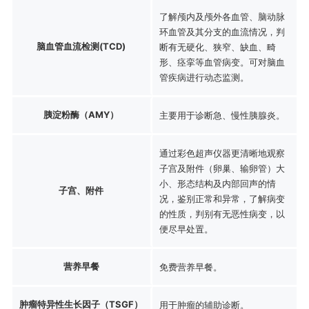
了解颅内及颅外各血管、脑动脉
环血管及其分支的血流情况，判
脑血管血流检测(TCD)
断有无硬化、狭窄、缺血、畸
形、痉挛等血管病变。可对脑血
管疾病进行动态监测。
胰淀粉酶（AMY）
主要用于诊断急、慢性胰腺炎。
通过彩色超声仪器更清晰地观察
子宫及附件（卵巢、输卵管）大
小、形态结构及内部回声的情
子宫、附件
况，鉴别正常和异常，了解病变
的性质，判别有无恶性病变，以
便尽早处置。
营养早餐
免费营养早餐。
肿瘤特异性生长因子（TSGF）
用于肿瘤的辅助诊断。