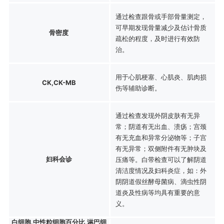
通过检查跟骨或手部骨量测定，
可早期发现骨量减少及估计骨质
骨密度
疏松的程度，及时进行有效防
治。
用于心肌梗塞、心肌炎、肌肉损
CK,CK-MB
伤等辅助诊断。
通过检查发现外阴皮肤有无异
常；阴道有无出血、溃疡；宫颈
有无充血和异常分泌物等；子宫
有无异常；双侧附件有无肿块及
妇科会诊
压痛等。白带检查可以了解阴道
清洁度情况及妇科炎症，如：外
阴阴道假丝酵母菌病、滴虫性阴
道炎及性病等均具有重要的意
义。
白细胞,中性粒细胞百分比,淋巴细