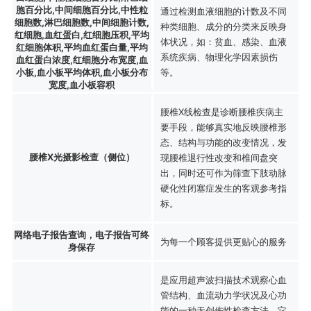
胞百分比,中间细胞百分比,中性粒
通过检测血液细胞的计数及不同
细胞数,淋巴细胞数,中间细胞计数,
种类细胞、成分的分类来反映身
红细胞,血红蛋白,红细胞压积,平均
体状况，如：贫血、感染、血液
红细胞体积,平均血红蛋白量,平均
系统疾病、物理化学因素损伤
血红蛋白浓度,红细胞分布宽度,血
小板,血小板平均体积,血小板分布
等。
宽度,血小板容积
腰椎X线检查是诊断腰椎疾病主
要手段，能够真实地反映腰椎形
态、结构与功能的改变情况，发
腰椎X光摄影检查（侧位）
现腰椎退行性改变和椎间盘突
出，同时还可作为筛查下肢动脉
硬化性闭塞症发生的客观参考指
标。
网络电子报告查询，电子报告可终
为每一个顾客提供更贴心的服务
身保存
是应用超声波扫描技术观察心血
管结构、血流动力学状况及心功
能的一种无创伤性检查方法，它