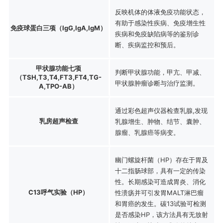
反映机体的体液免疫功能状态，
有助于感染性疾病、免疫增生性
免疫球蛋白三项（IgG,IgA,IgM）
疾病和免疫缺陷病等的鉴别诊
断、疾病监控和预后。
甲状腺功能七项
判断甲状腺功能，甲亢、甲减、
（TSH,T3,T4,FT3,FT4,TG-
甲状腺肿瘤诊断与治疗监测。
A,TPO-AB）
通过彩色超声仪器检查乳腺,发现
乳房超声检查
乳腺增生、肿物、结节、囊肿、
腺瘤、乳腺癌等病变。
幽门螺旋杆菌（HP）存在于胃及
十二指肠球部，具有一定的传染
性。长期感染可造成胃炎、消化
C13呼气实验（HP）
性溃疡并可引发胃MALT淋巴瘤
和胃癌的发生。碳13试验可检测
是否感染HP，该方法具有无放射