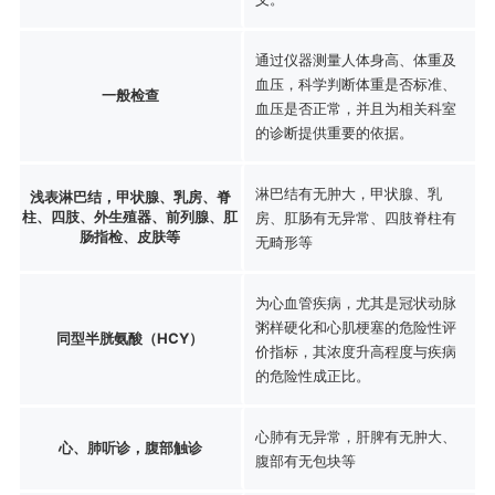
通过仪器测量人体身高、体重及
血压，科学判断体重是否标准、
一般检查
血压是否正常，并且为相关科室
的诊断提供重要的依据。
淋巴结有无肿大，甲状腺、乳
浅表淋巴结，甲状腺、乳房、脊
柱、四肢、外生殖器、前列腺、肛
房、肛肠有无异常、四肢脊柱有
肠指检、皮肤等
无畸形等
为心血管疾病，尤其是冠状动脉
粥样硬化和心肌梗塞的危险性评
同型半胱氨酸（HCY）
价指标，其浓度升高程度与疾病
的危险性成正比。
心肺有无异常，肝脾有无肿大、
心、肺听诊，腹部触诊
腹部有无包块等