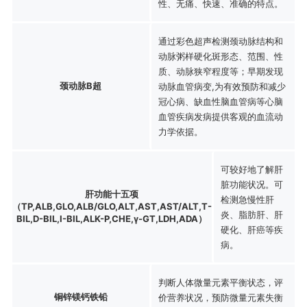
性、无痛、快速、准确的特点。
通过彩色超声检测颈动脉结构和
动脉粥样硬化斑形态、范围、性
质、动脉狭窄程度等；早期发现
颈动脉B超
动脉血管病变,为有效预防和减少
冠心病、缺血性脑血管病等心脑
血管疾病发病提供客观的血流动
力学依据。
可较好地了解肝
脏功能状况。可
肝功能十五项
检测急慢性肝
（TP,ALB,GLO,ALB/GLO,ALT,AST,AST/ALT,T-
炎、脂肪肝、肝
BIL,D-BIL,I-BIL,ALK-P,CHE,γ-GT,LDH,ADA）
硬化、肝癌等疾
病。
判断人体微量元素平衡状态，评
铜锌镁钙铁铅
价营养状况，预防微量元素失衡