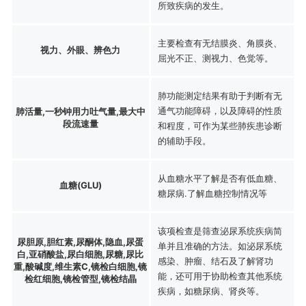
所致疾病的发生。
主要检查有无结膜炎、角膜炎、
视力、外眼、辨色力
屈光不正、测视力、色觉等。
肺功能测定结果有助于判断有无
通气功能障碍，以及障碍的性质
肺活量,一秒钟用力吐气量,最大中
段流速量
和程度，可作为某些肺疾患诊断
的辅助手段。
从血糖水平了解是否有低血糖、
血糖(GLU)
糖尿病.了解血糖控制情况等
该项检查是筛查泌尿系统疾病简
尿胆原,胆红素,尿酮体,隐血,尿蛋
单并且准确的方法。如泌尿系统
白,亚硝酸盐,尿白细胞,尿糖,尿比
感染、肿瘤、结石及了解肾功
重,酸碱度,维生素C,镜检白细胞,镜
能，还可用于协助检查其他系统
检红细胞,镜检管型,镜检结晶
疾病，如糖尿病、肾炎等。