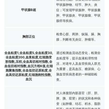
甲状腺肿物、结节、肿大、炎
甲状腺B超
症；可发现甲状腺肿、甲状腺囊
肿、甲状腺炎、甲状腺瘤、甲状
腺癌等疾病。
检查心脏、两肺、纵隔、膈、胸
胸部正位
膜，判断有无炎症、肿瘤等。
全血粘度1,全血粘度5,全血粘度30,
通过检测血流动态变化，检测全
全血粘度200,血浆粘度,红细胞变
血粘度等，提示血液粘滞性情
形指数,压积,全血高切相对指数,全
况，对老年人及血管疾病人群尤
血低切相对指数,血沉方程K值,红细
为重要，是高血压、糖尿病、心
胞聚集指数,全血低切还原粘度,全
脑血管疾病患者的一种辅助检
血高切还原粘度,红细胞刚性指数,
血沉
查。
对人体腹部内脏器官（肝、胆、
脾、胰、双肾）的状况和各种病
变（如肿瘤、结石、积水、脂肪
肝等）提供高清晰度的彩色动态