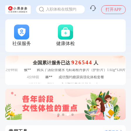
7分钟前
叶**
成功预约了男性婚前体检基础套餐
入职体检在线预约
7分钟前
刘**
成功预约了入职体检套餐
打开APP
甲状腺癌怎么筛查
刚刚
李**
购买了七年五季黑咖啡速溶低脂无添加蔗糖美式咖啡粉24g*2
盒
刚刚
李**
购买了七年五季黑咖啡速溶低脂无添加蔗糖美式咖啡粉24g*2
盒
刚刚
何*
购买了K3颈椎按摩仪（浅灰色）
刚刚
何*
购买了K3颈椎按摩仪（浅灰色）
社保服务
健康体检
1分钟前
莫**
成功预约了青少年体检套餐
1分钟前
王**
成功预约了企业招工体检套餐
2分钟前
潘*
购买了美的1.5L电热水壶HJ1522
926544
全国累计服务已达
人
2分钟前
侯**
购买了汤臣倍健水飞蓟葛根丹参片（护肝片）1.02g*120片
4分钟前
林**
成功预约糖尿病强化体检套餐
4分钟前
赵**
成功预约青春体检卡（女）
6分钟前
毛**
购买了汤臣倍健多维男士多种维生素矿物质片1.5g*60片*2
瓶
6分钟前
何**
购买了姚朵朵-1000g粗粮生活礼盒
7分钟前
叶**
成功预约了男性婚前体检基础套餐
7分钟前
刘**
成功预约了入职体检套餐
刚刚
李**
购买了七年五季黑咖啡速溶低脂无添加蔗糖美式咖啡粉24g*2
盒
刚刚
李**
购买了七年五季黑咖啡速溶低脂无添加蔗糖美式咖啡粉24g*2
盒