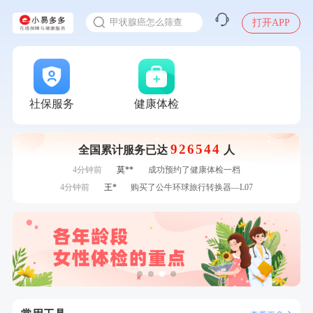
入职体检在线预约
7分钟前
潘*
购买了美的1.5L电热水壶HJ1522
甲状腺癌怎么筛查
打开APP
刚刚
林**
购买了宁安堡新疆无核红枣干150g*2
刚刚
林**
购买了宁安堡新疆无核红枣干150g*2
刚刚
陈**
成功预约了精英体检套餐
刚刚
陈**
成功预约了精英体检套餐
1分钟前
江**
成功预约了标准套餐（男）
社保服务
健康体检
1分钟前
毛**
购买了联创雅斯奶锅DF-CP103M
2分钟前
袁**
购买了美的体重秤 MO-CW5 白色
926544
全国累计服务已达
人
2分钟前
李**
成功预约了白领女士体检套餐
4分钟前
莫**
成功预约了健康体检一档
4分钟前
王*
购买了公牛环球旅行转换器—L07
6分钟前
姜**
购买了五常稻花香2号大米
6分钟前
柯**
成功预约了关怀老人B套餐
7分钟前
郑**
成功预约了脑血管系统套餐
7分钟前
潘*
购买了美的1.5L电热水壶HJ1522
刚刚
林**
购买了宁安堡新疆无核红枣干150g*2
刚刚
林**
购买了宁安堡新疆无核红枣干150g*2