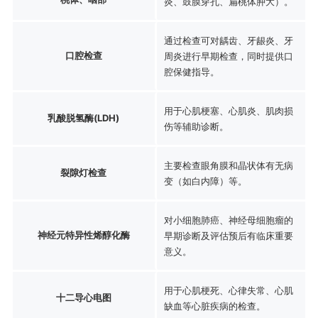
炎、鼓膜穿孔、扁桃体肿大）。
通过检查可对龋齿、牙龈炎、牙
口腔检查
周炎进行早期检查，同时提供口
腔保健指导。
用于心肌梗塞、心肌炎、肌肉损
乳酸脱氢酶(LDH)
伤等辅助诊断。
主要检查眼角膜和晶状体有无病
裂隙灯检查
变（如白内障）等。
对小细胞肺癌、神经母细胞瘤的
神经元特异性烯醇化酶
早期诊断及评估预后有临床重要
意义。
用于心肌梗死、心律失常、心肌
十二导心电图
缺血等心脏疾病的检查。