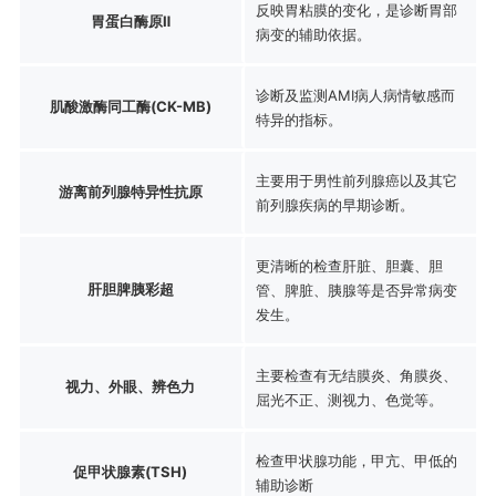
反映胃粘膜的变化，是诊断胃部
胃蛋白酶原Ⅱ
病变的辅助依据。
诊断及监测AMI病人病情敏感而
肌酸激酶同工酶(CK-MB)
特异的指标。
主要用于男性前列腺癌以及其它
游离前列腺特异性抗原
前列腺疾病的早期诊断。
更清晰的检查肝脏、胆囊、胆
肝胆脾胰彩超
管、脾脏、胰腺等是否异常病变
发生。
主要检查有无结膜炎、角膜炎、
视力、外眼、辨色力
屈光不正、测视力、色觉等。
检查甲状腺功能，甲亢、甲低的
促甲状腺素(TSH)
辅助诊断