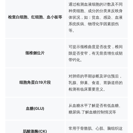
通过检测血液细胞的计数及不同
种类细胞、成分的分类来反映身
检查白细胞、红细胞、血小板等
体状况，如：贫血、感染、血液
系统疾病、物理化学因素损伤
等。
可提示颈椎曲度是否改变，椎间
颈椎侧位片
隙是否变窄，有无骨质增生或韧
带钙化。
对肺癌的早期诊断及评估预后，
细胞角蛋白19片段
乳腺、卵巢、食道、胃肠道癌的
检测有临床重要意义。
从血糖水平了解是否有低血糖、
血糖(GLU)
糖尿病.了解血糖控制情况等
常用于骨骼肌、心肌、脑组织这
肌酸激酶(CK)