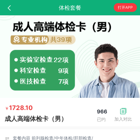
体检套餐
打开APP
1728.10
￥
966
成人高端体检卡（男）
加入对比
已约
套餐内容
前列腺检查/
中年体检/
肝胆检查/