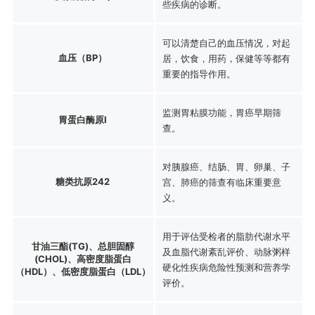
些疾病的诊断。
可以清楚自己的血压情况，对起
血压（BP）
居，饮食，用药，保健等等都有
重要的指导作用。
监测胃粘膜功能，胃癌早期筛
胃蛋白酶原Ⅰ
查。
对胰腺癌、结肠、胃、卵巢、子
糖类抗原242
宫、肺癌的筛查有临床重要意
义。
用于评估受检者的脂肪代谢水平
甘油三酯(TG)、总胆固醇
及血脂代谢紊乱评价、动脉粥样
(CHOL)、高密度脂蛋白
硬化性疾病危险性预测和营养学
（HDL）、低密度脂蛋白（LDL）
评价。