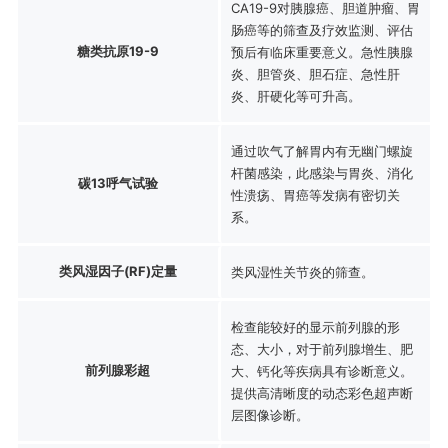
CA19-9对胰腺癌、胆道肿瘤、胃
肠癌等的筛查及疗效监测、评估
糖类抗原19-9
预后有临床重要意义。急性胰腺
炎、胆管炎、胆石症、急性肝
炎、肝硬化等可升高。
通过吹气了解胃内有无幽门螺旋
杆菌感染，此感染与胃炎、消化
碳13呼气试验
性溃疡、胃癌等发病有密切关
系。
类风湿因子(RF)定量
类风湿性关节炎的筛查。
检查能较好的显示前列腺的形
态、大小，对于前列腺增生、肥
前列腺彩超
大、钙化等疾病具有诊断意义。
提供高清晰度的动态彩色超声断
层图像诊断。