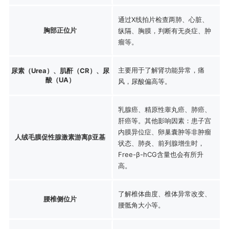
通过X线拍片检查两肺、心脏、
胸部正位片
纵隔、胸膜，判断有无炎症、肿
瘤等。
主要用于了解肾功能异常，痛
尿素（Urea）、肌酐（CR）、尿
酸（UA）
风，尿酸偏高等。
乳腺癌、精原性睾丸癌、肺癌、
肝癌等。其他影响因素：患子宫
内膜异位症、卵巢囊肿等非肿瘤
人绒毛膜促性腺激素游离β亚基
状态、肺炎、前列腺增生时，
Free-β-hCG含量也会有所升
高。
了解椎体曲度、椎体异常改变、
腰椎侧位片
腰骶角大小等。