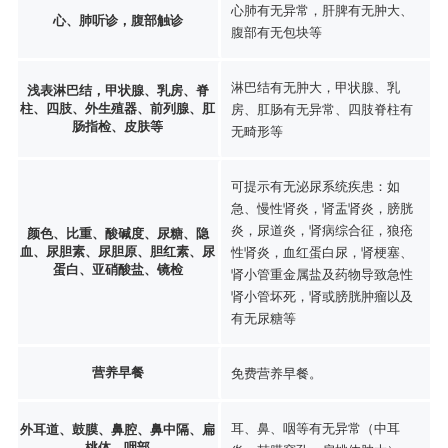
心肺有无异常，肝脾有无肿大、
心、肺听诊，腹部触诊
腹部有无包块等
淋巴结有无肿大，甲状腺、乳
浅表淋巴结，甲状腺、乳房、脊
柱、四肢、外生殖器、前列腺、肛
房、肛肠有无异常、四肢脊柱有
肠指检、皮肤等
无畸形等
可提示有无泌尿系统疾患：如
急、慢性肾炎，肾盂肾炎，膀胱
炎，尿道炎，肾病综合征，狼疮
颜色、比重、酸碱度、尿糖、隐
血、尿胆素、尿胆原、胆红素、尿
性肾炎，血红蛋白尿，肾梗塞、
蛋白、亚硝酸盐、镜检
肾小管重金属盐及药物导致急性
肾小管坏死，肾或膀胱肿瘤以及
有无尿糖等
营养早餐
免费营养早餐。
耳、鼻、咽等有无异常（中耳
外耳道、鼓膜、鼻腔、鼻中隔、扁
桃体、咽部