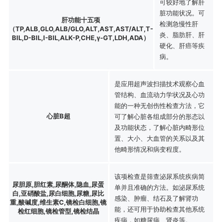
可较好地了解肝
脏功能状况。可
肝功能十五项
检测急慢性肝
（TP,ALB,GLO,ALB/GLO,ALT,AST,AST/ALT,T-
炎、脂肪肝、肝
BIL,D-BIL,I-BIL,ALK-P,CHE,γ-GT,LDH,ADA）
硬化、肝癌等疾
病。
是应用超声波扫描技术观察心血
管结构、血流动力学状况及心功
能的一种无创伤性检查方法，它
心脏B超
可了解心脏各组成部分的形态以
及功能状态，了解心脏内畸形位
置、大小、大血管的关系以及其
他畸形情况和病变程度。
该项检查是筛查泌尿系统疾病简
尿胆原,胆红素,尿酮体,隐血,尿蛋
单并且准确的方法。如泌尿系统
白,亚硝酸盐,尿白细胞,尿糖,尿比
感染、肿瘤、结石及了解肾功
重,酸碱度,维生素C,镜检白细胞,镜
能，还可用于协助检查其他系统
检红细胞,镜检管型,镜检结晶
疾病，如糖尿病、肾炎等。