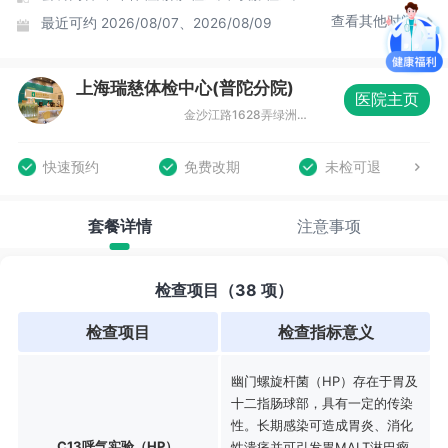
查看其他时间
最近可约
2026/08/07、2026/08/09
上海瑞慈体检中心(普陀分院)
医院主页
金沙江路1628弄绿洲中环中心商务广场7号楼2楼
快速预约
免费改期
未检可退
套餐详情
注意事项
检查项目（38 项）
检查项目
检查指标意义
幽门螺旋杆菌（HP）存在于胃及
十二指肠球部，具有一定的传染
性。长期感染可造成胃炎、消化
C13呼气实验（HP）
性溃疡并可引发胃MALT淋巴瘤