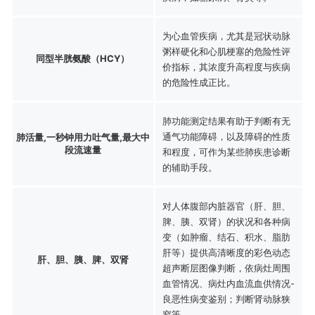
为心血管疾病，尤其是冠状动脉
粥样硬化和心肌梗塞的危险性评
同型半胱氨酸（HCY）
价指标，其浓度升高程度与疾病
的危险性成正比。
肺功能测定结果有助于判断有无
通气功能障碍，以及障碍的性质
肺活量,一秒钟用力吐气量,最大中
段流速量
和程度，可作为某些肺疾患诊断
的辅助手段。
对人体腹部内脏器官（肝、胆、
脾、胰、双肾）的状况和各种病
变（如肿瘤、结石、积水、脂肪
肝等）提供高清晰度的彩色动态
肝、胆、胰、脾、双肾
超声断层图像判断，依病灶周围
血管情况、病灶内血流血供情况-
良恶性病变鉴别；判断肾动脉狭
窄等。