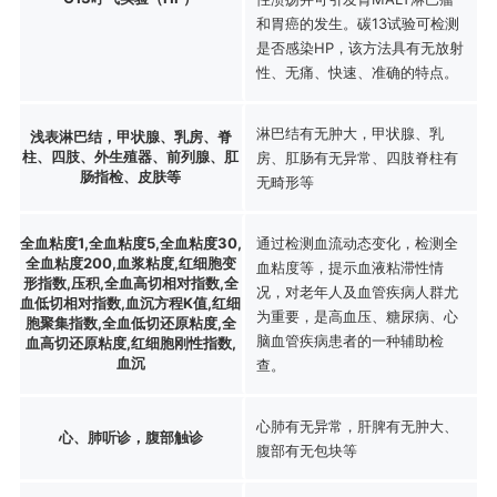
和胃癌的发生。碳13试验可检测
是否感染HP，该方法具有无放射
性、无痛、快速、准确的特点。
淋巴结有无肿大，甲状腺、乳
浅表淋巴结，甲状腺、乳房、脊
柱、四肢、外生殖器、前列腺、肛
房、肛肠有无异常、四肢脊柱有
肠指检、皮肤等
无畸形等
全血粘度1,全血粘度5,全血粘度30,
通过检测血流动态变化，检测全
全血粘度200,血浆粘度,红细胞变
血粘度等，提示血液粘滞性情
形指数,压积,全血高切相对指数,全
况，对老年人及血管疾病人群尤
血低切相对指数,血沉方程K值,红细
为重要，是高血压、糖尿病、心
胞聚集指数,全血低切还原粘度,全
脑血管疾病患者的一种辅助检
血高切还原粘度,红细胞刚性指数,
血沉
查。
心肺有无异常，肝脾有无肿大、
心、肺听诊，腹部触诊
腹部有无包块等