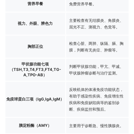
营养早餐
免费营养早餐。
主要检查有无结膜炎、角膜炎、
视力、外眼、辨色力
屈光不正、测视力、色觉等。
检查心脏、两肺、纵隔、膈、胸
胸部正位
膜，判断有无炎症、肿瘤等。
甲状腺功能七项
判断甲状腺功能，甲亢、甲减、
（TSH,T3,T4,FT3,FT4,TG-
甲状腺肿瘤诊断与治疗监测。
A,TPO-AB）
反映机体的体液免疫功能状态，
有助于感染性疾病、免疫增生性
免疫球蛋白三项（IgG,IgA,IgM）
疾病和免疫缺陷病等的鉴别诊
断、疾病监控和预后。
胰淀粉酶（AMY）
主要用于诊断急、慢性胰腺炎。