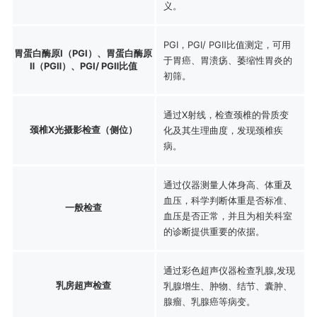
义。
PGⅠ，PGⅠ/ PGⅡ比值测定，可用
胃蛋白酶原Ⅰ（PGⅠ）、胃蛋白酶原
于胃癌、胃溃疡、萎缩性胃炎的
Ⅱ（PGⅡ）、PGⅠ/ PGⅡ比值
初筛。
通过X射线，检查颈椎的骨质变
颈椎X光摄影检查（侧位）
化及其生理曲度，发现颈椎疾
病。
通过仪器测量人体身高、体重及
血压，科学判断体重是否标准、
一般检查
血压是否正常，并且为相关科室
的诊断提供重要的依据。
通过彩色超声仪器检查乳腺,发现
乳房超声检查
乳腺增生、肿物、结节、囊肿、
腺瘤、乳腺癌等病变。