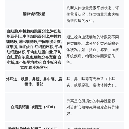
判断人体微量元素平衡状态，评
铜锌镁钙铁铅
价营养状况，预防微量元素失衡
所致疾病的发生。
白细胞,中性粒细胞百分比,淋巴细
胞百分比,中间细胞百分比,中性粒
通过检测血液细胞的计数及不同
细胞数,淋巴细胞数,中间细胞计数,
种类细胞、成分的分类来反映身
红细胞,血红蛋白,红细胞压积,平均
体状况，如：贫血、感染、血液
红细胞体积,平均血红蛋白量,平均
系统疾病、物理化学因素损伤
血红蛋白浓度,红细胞分布宽度,血
小板,血小板平均体积,血小板分布
等。
宽度,血小板容积
耳、鼻、咽等有无异常（中耳
外耳道、鼓膜、鼻腔、鼻中隔、扁
桃体、咽部
炎、鼓膜穿孔、扁桃体肿大）。
升高是心肌损伤的特异性指标，
血清肌钙蛋白I测定（cTnI）
对诊断心肌梗死灵敏度高特异性
好。
肿瘤特异性生长因子（TSGF）