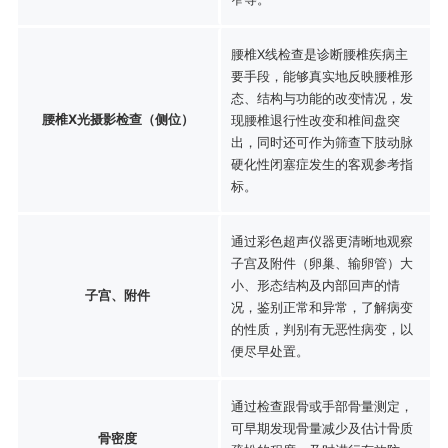
腰椎X线检查是诊断腰椎疾病主
要手段，能够真实地反映腰椎形
态、结构与功能的改变情况，发
腰椎X光摄影检查（侧位）
现腰椎退行性改变和椎间盘突
出，同时还可作为筛查下肢动脉
硬化性闭塞症发生的客观参考指
标。
通过彩色超声仪器更清晰地观察
子宫及附件（卵巢、输卵管）大
小、形态结构及内部回声的情
子宫、附件
况，鉴别正常和异常，了解病变
的性质，判别有无恶性病变，以
便尽早处置。
通过检查跟骨或手部骨量测定，
可早期发现骨量减少及估计骨质
骨密度