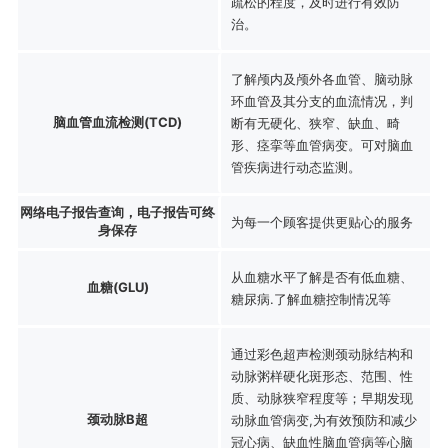
疏松的程度，及时进行有效防
治。
了解颅内及颅外各血管、脑动脉
环血管及其分支的血流情况，判
脑血管血流检测(TCD)
断有无硬化、狭窄、缺血、畸
形、痉挛等血管病变。可对脑血
管疾病进行动态监测。
网络电子报告查询，电子报告可终
为每一个顾客提供更贴心的服务
身保存
从血糖水平了解是否有低血糖、
血糖(GLU)
糖尿病.了解血糖控制情况等
通过彩色超声检测颈动脉结构和
动脉粥样硬化斑形态、范围、性
质、动脉狭窄程度等；早期发现
颈动脉B超
动脉血管病变,为有效预防和减少
冠心病、缺血性脑血管病等心脑