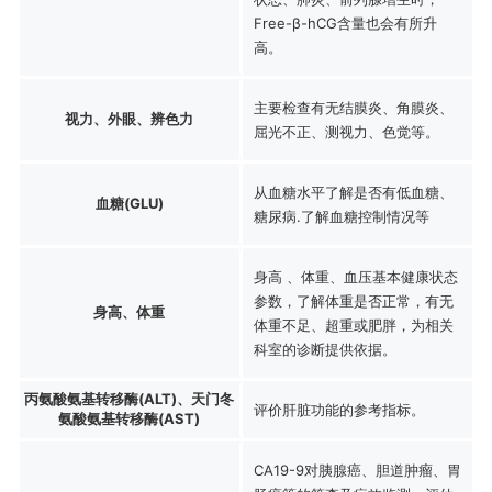
Free-β-hCG含量也会有所升
高。
主要检查有无结膜炎、角膜炎、
视力、外眼、辨色力
屈光不正、测视力、色觉等。
从血糖水平了解是否有低血糖、
血糖(GLU)
糖尿病.了解血糖控制情况等
身高 、体重、血压基本健康状态
参数，了解体重是否正常，有无
身高、体重
体重不足、超重或肥胖，为相关
科室的诊断提供依据。
丙氨酸氨基转移酶(ALT)、天门冬
评价肝脏功能的参考指标。
氨酸氨基转移酶(AST)
CA19-9对胰腺癌、胆道肿瘤、胃