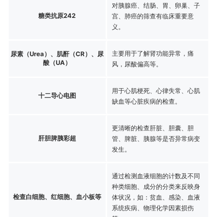
对胰腺癌、结肠、胃、卵巢、子
糖类抗原242
宫、肺癌的筛查有临床重要意
义。
主要用于了解肾功能异常，痛
尿素（Urea）、肌酐（CR）、尿
酸（UA）
风，尿酸偏高等。
用于心肌梗死、心律失常、心肌
十二导心电图
缺血等心脏疾病的检查。
更清晰的检查肝脏、胆囊、胆
肝胆脾胰彩超
管、脾脏、胰腺等是否异常病变
发生。
通过检测血液细胞的计数及不同
种类细胞、成分的分类来反映身
检查白细胞、红细胞、血小板等
体状况，如：贫血、感染、血液
系统疾病、物理化学因素损伤