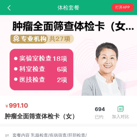
体检套餐
打开APP
991.10
￥
694
肿瘤全面筛查体检卡（女）
加入对比
已约
套餐内容
乳腺检查/
疾病筛查/
肝胆检查/