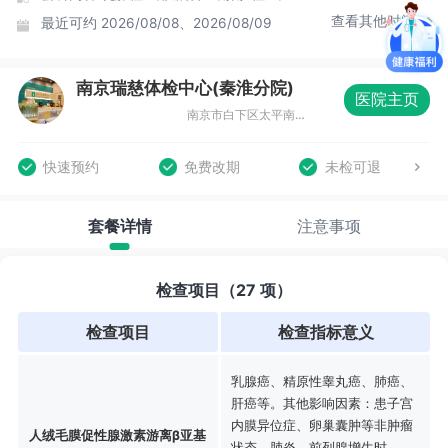
查看其他时间
最近可约
2026/08/08、2026/08/09
南京瑞慈体检中心(秦淮分院)
医院主页
南京市白下区太平南路450号斯亚财富中心4层
快速预约
免费改期
未检可退
套餐详情
注意事项
检查项目（27 项）
检查项目
检查指标意义
乳腺癌、精原性睾丸癌、肺癌、
肝癌等。其他影响因素：患子宫
内膜异位症、卵巢囊肿等非肿瘤
人绒毛膜促性腺激素游离β亚基
状态、肺炎、前列腺增生时，