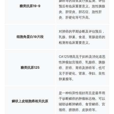
肠癌等的筛查及疗效监测、评估
糖类抗原19-9
预后有临床重要意义。急性胰腺
炎、胆管炎、胆石症、急性肝
炎、肝硬化等可升高。
对肺癌的早期诊断及评估预后，
细胞角蛋白19片段
乳腺、卵巢、食道、胃肠道癌的
检测有临床重要意义。
CA125增高见于妇科及消化道恶
性肿瘤如宫颈癌、乳腺癌、胰腺
糖类抗原125
癌、肝癌、胃癌及肺癌等，也可
见于肝硬化、肾衰、孕妇、良性
卵巢瘤等。
是一种特异性很好而且是最早用
于诊断鳞癌的肿瘤标志物。可以
鳞状上皮细胞癌相关抗原
辅助诊断肺鳞癌、食管鳞癌、宫
颈癌、膀胱癌、皮肤癌等。