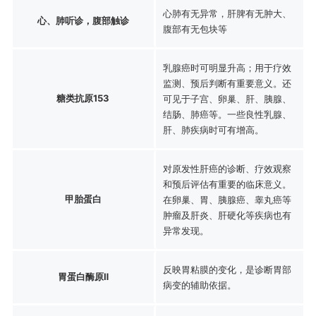
心肺有无异常，肝脾有无肿大、
心、肺听诊，腹部触诊
腹部有无包块等
乳腺癌时可明显升高；用于疗效
监测、预后判断有重要意义。还
糖类抗原153
可见于子宫、卵巢、肝、胰腺、
结肠、肺癌等。一些良性乳腺、
肝、肺疾病时可有增高。
对原发性肝癌的诊断、疗效观察
和预后评估有重要的临床意义。
甲胎蛋白
在卵巢、胃、胰腺癌、睾丸癌等
肿瘤及肝炎、肝硬化等疾病也有
异常发现。
反映胃粘膜的变化，是诊断胃部
胃蛋白酶原Ⅱ
病变的辅助依据。