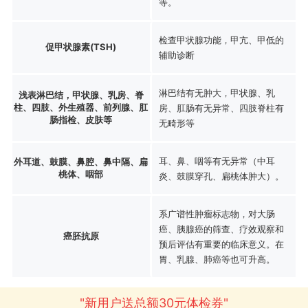
等。
检查甲状腺功能，甲亢、甲低的
促甲状腺素(TSH)
辅助诊断
淋巴结有无肿大，甲状腺、乳
浅表淋巴结，甲状腺、乳房、脊
柱、四肢、外生殖器、前列腺、肛
房、肛肠有无异常、四肢脊柱有
肠指检、皮肤等
无畸形等
耳、鼻、咽等有无异常（中耳
外耳道、鼓膜、鼻腔、鼻中隔、扁
桃体、咽部
炎、鼓膜穿孔、扁桃体肿大）。
系广谱性肿瘤标志物，对大肠
癌、胰腺癌的筛查、疗效观察和
癌胚抗原
预后评估有重要的临床意义。在
胃、乳腺、肺癌等也可升高。
"新用户送总额30元体检券"