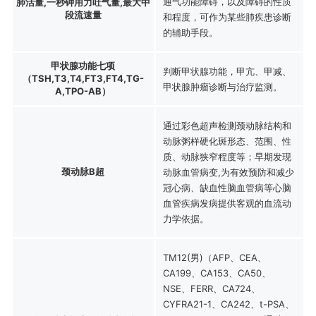
通气功能障碍，以及障碍的性质
肺活量,一秒钟用力吐气量,最大中
段流速量
和程度，可作为某些肺疾患诊断
的辅助手段。
甲状腺功能七项
判断甲状腺功能，甲亢、甲减、
（TSH,T3,T4,FT3,FT4,TG-
甲状腺肿瘤诊断与治疗监测。
A,TPO-AB）
通过彩色超声检测颈动脉结构和
动脉粥样硬化斑形态、范围、性
质、动脉狭窄程度等；早期发现
颈动脉B超
动脉血管病变,为有效预防和减少
冠心病、缺血性脑血管病等心脑
血管疾病发病提供客观的血流动
力学依据。
TM12(男)（AFP、CEA、
CA199、CA153、CA50、
NSE、FERR、CA724、
CYFRA21-1、CA242、t-PSA、