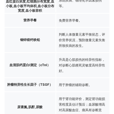
系统疾病、物理化学因素损伤
血红蛋白浓度,红细胞分布宽度,血
小板,血小板平均体积,血小板分布
等。
宽度,血小板容积
营养早餐
免费营养早餐。
判断人体微量元素平衡状态，评
铜锌镁钙铁铅
价营养状况，预防微量元素失衡
所致疾病的发生。
升高是心肌损伤的特异性指标，
血清肌钙蛋白I测定（cTnI）
对诊断心肌梗死灵敏度高特异性
好。
肿瘤特异性生长因子（TSGF）
用于肿瘤的辅助诊断。
用于肾功能评价，测定肾功能损
害程度及估计预后；血尿酸增高
尿素氮,肌酐,尿酸
对高尿酸血症、痛风有诊断意