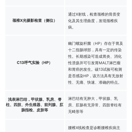
通过X射线，检查颈椎的骨质变
颈椎X光摄影检查（侧位）
化及其生理曲度，发现颈椎疾
病。
幽门螺旋杆菌（HP）存在于胃及
十二指肠球部，具有一定的传染
性。长期感染可造成胃炎、消化
C13呼气实验（HP）
性溃疡并可引发胃MALT淋巴瘤
和胃癌的发生。碳13试验可检测
是否感染HP，该方法具有无放射
性、无痛、快速、准确的特点。
淋巴结有无肿大，甲状腺、乳
浅表淋巴结，甲状腺、乳房、脊
柱、四肢、外生殖器、前列腺、肛
房、肛肠有无异常、四肢脊柱有
肠指检、皮肤等
无畸形等
腰椎X线检查是诊断腰椎疾病主