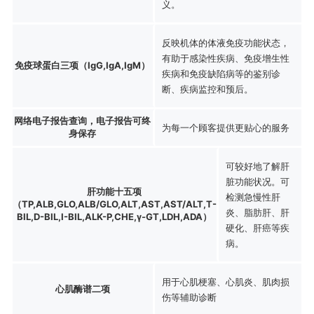
义。
反映机体的体液免疫功能状态，
有助于感染性疾病、免疫增生性
免疫球蛋白三项（IgG,IgA,IgM）
疾病和免疫缺陷病等的鉴别诊
断、疾病监控和预后。
网络电子报告查询，电子报告可终
为每一个顾客提供更贴心的服务
身保存
可较好地了解肝
脏功能状况。可
肝功能十五项
检测急慢性肝
（TP,ALB,GLO,ALB/GLO,ALT,AST,AST/ALT,T-
炎、脂肪肝、肝
BIL,D-BIL,I-BIL,ALK-P,CHE,γ-GT,LDH,ADA）
硬化、肝癌等疾
病。
用于心肌梗塞、心肌炎、肌肉损
心肌酶谱二项
伤等辅助诊断