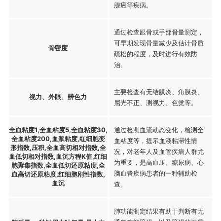
腺癌等疾病。
通过检查跟骨或手部骨量测定，
可早期发现骨量减少及估计骨质
骨密度
疏松的程度，及时进行有效防
治。
主要检查有无结膜炎、角膜炎、
视力、外眼、辨色力
屈光不正、测视力、色觉等。
全血粘度1,全血粘度5,全血粘度30,
通过检测血流动态变化，检测全
全血粘度200,血浆粘度,红细胞变
血粘度等，提示血液粘滞性情
形指数,压积,全血高切相对指数,全
况，对老年人及血管疾病人群尤
血低切相对指数,血沉方程K值,红细
为重要，是高血压、糖尿病、心
胞聚集指数,全血低切还原粘度,全
脑血管疾病患者的一种辅助检
血高切还原粘度,红细胞刚性指数,
血沉
查。
肺功能测定结果有助于判断有无