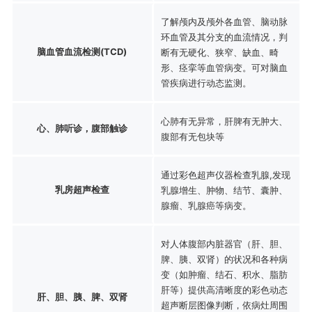
了解颅内及颅外各血管、脑动脉
环血管及其分支的血流情况，判
脑血管血流检测(TCD)
断有无硬化、狭窄、缺血、畸
形、痉挛等血管病变。可对脑血
管疾病进行动态监测。
心肺有无异常，肝脾有无肿大、
心、肺听诊，腹部触诊
腹部有无包块等
通过彩色超声仪器检查乳腺,发现
乳房超声检查
乳腺增生、肿物、结节、囊肿、
腺瘤、乳腺癌等病变。
对人体腹部内脏器官（肝、胆、
脾、胰、双肾）的状况和各种病
变（如肿瘤、结石、积水、脂肪
肝等）提供高清晰度的彩色动态
肝、胆、胰、脾、双肾
超声断层图像判断，依病灶周围