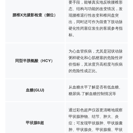
要手段，能够真实地反映腰椎形
态、结构与功能的改变情况，发
腰椎X光摄影检查（侧位）
现腰椎退行性改变和椎间盘突
出，同时还可作为筛查下肢动脉
硬化性闭塞症发生的客观参考指
标。
为心血管疾病，尤其是冠状动脉
粥样硬化和心肌梗塞的危险性评
同型半胱氨酸（HCY）
价指标，其浓度升高程度与疾病
的危险性成正比。
从血糖水平了解是否有低血糖、
血糖(GLU)
糖尿病.了解血糖控制情况等
通过彩色超声仪器更清晰地观察
甲状腺肿物、结节、肿大、炎
甲状腺B超
症；可发现甲状腺肿、甲状腺囊
肿、甲状腺炎、甲状腺瘤、甲状