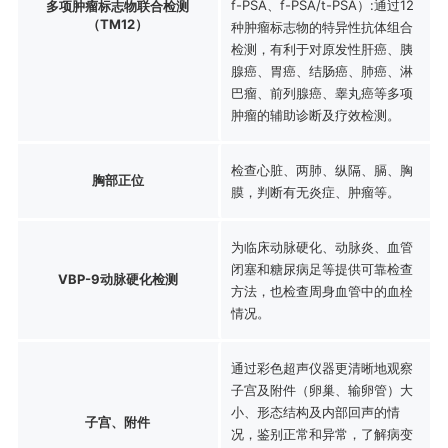
f-PSA、f-PSA/t-PSA）:通过12
多项肿瘤标志物联合检测
（TM12）
种肿瘤标志物的特异性抗体组合
检测，有利于对原发性肝癌、胰
腺癌、胃癌、结肠癌、肺癌、淋
巴瘤、前列腺癌、睾丸癌等多项
肿瘤的辅助诊断及疗效检测。
检查心脏、两肺、纵隔、膈、胸
胸部正位
膜，判断有无炎症、肿瘤等。
为临床动脉硬化、动脉炎、血管
闭塞和糖尿病足等提供可靠检查
VBP-9动脉硬化检测
方法，也检查周身血管中的血栓
情况。
通过彩色超声仪器更清晰地观察
子宫及附件（卵巢、输卵管）大
小、形态结构及内部回声的情
子宫、附件
况，鉴别正常和异常，了解病变