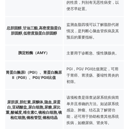
的性质，判别有无恶性病变，以
便尽早处置。
监测血脂四项可以了解脂肪代谢
总胆固醇,甘油三酯,高密度脂蛋白
情况，是判断心脑血管疾病及其
胆固醇,低密度脂蛋白胆固醇
预后的重要指标。
胰淀粉酶（AMY）
主要用于诊断急、慢性胰腺炎。
PGⅠ，PGⅠ/ PGⅡ比值测定，可用
胃蛋白酶原Ⅰ（PGⅠ）、胃蛋白酶原
于胃癌、胃溃疡、萎缩性胃炎的
Ⅱ（PGⅡ）、PGⅠ/ PGⅡ比值
初筛。
该项检查是筛查泌尿系统疾病简
尿胆原,胆红素,尿酮体,隐血,尿蛋
单并且准确的方法。如泌尿系统
白,亚硝酸盐,尿白细胞,尿糖,尿比
感染、肿瘤、结石及了解肾功
重,酸碱度,维生素C,镜检白细胞,镜
能，还可用于协助检查其他系统
检红细胞,镜检管型,镜检结晶
疾病，如糖尿病、肾炎等。