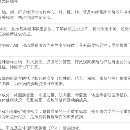
有无尿糖等
、触、叩、听等物理方法检查心、肺、肝、脾、肾及神经系统等脏器的基
有关线索，初步排除常见疾病。
、体重、血压基本健康状态参数，了解体重是否正常，有无体重不足、超重
室的诊断提供依据。
症的标志物，动态观察血管内炎性变的程度，具有高度特异性，早期预警
性肿瘤标志物，对大肠癌、胰腺癌的筛查、疗效观察和预后评估有重要的
乳腺、肺癌等也可升高。
腹部内脏器官的状况和各种病变（如肿瘤、结石、积水、脂肪肝等）提供
层图像，为疾病的诊断提供可靠依据。
体成分：体脂肪含量、非脂肪量、肌肉量、骨骼量、体重等各项健康指数
身体健康状况，监测减肥、锻炼等健康活动的成果。
全称为骨骼矿物质密度，是骨质量的一个重要标志，是骨骼强度的一个重
映骨质疏松程度，是预测骨折危险性的重要依据。
亢、甲亢及垂体促甲状腺素（TSH）瘤的指标。