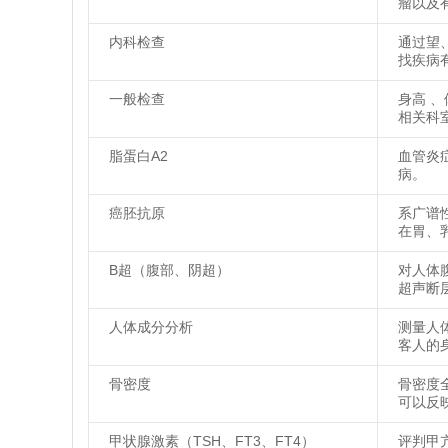
瘤以及
内科检查
通过望
找疾病
一般检查
身高 
相关科
脂蛋白A2
血管炎
病。
癌胚抗原
系广谱
在胃、
B超（腹部、阴超）
对人体
超声断
人体成分分析
测量人
客人的
骨密度
骨密度
可以反
甲状腺激素（TSH、FT3、FT4）
评判甲