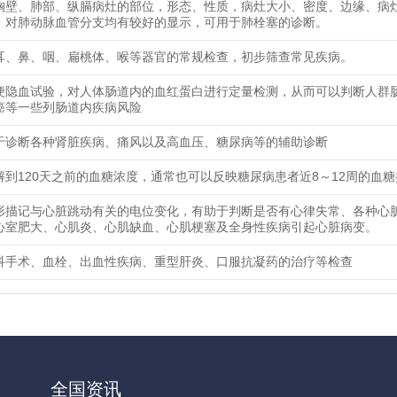
胸壁、肺部、纵膈病灶的部位，形态、性质，病灶大小、密度、边缘、病
，对肺动脉血管分支均有较好的显示，可用于肺栓塞的诊断。
耳、鼻、咽、扁桃体、喉等器官的常规检查，初步筛查常见疾病。
便隐血试验，对人体肠道内的血红蛋白进行定量检测，从而可以判断人群
癌等一些列肠道内疾病风险
于诊断各种肾脏疾病、痛风以及高血压、糖尿病等的辅助诊断
解到120天之前的血糖浓度，通常也可以反映糖尿病患者近8～12周的血
形描记与心脏跳动有关的电位变化，有助于判断是否有心律失常、各种心
心室肥大、心肌炎、心肌缺血、心肌梗塞及全身性疾病引起心脏病变。
科手术、血栓、出血性疾病、重型肝炎、口服抗凝药的治疗等检查
全国资讯