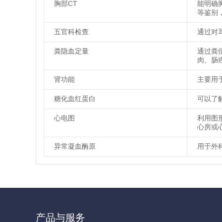
胸部CT
能明确
等鉴别
五官科检查
通过对
粪隐血定量
通过粪
肉、肠
肾功能
主要用
糖化血红蛋白
可以了
心电图
利用图
心房或
异常凝血酶原
用于外
产品与服务