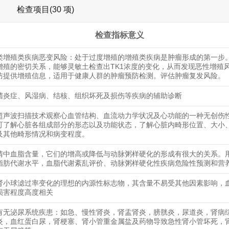
检查项目(30 项)
检查指标意义
类增殖类疾病恶变风险：处于过度增殖的增殖类疾病是肿瘤形成的第一步。
增殖的密切关系，能够灵敏土检查出TK1浓度的变化，从而发现恶性增殖
防提供增殖信息，适用于健康人群的肿瘤预防检测。评估肿瘤复发风险。
菌炎症、风湿病、结核、组织坏死及损伤等疾病的辅助诊断
超声波扫描技术观察心血管结构、血流动力学状况及心功能的一种无创伤
可了解心脏各组成部分的形态以及功能状态，了解心脏内畸形位置、大小
及其他畸形情况和病变程度。
清中血脂含量，它们的增高或降低与动脉粥样硬化的形成有很大的关系。
脂肪代谢水平，血脂代谢紊乱评价、动脉粥样硬化性疾病危险性预测和营
肾小球滤过率变化的理想的内源性标志物，其含量不易受其他因素影响，
损害程度高度相关
有无泌尿系统疾患：如急、慢性肾炎，肾盂肾炎，膀胱炎，尿道炎，肾病
炎，血红蛋白尿，肾梗塞、肾小管重金属盐及药物导致急性肾小管坏死，