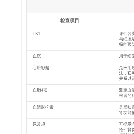
检查项目
TK1
评估各
与细胞
瘤的预
血沉
用于细
心脏彩超
是应用
法，它
关系以
血脂4项
测定血
检者的
血清胱抑素
是反映
肾功能
尿常规
可提示
疮性肾