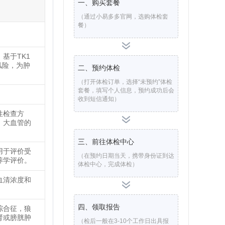
一、购买套餐
（通过小易多多官网，选购体检套
餐）
基于TK1
风险，为肿
二、预约体检
（打开体检订单，选择“未预约”体检
套餐，填写个人信息，预约成功后会
收到短信通知）
性检查方
、大血管的
三、前往体检中心
用于评价受
（在预约日期当天，携带身份证到达
养学评价。
体检中心，完成体检）
血清浓度和
四、领取报告
综合征，狼
肾或膀胱肿
（检后一般在3-10个工作日出具报