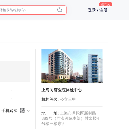
体检前能吃药吗？
登录 / 注册
十大理由告诉你为什么要买保险
入职体检在线预约
2025年了，给父母预约体检
上海同济医院体检中心
机构等级
:
公立三甲
手机购买:
地址
:
上海市普陀区新村路
389号（同济医院本部）甘泉楼4
号楼三楼东面