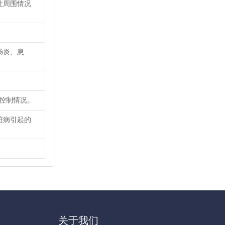
灶周围情况
肠炎、息
糖控制情况。
脏病引起的
关于我们