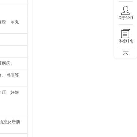
关于我们
腺癌、睾丸
体检对比
等疾病。
炎、胃癌等
血压、妊娠
颈癌及癌前