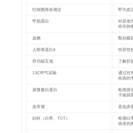
红细胞寿命测定
即为血
甲胎蛋白
对原发
癌等肿
血糖
甄别糖
人附睾蛋白4
特异性
肝功能五项
了解肝
13C呼气试验
通过对
疾病的
尿微量白蛋白
检测尿
子痫前
血常规
是临床
妇科（白带、TCT）
检测白
病变的