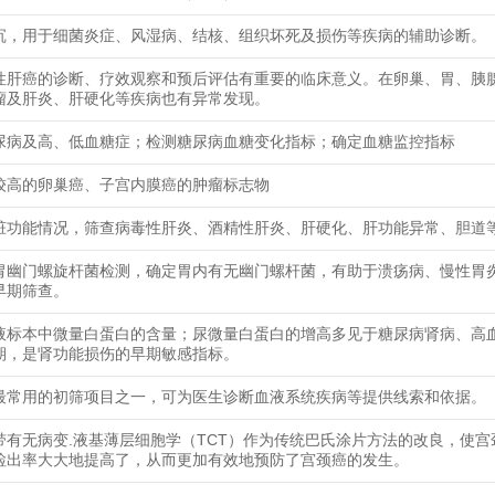
沉，用于细菌炎症、风湿病、结核、组织坏死及损伤等疾病的辅助诊断。
性肝癌的诊断、疗效观察和预后评估有重要的临床意义。在卵巢、胃、胰
瘤及肝炎、肝硬化等疾病也有异常发现。
尿病及高、低血糖症；检测糖尿病血糖变化指标；确定血糖监控指标
较高的卵巢癌、子宫内膜癌的肿瘤标志物
脏功能情况，筛查病毒性肝炎、酒精性肝炎、肝硬化、肝功能异常、胆道
胃幽门螺旋杆菌检测，确定胃内有无幽门螺杆菌，有助于溃疡病、慢性胃
早期筛查。
液标本中微量白蛋白的含量；尿微量白蛋白的增高多见于糖尿病肾病、高
期，是肾功能损伤的早期敏感指标。
最常用的初筛项目之一，可为医生诊断血液系统疾病等提供线索和依据。
带有无病变.液基薄层细胞学（TCT）作为传统巴氏涂片方法的改良，使宫
检出率大大地提高了，从而更加有效地预防了宫颈癌的发生。