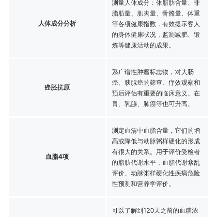
测量人体成分：体脂肪含量、非
脂肪量、肌肉量、骨骼量、体重
人体成分分析
等各项健康指数，有效提示客人
的身体健康状况，监测减肥、锻
炼等健康活动的成果。
系广谱性肿瘤标志物，对大肠
癌、胰腺癌的筛查、疗效观察和
癌胚抗原
预后评估有重要的临床意义。在
胃、乳腺、肺癌等也可升高。
测定血清中血脂含量，它们的增
高或降低与动脉粥样硬化的形成
有很大的关系。用于评价受检者
血脂4项
的脂肪代谢水平，血脂代谢紊乱
评价、动脉粥样硬化性疾病危险
性预测和营养学评价。
可以了解到120天之前的血糖浓