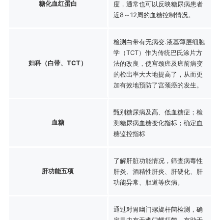
糖化血红蛋白
度，通常也可以反映糖尿病患者
近8～12周的血糖控制情况。
检测白带有无病变.液基薄层细胞
学（TCT）作为传统巴氏涂片方
妇科（白带、TCT）
法的改良，使宫颈癌及癌前病变
的检出率大大地提高了，从而更
加有效地预防了宫颈癌的发生。
甄别糖尿病及高、低血糖症；检
血糖
测糖尿病血糖变化指标；确定血
糖监控指标
了解肝脏功能情况，筛查病毒性
肝功能五项
肝炎、酒精性肝炎、肝硬化、肝
功能异常、胆道等疾病。
通过对胃幽门螺旋杆菌检测，确
定胃内有无幽门螺杆菌，有助于