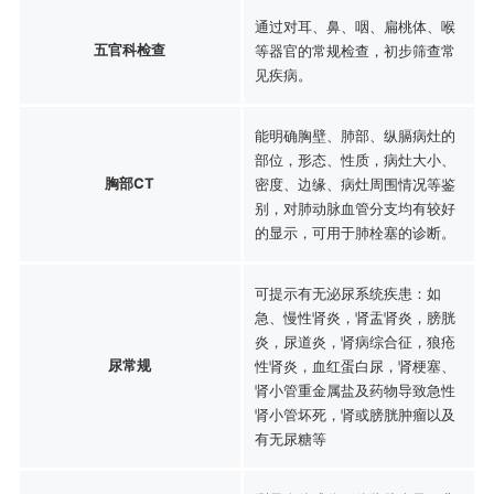
通过对耳、鼻、咽、扁桃体、喉
五官科检查
等器官的常规检查，初步筛查常
见疾病。
能明确胸壁、肺部、纵膈病灶的
部位，形态、性质，病灶大小、
胸部CT
密度、边缘、病灶周围情况等鉴
别，对肺动脉血管分支均有较好
的显示，可用于肺栓塞的诊断。
可提示有无泌尿系统疾患：如
急、慢性肾炎，肾盂肾炎，膀胱
炎，尿道炎，肾病综合征，狼疮
尿常规
性肾炎，血红蛋白尿，肾梗塞、
肾小管重金属盐及药物导致急性
肾小管坏死，肾或膀胱肿瘤以及
有无尿糖等