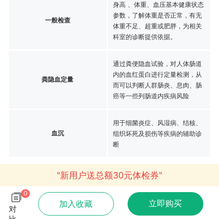
身高 、体重、血压基本健康状态
参数，了解体重是否正常，有无
一般检查
体重不足、超重或肥胖，为相关
科室的诊断提供依据。
通过粪便隐血试验，对人体肠道
内的血红蛋白进行定量检测，从
粪隐血定量
而可以判断人群肠炎、息肉、肠
癌等一些列肠道内疾病风险
用于细菌炎症、风湿病、结核、
血沉
组织坏死及损伤等疾病的辅助诊
断
"新用户送总额30元体检券"
0
立即购买
加入收藏
对