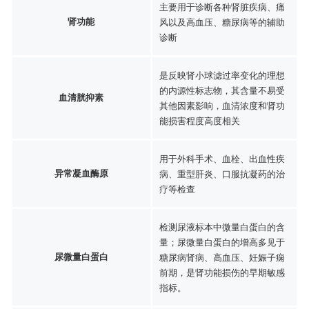
主要用于诊断各种肾脏疾病、痛
肾功能
风以及高血压、糖尿病等的辅助
诊断
是反映肾小球滤过率变化的理想
的内源性标志物，其含量不易受
血清胱抑素
其他因素影响，血清浓度和肾功
能损害程度高度相关
用于外科手术、血栓、出血性疾
异常凝血酶原
病、重型肝炎、口服抗凝药的治
疗等检查
检测尿液标本中微量白蛋白的含
量；尿微量白蛋白的增高多见于
尿微量白蛋白
糖尿病肾病、高血压、妊娠子痫
前期，是肾功能损伤的早期敏感
指标。