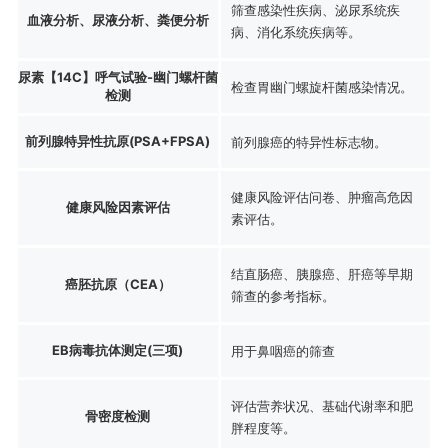
筛查感染性疾病、泌尿系统疾
血液分析、尿液分析、粪便分析
病、消化系统疾病等。
尿素【14C】呼气试验-幽门螺杆菌
检查胃幽门螺旋杆菌感染情况。
检测
前列腺特异性抗原(PSA+FPSA)
前列腺癌的特异性标志物。
健康风险评估问卷、肿瘤高危因
健康风险因素评估
素评估。
结直肠癌、胰腺癌、肝癌等早期
癌胚抗原（CEA）
筛查的参考指标。
EB病毒抗体测定(三项)
用于鼻咽癌的筛查
评估营养状况、基础代谢率和肥
骨密度检测
胖程度等。