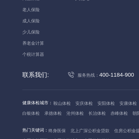
老人保险
成人保险
少儿保险
养老金计算
个税计算器
联系我们:
400-1184-900
服务热线：
健康体检城市：
鞍山体检
安庆体检
安阳体检
安康体检
白银体检
承德体检
沧州体检
长治体检
赤峰体检
朝
丹东体检
大庆体检
东营体检
德州体检
东莞体检
儋
热门关键词：
终身医保
北上广深公积金贷款
住房公积金
抚州体检
佛山体检
防城港体检
赣州体检
广州体检