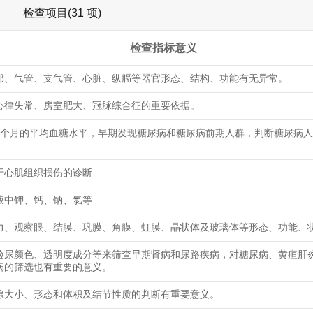
检查项目(31 项)
检查指标意义
部、气管、支气管、心脏、纵膈等器官形态、结构、功能有无异常。
心律失常、房室肥大、冠脉综合征的重要依据。
3个月的平均血糖水平，早期发现糖尿病和糖尿病前期人群，判断糖尿病
于心肌组织损伤的诊断
液中钾、钙、钠、氯等
力、观察眼、结膜、巩膜、角膜、虹膜、晶状体及玻璃体等形态、功能、
验尿颜色、透明度成分等来筛查早期肾病和尿路疾病，对糖尿病、黄疸肝
病的筛选也有重要的意义。
腺大小、形态和体积及结节性质的判断有重要意义。