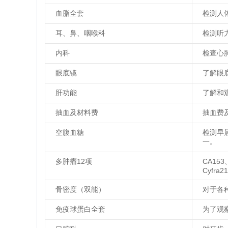
血脂全套
检测人
耳、鼻、咽喉科
检测听
内科
检查心
眼底镜
了解眼
肝功能
了解和
抽血及材料费
抽血费
空腹血糖
检测早
一。
多肿瘤12项
CA153
Cyfra21
骨密度（双能）
对于各
免疫球蛋白全套
为了观