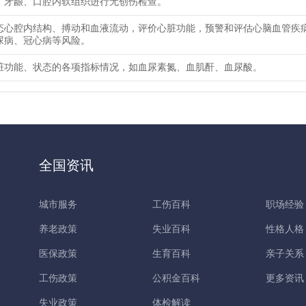
、牙龈、口腔内软组织进行无创伤检查。
态心腔内结构、搏动和血液流动，评价心脏功能，预警和评估心脑血管疾
尿病、冠心病等风险。
脏功能、状态的各项指标情况，如血尿素氮、血肌酐、血尿酸。
全国资讯
城市服务
工伤百科
职场经验
养老政策
失业百科
性格人格
医保政策
生育百科
亲子关系
工伤政策
公积金百科
更多资讯
失业政策
体检解读