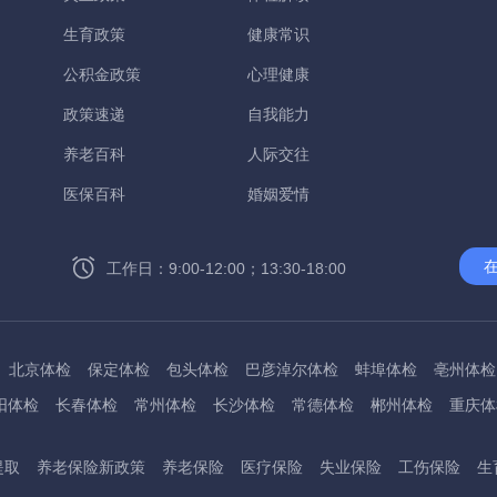
生育政策
健康常识
公积金政策
心理健康
政策速递
自我能力
养老百科
人际交往
医保百科
婚姻爱情
工作日：9:00-12:00；13:30-18:00
北京体检
保定体检
包头体检
巴彦淖尔体检
蚌埠体检
亳州体检
阳体检
长春体检
常州体检
长沙体检
常德体检
郴州体检
重庆体
州体检
东方体检
德阳体检
达州体检
大理体检
石嘴山体检
鄂尔
提取
养老保险新政策
养老保险
医疗保险
失业保险
工伤保险
生
桂林体检
贵港体检
广元体检
贵阳体检
红河体检
邯郸体检
衡水