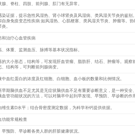
状腺、脊柱、四肢、前列腺、肛门有无异常。
感染证据，提示急性风湿热、肾小球肾炎及风湿病、类风湿关节炎的鉴别
和自身免疫变态性疾病:如风湿热、心肌梗塞、类风湿关节炎、肿瘤等。协
节炎。
防和治疗心血管疾病
高、体重、监测血压、脉搏等基本状况指标。
器的大小形态，结构等，可发现肝血管瘤、脂肪肝、结石、肿瘤等。观察
态、结构等，可判断前列腺病变。
液中血红蛋白的浓度及红细胞、白细胞、血小板的数量和比例情况。
断早期脑供血不足尤其是无症状脑供血不足有重要诊断意义，是一种安全
脑血管功能状况的方法，可以对脑卒中起到早发现、早预防、早诊断的作
内维生素D水平；结合骨密度测定数据，为科学补钙提供依据。
血功能常规检查
、早预防、早诊断各类人群的肝脏健康状况。