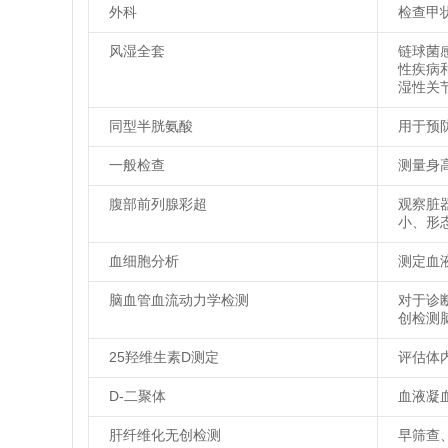
外科
检查甲
风湿全套
链球菌
性疾病
湿性关
同型半胱氨酸
用于预
一般检查
测量身
腹部前列腺彩超
观察脏
小、形
血细胞分析
测定血
脑血管血流动力学检测
对于诊
创检测
25羟维生素D测定
评估体
D-二聚体
血液凝
肝纤维化无创检测
早筛查