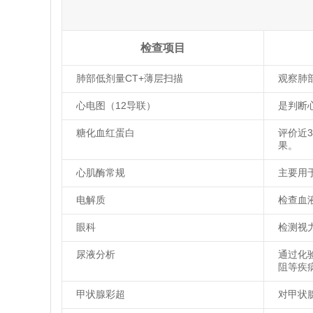
检查项目
肺部低剂量CT+薄层扫描
观察肺
心电图（12导联）
是判断
糖化血红蛋白
评价近
果。
心肌酶常规
主要用
电解质
检查血
眼科
检测视
尿液分析
通过化
阻等疾
甲状腺彩超
对甲状