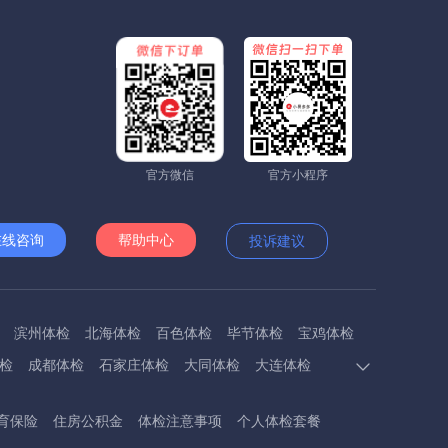
官方微信
官方小程序
在线咨询
帮助中心
投诉建议
滨州体检
北海体检
百色体检
毕节体检
宝鸡体检
检
成都体检
石家庄体检
大同体检
大连体检
多斯体检
鄂州体检
抚顺体检
阜阳体检
福州体检
育保险
住房公积金
体检注意事项
个人体检套餐
体检
呼和浩特体检
呼伦贝尔体检
葫芦岛体检