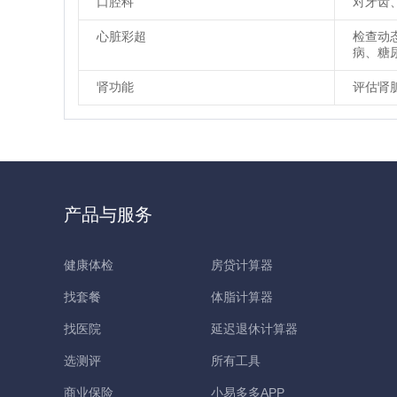
口腔科
对牙齿
心脏彩超
检查动
病、糖
肾功能
评估肾
产品与服务
健康体检
房贷计算器
找套餐
体脂计算器
找医院
延迟退休计算器
选测评
所有工具
商业保险
小易多多APP