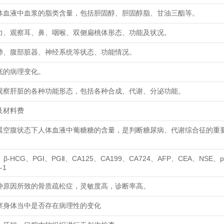
体血液中血浆的脂类含量，包括胆固醇、胆固醇脂、甘油三酯等。
力、观察耳、鼻、咽喉、双侧扁桃体形态、功能及状况。
肺、腹部脏器、神经系统等状态、功能情况。
底的病理变化。
观察肝脏的各种功能形态，包括各种合成、代谢、分泌功能。
及材料费
晨空腹状态下人体血液中葡糖糖的含量，是判断糖尿病、代谢综合征的重
、β-HCG、PGⅠ、PGⅡ、CA125、CA199、CA724、AFP、CEA、NSE、p
-1
种原因所致的骨质疏松症，灵敏度高，诊断率高。
察身体当中是否存在病理性的变化