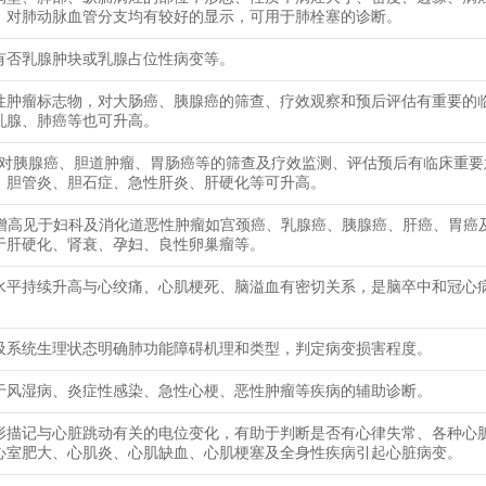
，对肺动脉血管分支均有较好的显示，可用于肺栓塞的诊断。
有否乳腺肿块或乳腺占位性病变等。
性肿瘤标志物，对大肠癌、胰腺癌的筛查、疗效观察和预后评估有重要的
乳腺、肺癌等也可升高。
9-9对胰腺癌、胆道肿瘤、胃肠癌等的筛查及疗效监测、评估预后有临床重
、胆管炎、胆石症、急性肝炎、肝硬化等可升高。
25增高见于妇科及消化道恶性肿瘤如宫颈癌、乳腺癌、胰腺癌、肝癌、胃癌
于肝硬化、肾衰、孕妇、良性卵巢瘤等。
水平持续升高与心绞痛、心肌梗死、脑溢血有密切关系，是脑卒中和冠心
吸系统生理状态明确肺功能障碍机理和类型，判定病变损害程度。
于风湿病、炎症性感染、急性心梗、恶性肿瘤等疾病的辅助诊断。
形描记与心脏跳动有关的电位变化，有助于判断是否有心律失常、各种心
心室肥大、心肌炎、心肌缺血、心肌梗塞及全身性疾病引起心脏病变。