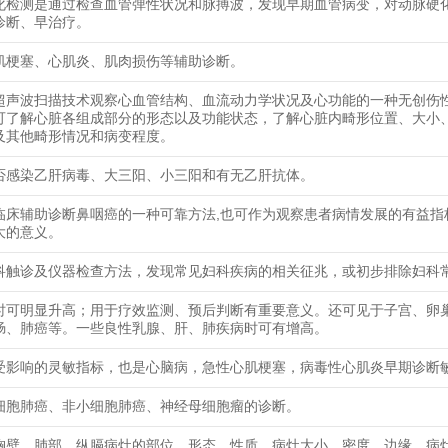
化检测是通过检查血管弹性状况和脉搏波，发现早期血管病变，对动脉硬
诊断、早治疗。
肌梗塞、心肌炎、肌肉损伤等辅助诊断。
超声波扫描技术观察心血管结构、血流动力学状况及心功能的一种无创伤
可了解心脏各组成部分的形态以及功能状态，了解心脏内畸形位置、大小
及其他畸形情况和病变程度。
否感染乙肝病毒、大三阳、小三阳和有无乙肝抗体。
临床辅助诊断鼻咽癌的一种可靠方法,也可作为观察患者病情发展的有益指
大的意义。
科触诊及仪器检查方法，发现常见妇科疾病的相关征兆，或初步排除妇科
时可明显升高；用于疗效监测、预后判断有重要意义。还可见于子宫、卵
肠、肺癌等。一些良性乳腺、肝、肺疾病时可有增高。
受影响的灵敏指标，也是心脑病，急性心肌梗塞，病毒性心肌炎早期诊断
细胞肺癌、非小细胞肺癌、神经母细胞瘤的诊断。
胸壁、肺部、纵膈病灶的部位，形态、性质，病灶大小、密度、边缘、病