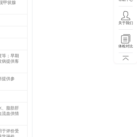
现甲状腺
关于我们
体检对比
度等；早期
发病提供客
癌提供参
水、脂肪肝
血流血供情
用于评价受
养学评价。