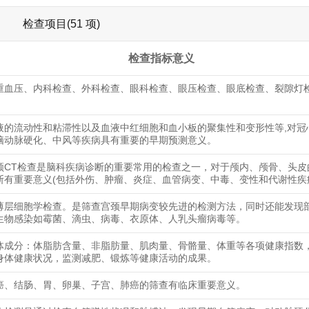
检查项目(51 项)
检查指标意义
重血压、内科检查、外科检查、眼科检查、眼压检查、眼底检查、裂隙灯
液的流动性和粘滞性以及血液中红细胞和血小板的聚集性和变形性等,对冠
脑动脉硬化、中风等疾病具有重要的早期预测意义。
颅CT检查是脑科疾病诊断的重要常用的检查之一，对于颅内、颅骨、头皮
断有重要意义(包括外伤、肿瘤、炎症、血管病变、中毒、变性和代谢性疾
薄层细胞学检查。是筛查宫颈早期病变较先进的检测方法，同时还能发现
生物感染如霉菌、滴虫、病毒、衣原体、人乳头瘤病毒等。
体成分：体脂肪含量、非脂肪量、肌肉量、骨骼量、体重等各项健康指数
身体健康状况，监测减肥、锻炼等健康活动的成果。
癌、结肠、胃、卵巢、子宫、肺癌的筛查有临床重要意义。