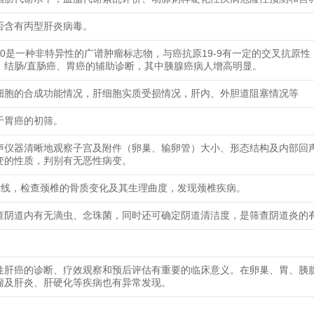
否含有丙型肝炎病毒。
50是一种非特异性的广谱肿瘤标志物，与癌抗原19-9有一定的交叉抗原性
、结肠/直肠癌、胃癌的辅助诊断，其中胰腺癌病人增高明显。
细胞的合成功能情况，肝细胞实质受损情况，肝内、外胆道阻塞情况等
于胃癌的初筛。
声仪器清晰地观察子宫及附件（卵巢、输卵管）大小、形态结构及内部回
变的性质，判别有无恶性病变。
射线，检查颈椎的骨质变化及其生理曲度，发现颈椎疾病。
查阴道内有无滴虫、念珠菌，同时还可确定阴道清洁度，是筛查阴道炎的
性肝癌的诊断、疗效观察和预后评估有重要的临床意义。在卵巢、胃、胰
瘤及肝炎、肝硬化等疾病也有异常发现。