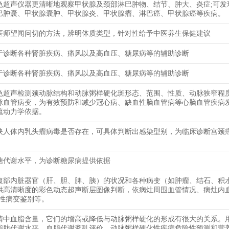
色超声仪器更清晰地观察甲状腺及颈部淋巴肿物、结节、肿大、炎症;可发
巴肿囊、甲状腺囊肿、甲状腺炎、甲状腺瘤、淋巴癌、甲状腺癌等疾病。
医师望闻问切的方法，辨明体质类型，针对性给予中医养生保健建议
于诊断各种肾脏疾病、痛风以及高血压、糖尿病等的辅助诊断
于诊断各种肾脏疾病、痛风以及高血压、糖尿病等的辅助诊断
色超声检测颈动脉结构和动脉粥样硬化斑形态、范围、性质、动脉狭窄程
脉血管病变，为有效预防和减少冠心病、缺血性脑血管病等心脑血管疾病
流动力学依据。
映人体内乳头瘤病毒是否存在，可具体判断出感染型别，为临床诊断宫颈
糖代谢水平，为诊断糖尿病提供依据
腹部内脏器官（肝、胆、脾、胰）的状况和各种病变（如肿瘤、结石、积
供高清晰度的彩色动态超声断层图像判断，依病灶周围血管情况、病灶内
恶性病变鉴别等。
清中血脂含量，它们的增高或降低与动脉粥样硬化的形成有很大的关系。
脂肪代谢水平，血脂代谢紊乱评价、动脉粥样硬化性疾病危险性预测和营