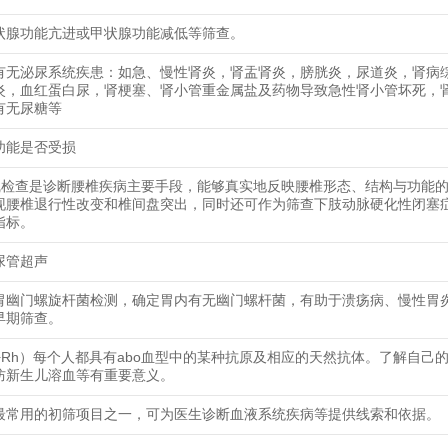
状腺功能亢进或甲状腺功能减低等筛查。
有无泌尿系统疾患：如急、慢性肾炎，肾盂肾炎，膀胱炎，尿道炎，肾病
炎，血红蛋白尿，肾梗塞、肾小管重金属盐及药物导致急性肾小管坏死，
有无尿糖等
功能是否受损
线检查是诊断腰椎疾病主要手段，能够真实地反映腰椎形态、结构与功能
现腰椎退行性改变和椎间盘突出，同时还可作为筛查下肢动脉硬化性闭塞
指标。
尿管超声
胃幽门螺旋杆菌检测，确定胃内有无幽门螺杆菌，有助于溃疡病、慢性胃
早期筛查。
O+Rh）每个人都具有abo血型中的某种抗原及相应的天然抗体。了解自己
防新生儿溶血等有重要意义。
最常用的初筛项目之一，可为医生诊断血液系统疾病等提供线索和依据。