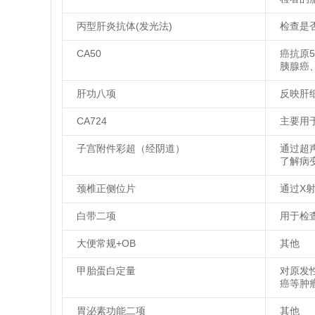
丙型肝炎抗体(发光法)
检查是
CA50
癌抗原
胰腺癌
肝功八项
反映肝
CA724
主要用
子宫附件彩超（经阴道）
通过超
了解病
颈椎正侧位片
通过X
白带二项
用于检
大便常规+OB
其他
甲胎蛋白定量
对原发
癌等肿
胃泌素功能二项
其他