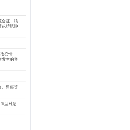
综合征，狼
肾或膀胱肿
的改变情
症发生的客
炎、胃癌等
的血型对急