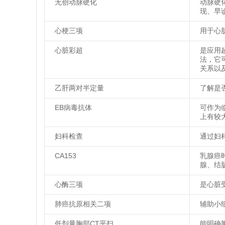
无创动脉硬化
动脉硬
现、早
心梗三项
用于心
心脏彩超
是应用
法，它
关系以
乙肝两对半定量
了解是
EB病毒抗体
可作为
上有较
妇科检查
通过妇
CA153
乳腺癌
腺、结
心酶三项
是心脏
肺癌抗原相关二项
辅助小
低剂量胸部CT平扫
能明确