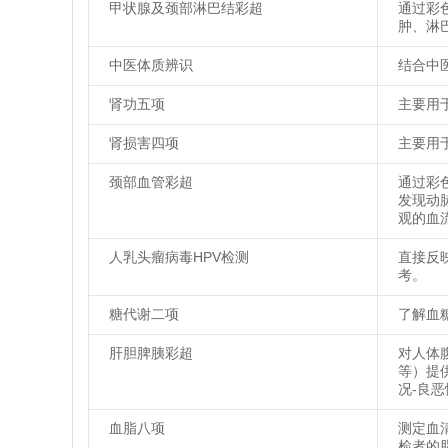
甲状腺及颈部淋巴结彩超
通过彩
肿、淋
中医体质辨识
结合中
肾功五项
主要用
肾损害四项
主要用
颈部血管彩超
通过彩
发现动
观的血
人乳头瘤病毒HPV检测
直接反
考。
糖代谢二项
了解血
肝胆脾胰彩超
对人体
等）提
况-良
血脂八项
测定血
检者的