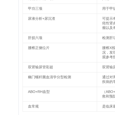
甲功三项
用于甲
尿液分析+尿沉渣
可提示
疮性肾
瘤以及
肝损六项
检测肝
腰椎正侧位片
腰椎X
况，发
观参考
双肾输尿管彩超
双肾输
幽门螺杆菌血清学分型检测
通过对
疾病的
ABO+RH血型
（AB
救和预
血常规
是临床