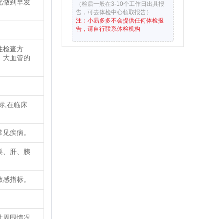
化做到早发
（检后一般在3-10个工作日出具报
告，可去体检中心领取报告）
注：小易多多不会提供任何体检报
告，请自行联系体检机构
性检查方
、大血管的
标,在临床
常见疾病。
巢、肝、胰
敏感指标。
灶周围情况