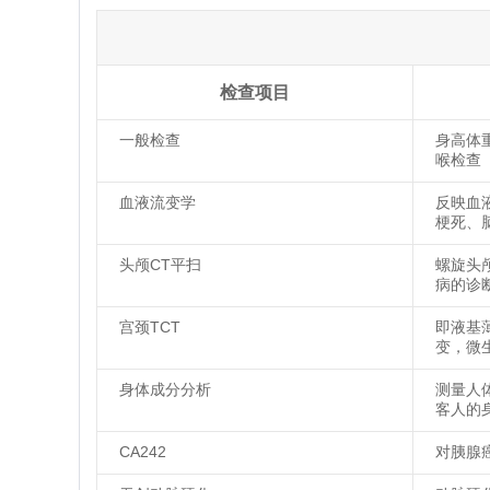
检查项目
一般检查
身高体
喉检查
血液流变学
反映血
梗死、
头颅CT平扫
螺旋头
病的诊
宫颈TCT
即液基
变，微
身体成分分析
测量人
客人的
CA242
对胰腺