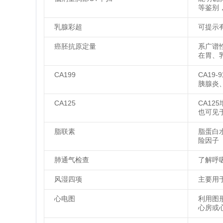
等鉴别
乳腺彩超
可提示
癌胚抗原定量
系广谱
在胃、
CA199
CA1
胰腺炎
CA125
CA1
也可见
脂联素
脂蛋白
险因子
肺通气检查
了解呼
风湿四项
主要用
心电图
利用图
心房或