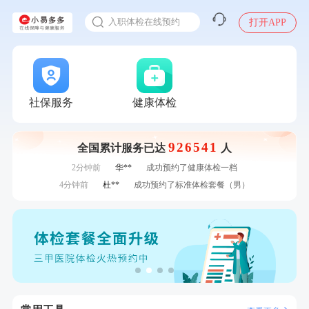
感染人偏肺病毒就会得肺炎吗
7分钟前
叶**
成功预约了女性防癌筛查套餐
入职体检在线预约
打开APP
7分钟前
李**
购买了七年五季黑咖啡速溶低脂无添加蔗糖美式咖啡粉
甲状腺癌怎么筛查
24g*2盒
刚刚
何*
购买了K3颈椎按摩仪（浅灰色）
刚刚
何*
购买了K3颈椎按摩仪（浅灰色）
刚刚
毛**
成功预约了尊享版孕前套餐（女）
刚刚
毛**
成功预约了尊享版孕前套餐（女）
社保服务
健康体检
1分钟前
江**
成功预约了女性VIP体检套餐
1分钟前
毛**
购买了汤臣倍健多维男士多种维生素矿物质片1.5g*60片*2
瓶
926541
全国累计服务已达
人
2分钟前
陆**
购买了固本堂阿胶糕传统口味400g
2分钟前
华**
成功预约了健康体检一档
4分钟前
杜**
成功预约了标准体检套餐（男）
4分钟前
黎**
购买了厨房家用多功能不锈钢刀具六件套装
6分钟前
罗**
购买了美的体重秤 MO-CW5 白色
6分钟前
王**
成功预约女性常规体检套餐
7分钟前
叶**
成功预约了女性防癌筛查套餐
7分钟前
李**
购买了七年五季黑咖啡速溶低脂无添加蔗糖美式咖啡粉
24g*2盒
刚刚
何*
购买了K3颈椎按摩仪（浅灰色）
刚刚
何*
购买了K3颈椎按摩仪（浅灰色）