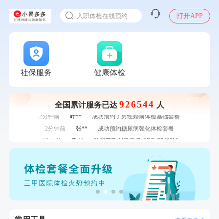
感染人偏肺病毒就会得肺炎吗
7分钟前
袁**
购买了美的体重秤 MO-CW5 白色
入职体检在线预约
打开APP
7分钟前
何**
购买了姚朵朵-1000g粗粮生活礼盒
甲状腺癌怎么筛查
刚刚
杜**
成功预约了标准体检套餐（男）
刚刚
杜**
成功预约了标准体检套餐（男）
刚刚
莫**
成功预约了青少年体检套餐
社保服务
健康体检
刚刚
莫**
成功预约了青少年体检套餐
1分钟前
林**
购买了宁安堡新疆无核红枣干150g*2
1分钟前
侯**
购买了汤臣倍健水飞蓟葛根丹参片（护肝片）1.02g*120片
926544
全国累计服务已达
人
2分钟前
叶**
成功预约了男性婚前体检基础套餐
2分钟前
张**
成功预约糖尿病强化体检套餐
4分钟前
毛**
购买了联创雅斯奶锅DF-CP103M
4分钟前
罗**
购买了美的体重秤 MO-CW5 白色
6分钟前
孙**
成功预约了商务应酬体检（男）
6分钟前
林**
成功预约了女性健康套餐二档
7分钟前
袁**
购买了美的体重秤 MO-CW5 白色
7分钟前
何**
购买了姚朵朵-1000g粗粮生活礼盒
刚刚
杜**
成功预约了标准体检套餐（男）