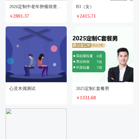
2026定制中老年肿瘤筛查套餐（女）
B3（女）
2801.37
2415.71
￥
￥
心灵木偶测试
2025定制C套餐男
1331.68
￥