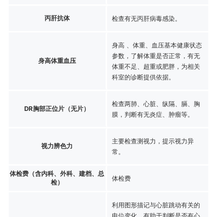
丙肝抗体
检查有无丙肝病毒感染。
身高 、体重、血压基本健康状态
参数，了解体重是否正常，有无
身高体重血压
体重不足、超重或肥胖，为相关
科室的诊断提供依据。
检查两肺、心脏、纵隔、膈、胸
DR胸部正位片（无片）
膜，判断有无炎症、肿瘤等。
主要检查测视力，提示视力异
视力辨色力
常。
体检费（含内科、外科、建档、总
体检费
检）
利用图形描记与心脏跳动有关的
电位变化，有助于判断是否有心