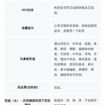
检查是否有艾滋病病毒及艾滋
HIV抗体
病。
公务员预检有表格，表格由医院
温馨提示
提供，需要带一寸彩照
通过对听力、外耳道、鼓膜、鼻
窦、鼻腔、咽喉、扁桃体的检
查，可筛查：中耳炎、耳鸣、耳
耳鼻喉常规
聋、慢性中耳炎、慢性鼻炎、慢
性鼻窦炎、变应性鼻炎、鼻出
血，鼻中膈偏曲、鼻咽癌、咽
炎、扁桃体炎等疾病。
采血费(含耗材)
采血。
检查肝、胆、脾、肾、子宫附件
彩超（女）：肝胆胰脾双肾子宫双
附件