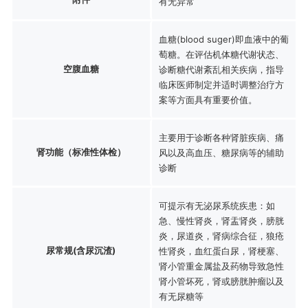
有无异常
血糖(blood suger)即血液中的葡
萄糖。在评估机体糖代谢状态、
空腹血糖
诊断糖代谢紊乱相关疾病，指导
临床医师制定并适时调整治疗方
案等方面具有重要价值。
主要用于诊断各种肾脏疾病、痛
肾功能（标准性体检）
风以及高血压、糖尿病等的辅助
诊断
可提示有无泌尿系统疾患：如
急、慢性肾炎，肾盂肾炎，膀胱
炎，尿道炎，肾病综合征，狼疮
尿常规(含尿沉渣)
性肾炎，血红蛋白尿，肾梗塞、
肾小管重金属盐及药物导致急性
肾小管坏死，肾或膀胱肿瘤以及
有无尿糖等