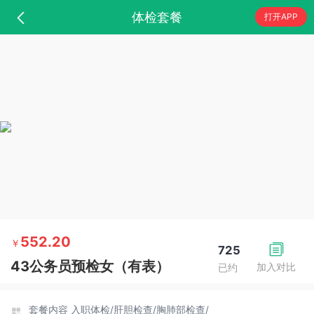
体检套餐
打开APP
552.20
￥
725
43公务员预检女（有表）
加入对比
已约
套餐内容
入职体检/
肝胆检查/
胸肺部检查/