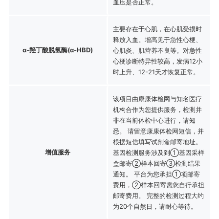
血压是否正常。
主要存在于心肌，在心肌受损时
释放入血。增高见于急性心梗、
α-羟丁酸脱氢酶(α-HBD)
心肌炎、肌营养不良等。对急性
心梗诊断特异性较高，发病12小
时上升、12-21天才恢复正常。
该项目由康康体检网与知名医疗
机构合作为您提供服务，检测并
非在当前体检中心进行，请知
悉。 请留意康康体检网短信，并
根据短信填写试剂盒邮寄地址。
增值服务
基因检测服务涉及到①基因采样
盒邮寄②样本回寄③检测结果
通知。 平台为您承担①项邮寄
费用，②样本回寄需您自行承担
邮寄费用。 完整的检测过程大约
为20个自然日，请耐心等待。