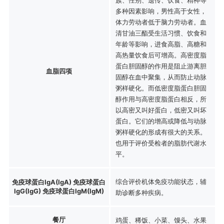
多种因素影响，男性高于女性，
体力劳动者低于脑力劳动者。血
清甘油三酯受生活习惯、饮食和
年龄等影响，进食高脂、高糖和
高热量饮食后可增高。高密度脂
蛋白胆固醇的作用是阻止游离胆
血脂四项
固醇在血中聚集，从而防止动脉
粥样硬化。而低密度脂蛋白胆固
醇作用与高密度脂蛋白相反，所
以高密又叫好蛋白，低密又叫坏
蛋白。它们的增高或降低与动脉
粥样硬化的形成有很大的关系。
也用于评价受检者的脂肪代谢水
平。
综合评价机体免疫功能状态，辅
免疫球蛋白IgA(IgA) 免疫球蛋白
IgG(IgG) 免疫球蛋白IgM(IgM)
助诊断多种疾病。
餐厅
鸡蛋、稀饭、小菜、馒头、水果