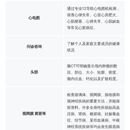
通过专业12导联心电图机检测，
筛查心律失常、心室心房肥大、
心电图
心肌梗塞、心律失常、心肌缺血
等常见心脏病症。
了解个人及家庭主要成员的健康
问诊咨询
状况
脑CT可明确显示颅内肿瘤的数
头部
目、部位、大小、轮廓、密度、
瘤内出血、钙化以及扩散程度。
检查玻璃体、视网膜、脉络膜和
视神经疾病的重要方法，并能保
留资料。许多全身性疾病如高血
视网膜 黄斑等
压病、肾病、糖尿病、妊娠毒血
症、结节病、某些血液病、中枢
神经系统疾病等均会发生眼底病