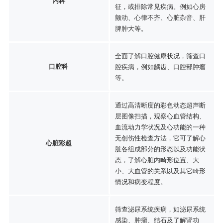
内科
征，或排除常见疾病。例如心房
颤动、心律不齐、心脏杂音、肝
脾肿大等。
全面了解口腔健康状况，筛查口
口腔科
腔疾病，例如龋齿、口腔部肿瘤
等。
通过高清晰度的彩色动态超声断
层图像扫描，观察心血管结构、
血流动力学状况及心功能的一种
无创伤性检查方法，它可了解心
心脏彩超
脏各组成部分的形态以及功能状
态，了解心脏内畸形位置、大
小、大血管的关系以及其它畸形
情况和病变程度。
筛查泌尿系统疾病，如泌尿系统
感染、肿瘤、结石及了解肾功