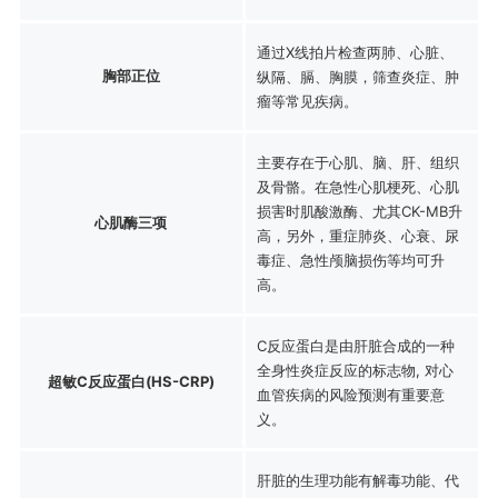
通过X线拍片检查两肺、心脏、
胸部正位
纵隔、膈、胸膜，筛查炎症、肿
瘤等常见疾病。
主要存在于心肌、脑、肝、组织
及骨骼。在急性心肌梗死、心肌
损害时肌酸激酶、尤其CK-MB升
心肌酶三项
高，另外，重症肺炎、心衰、尿
毒症、急性颅脑损伤等均可升
高。
C反应蛋白是由肝脏合成的一种
全身性炎症反应的标志物, 对心
超敏C反应蛋白(HS-CRP)
血管疾病的风险预测有重要意
义。
肝脏的生理功能有解毒功能、代