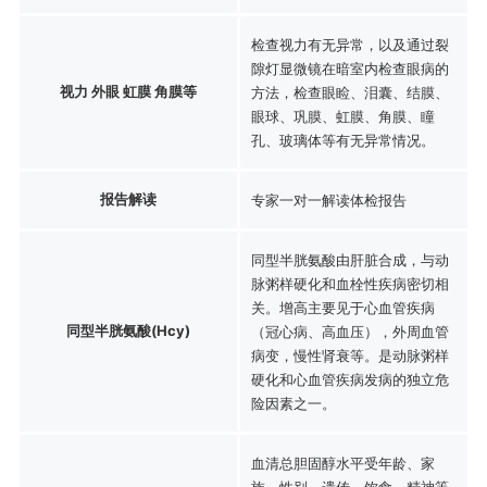
检查视力有无异常，以及通过裂
隙灯显微镜在暗室内检查眼病的
视力 外眼 虹膜 角膜等
方法，检查眼睑、泪囊、结膜、
眼球、巩膜、虹膜、角膜、瞳
孔、玻璃体等有无异常情况。
报告解读
专家一对一解读体检报告
同型半胱氨酸由肝脏合成，与动
脉粥样硬化和血栓性疾病密切相
关。增高主要见于心血管疾病
同型半胱氨酸(Hcy)
（冠心病、高血压），外周血管
病变，慢性肾衰等。是动脉粥样
硬化和心血管疾病发病的独立危
险因素之一。
血清总胆固醇水平受年龄、家
族、性别、遗传、饮食、精神等