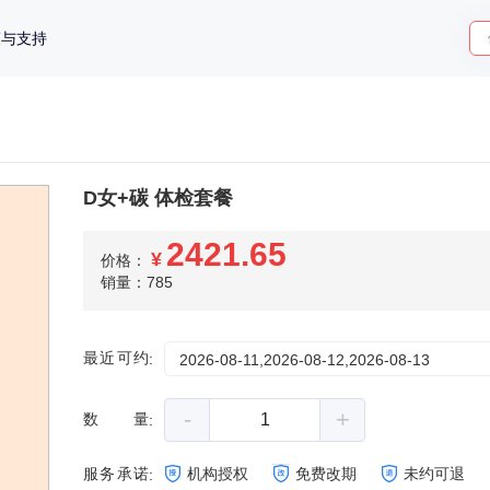
策与支持
D女+碳 体检套餐
2421.65
¥
价格：
销量：785
最近可约
:
2026-08-11,2026-08-12,2026-08-13
-
+
数量
:
服务承诺
机构授权
免费改期
未约可退
: