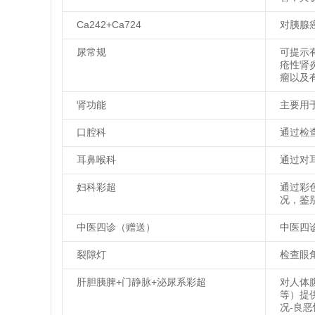
Ca242+Ca724
对胰腺
尿常规
可提示
疮性肾
瘤以及
肾功能
主要用
口腔科
通过检
耳鼻喉科
通过对
妇科彩超
通过彩
况，鉴
中医四诊（赠送）
中医四
裂隙灯
检查眼
肝胆胰脾+门静脉+泌尿系彩超
对人体
等）提
况-良