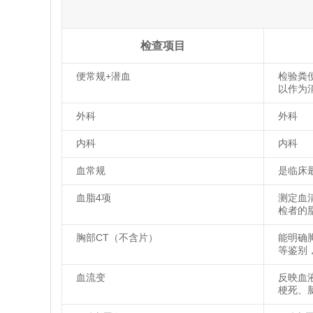
检查项目
便常规+潜血
检验粪
以作为
外科
外科
内科
内科
血常规
是临床
血脂4项
测定血
检者的
胸部CT（不含片）
能明确
等鉴别
血流变
反映血
梗死、