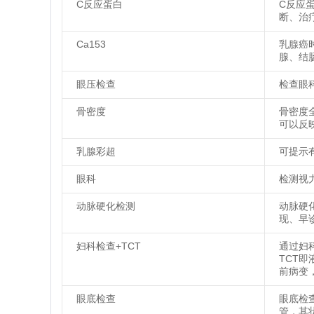
C反应蛋白
C反应
断、治
Ca153
乳腺癌
腺、结
眼压检查
检查眼
骨密度
骨密度
可以反
乳腺彩超
可提示
眼科
检测视
动脉硬化检测
动脉硬
现、早
妇科检查+TCT
通过妇
TCT
前病变
眼底检查
眼底检
管，其