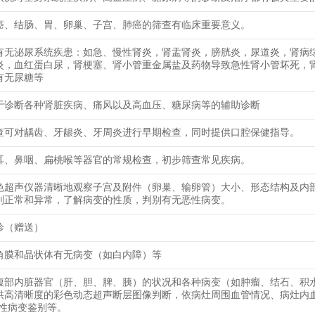
癌、结肠、胃、卵巢、子宫、肺癌的筛查有临床重要意义。
有无泌尿系统疾患：如急、慢性肾炎，肾盂肾炎，膀胱炎，尿道炎，肾病
炎，血红蛋白尿，肾梗塞、肾小管重金属盐及药物导致急性肾小管坏死，
有无尿糖等
于诊断各种肾脏疾病、痛风以及高血压、糖尿病等的辅助诊断
查可对龋齿、牙龈炎、牙周炎进行早期检查，同时提供口腔保健指导。
耳、鼻咽、扁桃喉等器官的常规检查，初步筛查常见疾病。
色超声仪器清晰地观察子宫及附件（卵巢、输卵管）大小、形态结构及内
别正常和异常，了解病变的性质，判别有无恶性病变。
诊（赠送）
角膜和晶状体有无病变（如白内障）等
腹部内脏器官（肝、胆、脾、胰）的状况和各种病变（如肿瘤、结石、积
供高清晰度的彩色动态超声断层图像判断，依病灶周围血管情况、病灶内
恶性病变鉴别等。