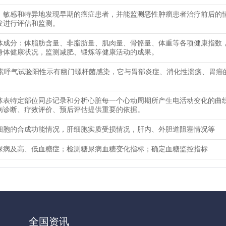
、敏感和特异地发现早期的癌症患者，并能监测恶性肿瘤患者治疗前后的
发进行评估和监测。
体成分：体脂肪含量、非脂肪量、肌肉量、骨骼量、体重等各项健康指数
身体健康状况，监测减肥、锻炼等健康活动的成果。
尿素呼气试验阳性示有幽门螺杆菌感染，它与胃部炎症、消化性溃疡、胃癌
体表特定部位同步记录和分析心脏每一个心动周期所产生电活动变化的曲
病诊断、疗效评价、预后评估提供重要的依据。
细胞的合成功能情况，肝细胞实质受损情况，肝内、外胆道阻塞情况等
尿病及高、低血糖症；检测糖尿病血糖变化指标；确定血糖监控指标
全国资讯