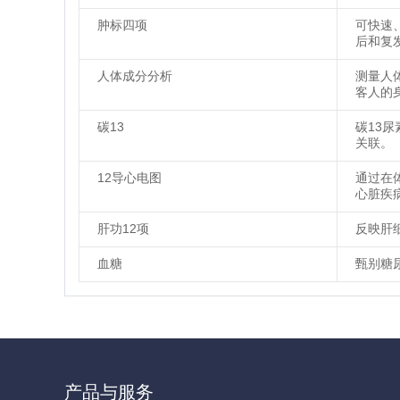
肿标四项
可快速
后和复
人体成分分析
测量人
客人的
碳13
碳13
关联。
12导心电图
通过在
心脏疾
肝功12项
反映肝
血糖
甄别糖
产品与服务