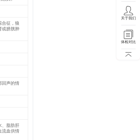
关于我们
综合征，狼
肾或膀胱肿
体检对比
部回声的情
水、脂肪肝
血流血供情