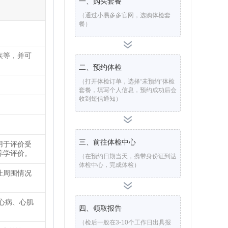
一、购买套餐
（通过小易多多官网，选购体检套
餐）
疾等，并可
二、预约体检
（打开体检订单，选择“未预约”体检
套餐，填写个人信息，预约成功后会
收到短信通知）
三、前往体检中心
用于评价受
养学评价。
（在预约日期当天，携带身份证到达
体检中心，完成体检）
灶周围情况
心病、心肌
四、领取报告
（检后一般在3-10个工作日出具报