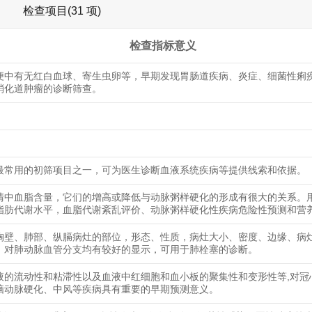
检查项目(31 项)
检查指标意义
便中有无红白血球、寄生虫卵等，早期发现胃肠道疾病、炎症、细菌性痢
消化道肿瘤的诊断筛查。
最常用的初筛项目之一，可为医生诊断血液系统疾病等提供线索和依据。
清中血脂含量，它们的增高或降低与动脉粥样硬化的形成有很大的关系。
脂肪代谢水平，血脂代谢紊乱评价、动脉粥样硬化性疾病危险性预测和营
胸壁、肺部、纵膈病灶的部位，形态、性质，病灶大小、密度、边缘、病
，对肺动脉血管分支均有较好的显示，可用于肺栓塞的诊断。
液的流动性和粘滞性以及血液中红细胞和血小板的聚集性和变形性等,对冠
脑动脉硬化、中风等疾病具有重要的早期预测意义。