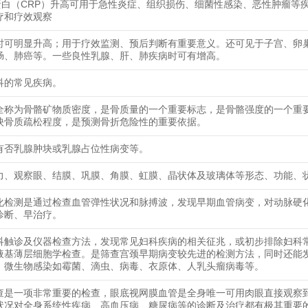
蛋白（CRP）升高可用于急性炎症、组织损伤、细菌性感染、恶性肿瘤等
疗和疗效观察
时可明显升高；用于疗效监测、预后判断有重要意义。还可见于子宫、卵
肠、肺癌等。一些良性乳腺、肝、肺疾病时可有增高。
科的常见疾病。
全称为骨骼矿物质密度，是骨质量的一个重要标志，是骨骼强度的一个重
映骨质疏松程度，是预测骨折危险性的重要依据。
有否乳腺肿块或乳腺占位性病变等。
力、观察眼、结膜、巩膜、角膜、虹膜、晶状体及玻璃体等形态、功能、
化检测是通过检查血管弹性状况和脉搏波，发现早期血管病变，对动脉硬
诊断、早治疗。
科触诊及仪器检查方法，发现常见妇科疾病的相关征兆，或初步排除妇科
即液基薄层细胞学检查。是筛查宫颈早期病变较先进的检测方法，同时还能
，微生物感染如霉菌、滴虫、病毒、衣原体、人乳头瘤病毒等。
查是一项非常重要的检查，眼底视网膜血管是全身唯一可用肉眼直接观察
状况对全身系统性疾病、高血压病、糖尿病等的诊断及治疗都有极其重要