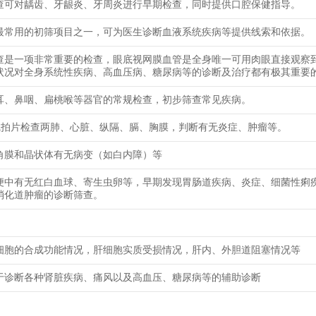
查可对龋齿、牙龈炎、牙周炎进行早期检查，同时提供口腔保健指导。
最常用的初筛项目之一，可为医生诊断血液系统疾病等提供线索和依据。
查是一项非常重要的检查，眼底视网膜血管是全身唯一可用肉眼直接观察
状况对全身系统性疾病、高血压病、糖尿病等的诊断及治疗都有极其重要
耳、鼻咽、扁桃喉等器官的常规检查，初步筛查常见疾病。
线拍片检查两肺、心脏、纵隔、膈、胸膜，判断有无炎症、肿瘤等。
角膜和晶状体有无病变（如白内障）等
便中有无红白血球、寄生虫卵等，早期发现胃肠道疾病、炎症、细菌性痢
消化道肿瘤的诊断筛查。
细胞的合成功能情况，肝细胞实质受损情况，肝内、外胆道阻塞情况等
于诊断各种肾脏疾病、痛风以及高血压、糖尿病等的辅助诊断