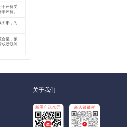
用于评价受
养学评价。
线图形，为
综合征，狼
肾或膀胱肿
关于我们