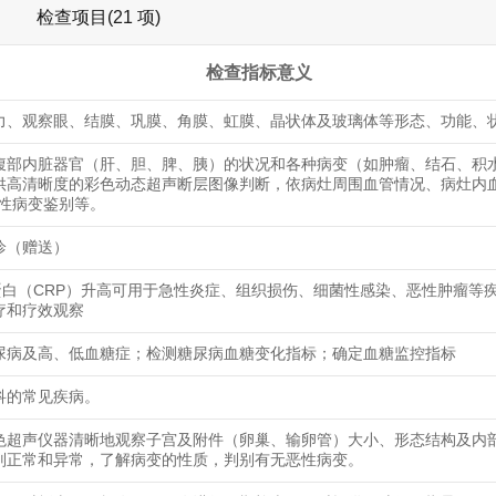
检查项目(21 项)
检查指标意义
力、观察眼、结膜、巩膜、角膜、虹膜、晶状体及玻璃体等形态、功能、
腹部内脏器官（肝、胆、脾、胰）的状况和各种病变（如肿瘤、结石、积
供高清晰度的彩色动态超声断层图像判断，依病灶周围血管情况、病灶内
恶性病变鉴别等。
诊（赠送）
蛋白（CRP）升高可用于急性炎症、组织损伤、细菌性感染、恶性肿瘤等
疗和疗效观察
尿病及高、低血糖症；检测糖尿病血糖变化指标；确定血糖监控指标
科的常见疾病。
色超声仪器清晰地观察子宫及附件（卵巢、输卵管）大小、形态结构及内
别正常和异常，了解病变的性质，判别有无恶性病变。