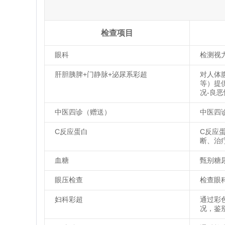
检查项目
眼科
检测视
肝胆胰脾+门静脉+泌尿系彩超
对人体
等）提
况-良
中医四诊（赠送）
中医四
C反应蛋白
C反应
断、治
血糖
甄别糖
眼压检查
检查眼
妇科彩超
通过彩
况，鉴