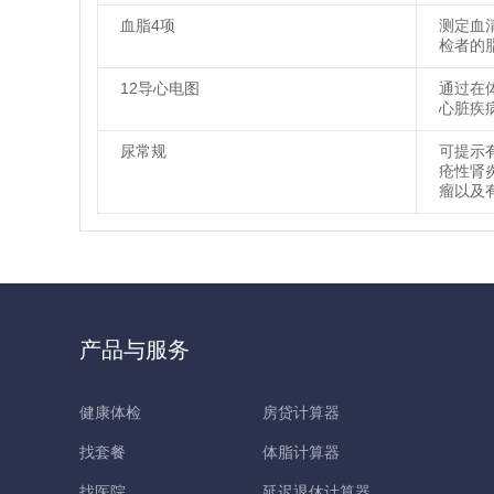
血脂4项
测定血
检者的
12导心电图
通过在
心脏疾
尿常规
可提示
疮性肾
瘤以及
产品与服务
健康体检
房贷计算器
找套餐
体脂计算器
找医院
延迟退休计算器