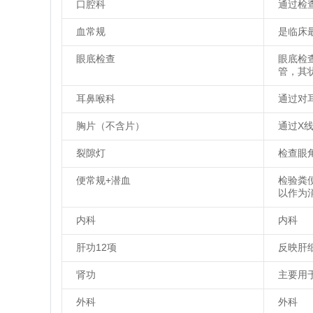
口腔科
通过检
血常规
是临床
眼底检查
眼底检
管，其
耳鼻喉科
通过对
胸片（不含片）
通过X
裂隙灯
检查眼
便常规+潜血
检验粪
以作为
内科
内科
肝功12项
反映肝
肾功
主要用
外科
外科