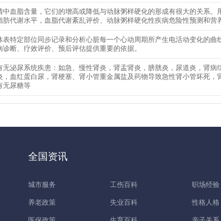
清中血脂含量，它们的增高或降低与动脉粥样硬化的形成有很大的关系。
脂肪代谢水平，血脂代谢紊乱评价、动脉粥样硬化性疾病危险性预测和营
体表特定部位同步记录和分析心脏每一个心动周期所产生电活动变化的曲
病诊断、疗效评价、预后评估提供重要的依据。
有无泌尿系统疾患：如急、慢性肾炎，肾盂肾炎，膀胱炎，尿道炎，肾病
炎，血红蛋白尿，肾梗塞、肾小管重金属盐及药物导致急性肾小管坏死，
有无尿糖等
全国资讯
城市服务
工伤百科
职场经验
养老政策
失业百科
性格人格
医保政策
生育百科
亲子关系