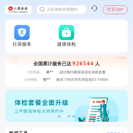
感染人偏肺病毒就会得肺炎吗
7分钟前
毛**
购买了汤臣倍健多维男士多种维生素矿物质片1.5g*60片*2
入职体检在线预约
打开APP
瓶
7分钟前
潘*
购买了美的1.5L电热水壶HJ1522
甲状腺癌怎么筛查
刚刚
赵**
成功预约青春体检卡（女）
刚刚
赵**
成功预约青春体检卡（女）
刚刚
杜**
成功预约了标准体检套餐（男）
刚刚
杜**
成功预约了标准体检套餐（男）
社保服务
健康体检
1分钟前
潘*
购买了美的1.5L电热水壶HJ1522
1分钟前
毛**
购买了汤臣倍健多维男士多种维生素矿物质片1.5g*60片*2
瓶
926544
全国累计服务已达
人
2分钟前
刘**
成功预约了入职体检套餐
2分钟前
林**
成功预约糖尿病强化体检套餐
4分钟前
熊**
购买了时尚羽毛球套装ES-YM601
4分钟前
袁**
购买了美的体重秤 MO-CW5 白色
6分钟前
华**
成功预约了健康体检一档
6分钟前
叶**
成功预约了女性防癌筛查套餐
7分钟前
毛**
购买了汤臣倍健多维男士多种维生素矿物质片1.5g*60片*2
瓶
7分钟前
潘*
购买了美的1.5L电热水壶HJ1522
刚刚
赵**
成功预约青春体检卡（女）
刚刚
赵**
成功预约青春体检卡（女）