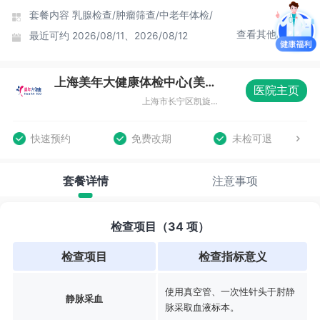
套餐内容
乳腺检查/
肿瘤筛查/
中老年体检/
查看其他时间
最近可约
2026/08/11、2026/08/12
上海美年大健康体检中心(美楷分院)
医院主页
上海市长宁区凯旋路369号B1层08室
快速预约
免费改期
未检可退
套餐详情
注意事项
检查项目（34 项）
检查项目
检查指标意义
使用真空管、一次性针头于肘静
静脉采血
脉采取血液标本。