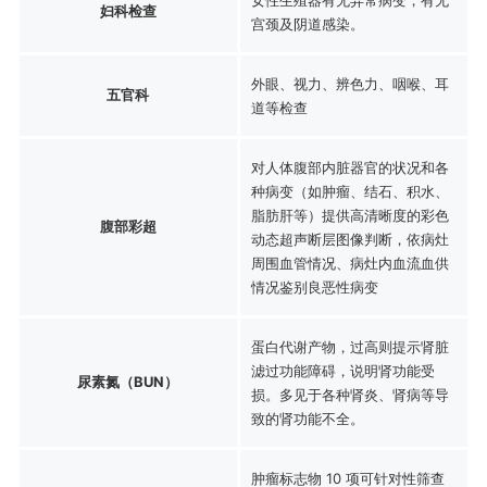
妇科检查
宫颈及阴道感染。
外眼、视力、辨色力、咽喉、耳
五官科
道等检查
对人体腹部内脏器官的状况和各
种病变（如肿瘤、结石、积水、
脂肪肝等）提供高清晰度的彩色
腹部彩超
动态超声断层图像判断，依病灶
周围血管情况、病灶内血流血供
情况鉴别良恶性病变
蛋白代谢产物，过高则提示肾脏
滤过功能障碍，说明肾功能受
尿素氮（BUN）
损。多见于各种肾炎、肾病等导
致的肾功能不全。
肿瘤标志物 10 项可针对性筛查