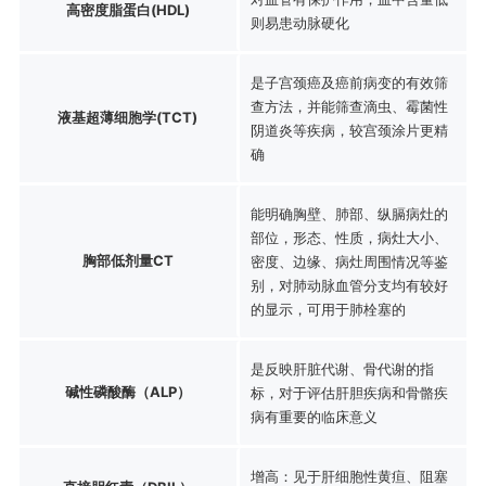
高密度脂蛋白(HDL)
则易患动脉硬化
是子宫颈癌及癌前病变的有效筛
查方法，并能筛查滴虫、霉菌性
液基超薄细胞学(TCT)
阴道炎等疾病，较宫颈涂片更精
确
能明确胸壁、肺部、纵膈病灶的
部位，形态、性质，病灶大小、
胸部低剂量CT
密度、边缘、病灶周围情况等鉴
别，对肺动脉血管分支均有较好
的显示，可用于肺栓塞的
是反映肝脏代谢、骨代谢的指
碱性磷酸酶（ALP）
标，对于评估肝胆疾病和骨骼疾
病有重要的临床意义
增高：见于肝细胞性黄疸、阻塞