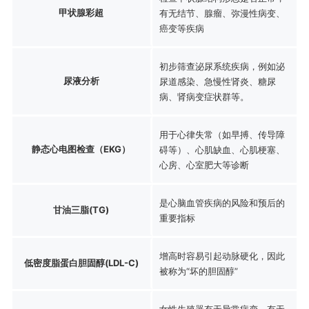
甲状腺彩超
有无结节、腺瘤、弥漫性病变、
癌变等疾病
初步筛查泌尿系统疾病，例如泌
尿液分析
尿道感染、急慢性肾炎、糖尿
病、肾病变症状群等。
用于心律失常（如早搏、传导障
静态心电图检查（EKG）
碍等）、心肌缺血、心肌梗塞、
心房、心室肥大等诊断
是心脑血管疾病的风险和预后的
甘油三脂(TG)
重要指标
增高时容易引起动脉硬化，因此
低密度脂蛋白胆固醇(LDL-C)
被称为“坏的胆固醇”
女性生殖器有无异常病变，有无