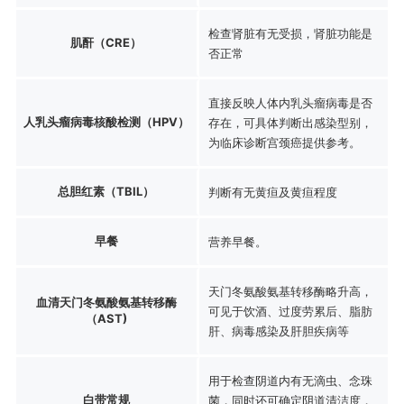
检查肾脏有无受损，肾脏功能是
肌酐（CRE）
否正常
直接反映人体内乳头瘤病毒是否
人乳头瘤病毒核酸检测（HPV）
存在，可具体判断出感染型别，
为临床诊断宫颈癌提供参考。
总胆红素（TBIL）
判断有无黄疸及黄疸程度
早餐
营养早餐。
天门冬氨酸氨基转移酶略升高，
血清天门冬氨酸氨基转移酶
可见于饮酒、过度劳累后、脂肪
（AST)
肝、病毒感染及肝胆疾病等
用于检查阴道内有无滴虫、念珠
白带常规
菌，同时还可确定阴道清洁度，