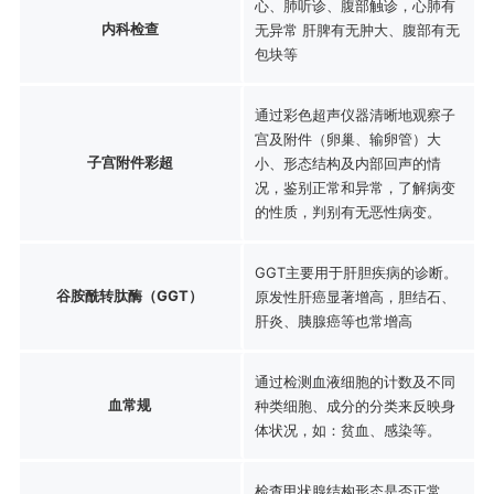
心、肺听诊、腹部触诊，心肺有
内科检查
无异常 肝脾有无肿大、腹部有无
包块等
通过彩色超声仪器清晰地观察子
宫及附件（卵巢、输卵管）大
子宫附件彩超
小、形态结构及内部回声的情
况，鉴别正常和异常，了解病变
的性质，判别有无恶性病变。
GGT主要用于肝胆疾病的诊断。
谷胺酰转肽酶（GGT）
原发性肝癌显著增高，胆结石、
肝炎、胰腺癌等也常增高
通过检测血液细胞的计数及不同
血常规
种类细胞、成分的分类来反映身
体状况，如：贫血、感染等。
检查甲状腺结构形态是否正常，