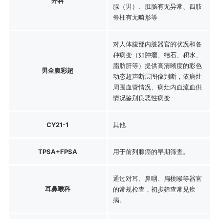
外科
腺（男）、肛肠有无异常、四肢
脊柱有无畸形等
对人体腹部内脏器官的状况和各
种病变（如肿瘤、结石、积水、
脂肪肝等）提供高清晰度的彩色
男全腹彩超
动态超声断层图像判断，依病灶
周围血管情况、病灶内血流血供
情况鉴别良恶性病变
CY21-1
其他
TPSA+FPSA
用于前列腺癌的早期筛查。
通过对耳、鼻咽、扁桃喉等器官
耳鼻喉科
的常规检查，初步筛查常见疾
病。