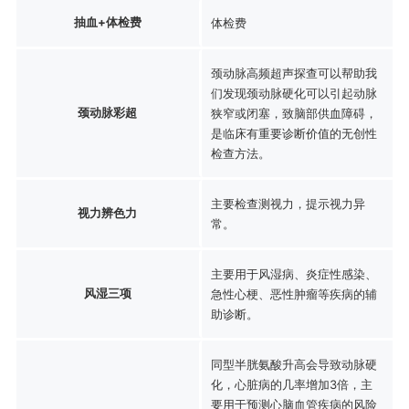
抽血+体检费
体检费
颈动脉高频超声探查可以帮助我
们发现颈动脉硬化可以引起动脉
颈动脉彩超
狭窄或闭塞，致脑部供血障碍，
是临床有重要诊断价值的无创性
检查方法。
主要检查测视力，提示视力异
视力辨色力
常。
主要用于风湿病、炎症性感染、
风湿三项
急性心梗、恶性肿瘤等疾病的辅
助诊断。
同型半胱氨酸升高会导致动脉硬
化，心脏病的几率增加3倍，主
要用于预测心脑血管疾病的风险