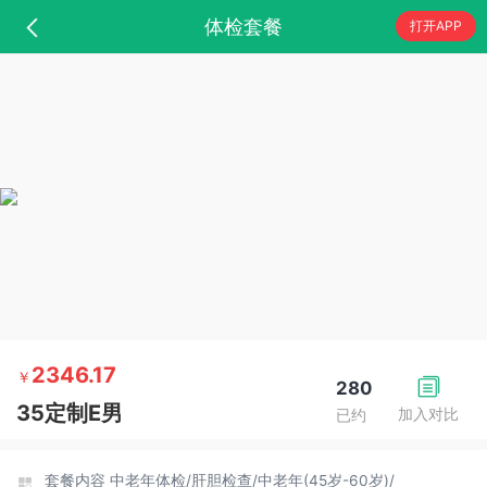
体检套餐
打开APP
2346.17
￥
280
35定制E男
加入对比
已约
套餐内容
中老年体检/
肝胆检查/
中老年(45岁-60岁)/