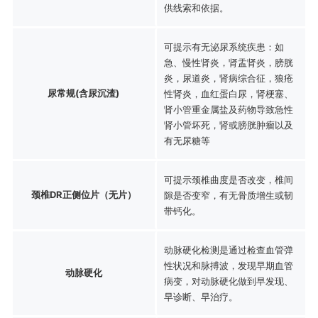
供线索和依据。
可提示有无泌尿系统疾患：如
急、慢性肾炎，肾盂肾炎，膀胱
炎，尿道炎，肾病综合征，狼疮
尿常规(含尿沉渣)
性肾炎，血红蛋白尿，肾梗塞、
肾小管重金属盐及药物导致急性
肾小管坏死，肾或膀胱肿瘤以及
有无尿糖等
可提示颈椎曲度是否改变，椎间
颈椎DR正侧位片（无片）
隙是否变窄，有无骨质增生或韧
带钙化。
动脉硬化检测是通过检查血管弹
性状况和脉搏波，发现早期血管
动脉硬化
病变，对动脉硬化做到早发现、
早诊断、早治疗。