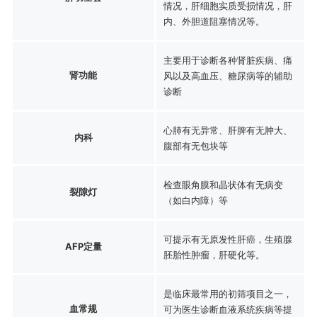
情况，肝细胞实质受损情况，肝
内、外胆道阻塞情况等。
主要用于诊断各种肾脏疾病、痛
肾功能
风以及高血压、糖尿病等的辅助
诊断
心肺有无异常、肝脾有无肿大、
内科
腹部有无包块等
检查眼角膜和晶状体有无病变
裂隙灯
（如白内障）等
可提示有无原发性肝癌，生殖腺
AFP定量
胚胎性肿瘤，肝硬化等。
是临床最常用的初筛项目之一，
血常规
可为医生诊断血液系统疾病等提