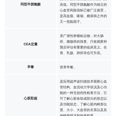
同型半胱氨酸
高低。同型半胱氨酸作为独立的
心血管风险指标已被广泛接受，
是高血脂、吸烟、糖尿病之外的
又一危险因子。
系广谱性肿瘤标志物，对大肠
癌、胰腺癌的筛查、疗效观察和
CEA定量
预后评估有重要的临床意义。在
胃、乳腺、肺癌等也可升高。
早餐
营养早餐。
是应用超声波扫描技术观察心血
管结构、血流动力学状况及心功
能的一种无创伤性检查方法，它
心脏彩超
可了解心脏各组成部分的形态以
及功能状态，了解心脏内畸形位
置、大小、大血管的关系以及其
他畸形情况和病变程度。