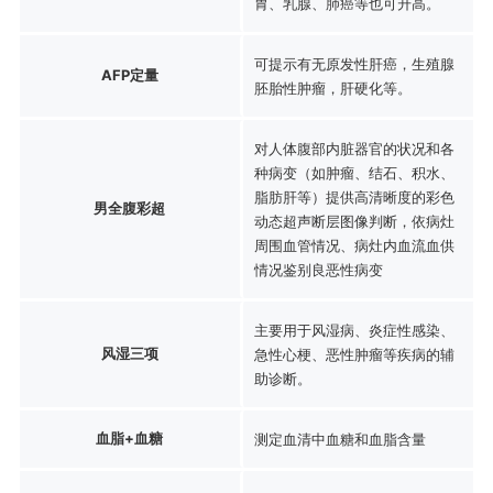
胃、乳腺、肺癌等也可升高。
可提示有无原发性肝癌，生殖腺
AFP定量
胚胎性肿瘤，肝硬化等。
对人体腹部内脏器官的状况和各
种病变（如肿瘤、结石、积水、
脂肪肝等）提供高清晰度的彩色
男全腹彩超
动态超声断层图像判断，依病灶
周围血管情况、病灶内血流血供
情况鉴别良恶性病变
主要用于风湿病、炎症性感染、
风湿三项
急性心梗、恶性肿瘤等疾病的辅
助诊断。
血脂+血糖
测定血清中血糖和血脂含量