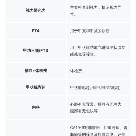
主要检查测视力，提示视力异
视力辨色力
常。
FT4
用于甲亢和甲减的诊断
用于甲状腺功能亢进或甲状腺功
甲功三项(FT3
能减低等筛查。
抽血+体检费
体检费
甲状腺彩超
甲状腺彩超; 颈部淋巴结彩超
心肺有无异常、肝脾有无肿大、
内科
腹部有无包块等
CA19-9对胰腺癌、胆道肿瘤、胃
肠癌等的筛查及疗效监测、评估