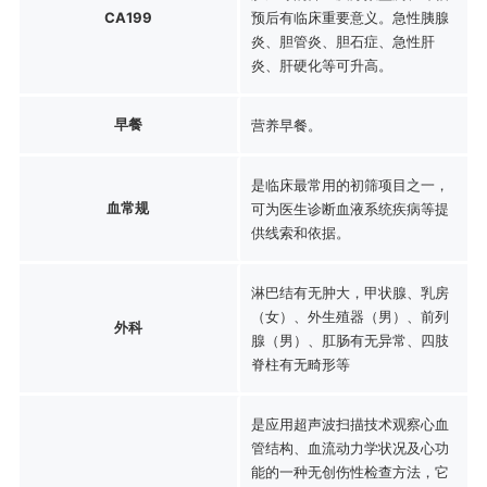
CA199
预后有临床重要意义。急性胰腺
炎、胆管炎、胆石症、急性肝
炎、肝硬化等可升高。
早餐
营养早餐。
是临床最常用的初筛项目之一，
血常规
可为医生诊断血液系统疾病等提
供线索和依据。
淋巴结有无肿大，甲状腺、乳房
（女）、外生殖器（男）、前列
外科
腺（男）、肛肠有无异常、四肢
脊柱有无畸形等
是应用超声波扫描技术观察心血
管结构、血流动力学状况及心功
能的一种无创伤性检查方法，它