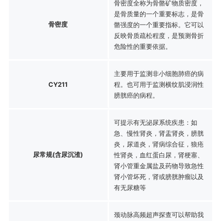
骨密度全称为骨骼矿物质密度，
是骨质量的一个重要标志，是骨
骨密度
骼强度的一个重要指标。它可以
反映骨质疏松程度，是预测骨折
危险性的重要依据。
主要用于监测非小细胞肺癌的病
CY211
程。也可用于监测横纹肌浸润性
膀胱癌的病程。
可提示有无泌尿系统疾患：如
急、慢性肾炎，肾盂肾炎，膀胱
炎，尿道炎，肾病综合征，狼疮
尿常规(含尿沉渣)
性肾炎，血红蛋白尿，肾梗塞、
肾小管重金属盐及药物导致急性
肾小管坏死，肾或膀胱肿瘤以及
有无尿糖等
颈动脉高频超声探查可以帮助我