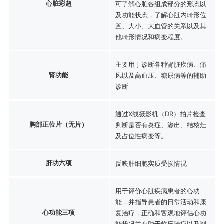
心脏彩超
可了解心脏各组成部分的形态以
及功能状态，了解心脏内畸形位
置、大小、大血管的关系以及其
他畸形情况和病变程度。
主要用于诊断各种肾脏疾病、痛
肾功能
风以及高血压、糖尿病等的辅助
诊断
通过X线摄影机（DR）拍片检查
胸部正位片（无片）
判断是否有炎症、渗出、结核灶
及占位性病变等。
肝功六项
反映肝细胞实质受损情况
用于评价心脏疾病患者的心功
能，并指导患者的日常活动和康
心功能三项
复治疗，正确和客观地评估心功
能状况并有助于临床治疗以及判