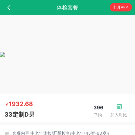
体检套餐
打开APP
1932.68
￥
396
33定制D男
加入对比
已约
套餐内容
中老年体检/
肝胆检查/
中老年(45岁-60岁)/