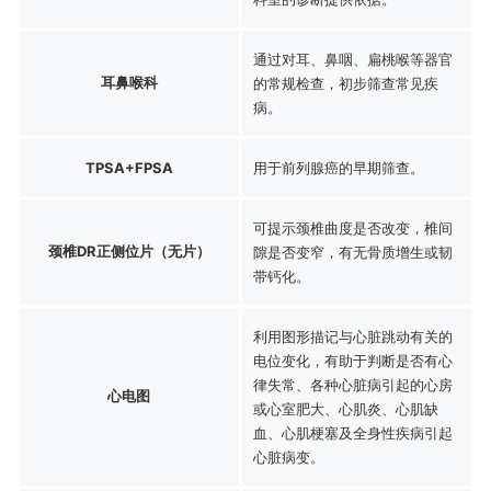
通过对耳、鼻咽、扁桃喉等器官
耳鼻喉科
的常规检查，初步筛查常见疾
病。
TPSA+FPSA
用于前列腺癌的早期筛查。
可提示颈椎曲度是否改变，椎间
颈椎DR正侧位片（无片）
隙是否变窄，有无骨质增生或韧
带钙化。
利用图形描记与心脏跳动有关的
电位变化，有助于判断是否有心
律失常、各种心脏病引起的心房
心电图
或心室肥大、心肌炎、心肌缺
血、心肌梗塞及全身性疾病引起
心脏病变。