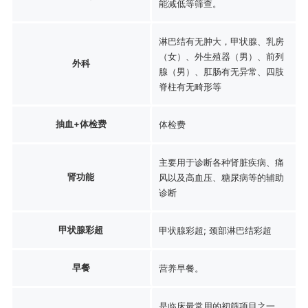
能减低等筛查。
淋巴结有无肿大，甲状腺、乳房
（女）、外生殖器（男）、前列
外科
腺（男）、肛肠有无异常、四肢
脊柱有无畸形等
抽血+体检费
体检费
主要用于诊断各种肾脏疾病、痛
肾功能
风以及高血压、糖尿病等的辅助
诊断
甲状腺彩超
甲状腺彩超; 颈部淋巴结彩超
早餐
营养早餐。
是临床最常用的初筛项目之一，