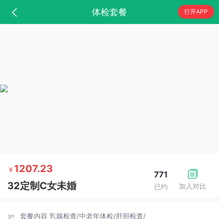
体检套餐
打开APP
1207.23
￥
771
32定制C女未婚
加入对比
已约
套餐内容
乳腺检查/
中老年体检/
肝胆检查/