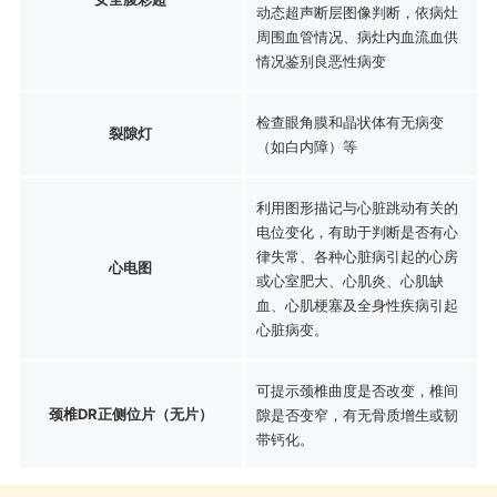
动态超声断层图像判断，依病灶
周围血管情况、病灶内血流血供
情况鉴别良恶性病变
检查眼角膜和晶状体有无病变
裂隙灯
（如白内障）等
利用图形描记与心脏跳动有关的
电位变化，有助于判断是否有心
律失常、各种心脏病引起的心房
心电图
或心室肥大、心肌炎、心肌缺
血、心肌梗塞及全身性疾病引起
心脏病变。
可提示颈椎曲度是否改变，椎间
颈椎DR正侧位片（无片）
隙是否变窄，有无骨质增生或韧
带钙化。