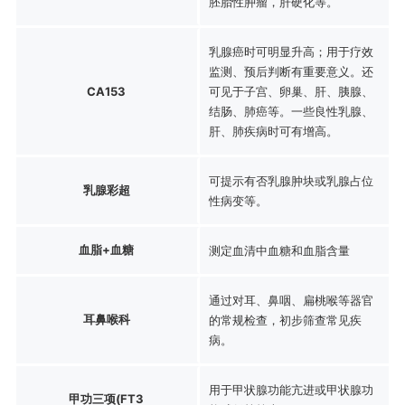
胚胎性肿瘤，肝硬化等。
乳腺癌时可明显升高；用于疗效
监测、预后判断有重要意义。还
CA153
可见于子宫、卵巢、肝、胰腺、
结肠、肺癌等。一些良性乳腺、
肝、肺疾病时可有增高。
可提示有否乳腺肿块或乳腺占位
乳腺彩超
性病变等。
血脂+血糖
测定血清中血糖和血脂含量
通过对耳、鼻咽、扁桃喉等器官
耳鼻喉科
的常规检查，初步筛查常见疾
病。
用于甲状腺功能亢进或甲状腺功
甲功三项(FT3