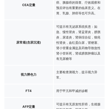
癌、胰腺癌的筛查、疗效观察和
CEA定量
预后评估有重要的临床意义。在
胃、乳腺、肺癌等也可升高。
可提示有无泌尿系统疾患：如
急、慢性肾炎，肾盂肾炎，膀胱
炎，尿道炎，肾病综合征，狼疮
尿常规(含尿沉渣)
性肾炎，血红蛋白尿，肾梗塞、
肾小管重金属盐及药物导致急性
肾小管坏死，肾或膀胱肿瘤以及
有无尿糖等
主要检查测视力，提示视力异
视力辨色力
常。
FT4
用于甲亢和甲减的诊断
可提示有无原发性肝癌，生殖腺
AFP定量