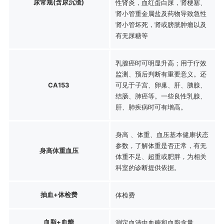
尿常规(含尿沉渣)
性肾炎，血红蛋白尿，肾梗塞、
肾小管重金属盐及药物导致急性
肾小管坏死，肾或膀胱肿瘤以及
有无尿糖等
乳腺癌时可明显升高；用于疗效
监测、预后判断有重要意义。还
CA153
可见于子宫、卵巢、肝、胰腺、
结肠、肺癌等。一些良性乳腺、
肝、肺疾病时可有增高。
身高 、体重、血压基本健康状态
参数，了解体重是否正常，有无
身高体重血压
体重不足、超重或肥胖，为相关
科室的诊断提供依据。
抽血+体检费
体检费
血脂+血糖
测定血清中血糖和血脂含量