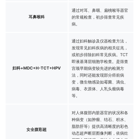
通过对耳、鼻咽、扁桃喉等器官
耳鼻喉科
的常规检查，初步筛查常见疾
病。
通过妇科触诊及仪器检查方法，
发现常见妇科疾病的相关征兆，
或初步排除妇科常见疾病。TCT
即液基薄层细胞学检查。是筛查
妇科+MDC+H-TCT+HPV
宫颈早期病变较先进的检测方
法，同时还能发现部分癌前病
变，微生物感染如霉菌、滴虫、
病毒、衣原体、人乳头瘤病毒
等。
对人体腹部内脏器官的状况和各
种病变（如肿瘤、结石、积水、
脂肪肝等）提供高清晰度的彩色
女全腹彩超
动态超声断层图像判断，依病灶