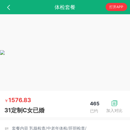
体检套餐
打开APP
1576.83
￥
465
31定制C女已婚
加入对比
已约
套餐内容
乳腺检查/
中老年体检/
肝胆检查/