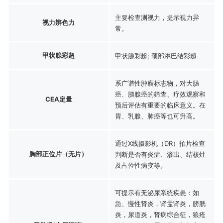
主要检查测视力，提示视力异
视力辨色力
常。
甲状腺彩超
甲状腺彩超; 颈部淋巴结彩超
系广谱性肿瘤标志物，对大肠
癌、胰腺癌的筛查、疗效观察和
CEA定量
预后评估有重要的临床意义。在
胃、乳腺、肺癌等也可升高。
通过X线摄影机（DR）拍片检查
胸部正位片（无片）
判断是否有炎症、渗出、结核灶
及占位性病变等。
可提示有无泌尿系统疾患：如
急、慢性肾炎，肾盂肾炎，膀胱
炎，尿道炎，肾病综合征，狼疮