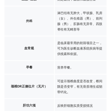
淋巴结有无肿大，甲状腺、乳房
（女）、外生殖器（男）、前列
外科
腺（男）、肛肠有无异常、四肢
脊柱有无畸形等
是临床最常用的初筛项目之一，
血常规
可为医生诊断血液系统疾病等提
供线索和依据。
早餐
营养早餐。
可提示颈椎曲度是否改变，椎间
颈椎DR正侧位片（无片）
隙是否变窄，有无骨质增生或韧
带钙化。
肝功六项
反映肝细胞实质受损情况