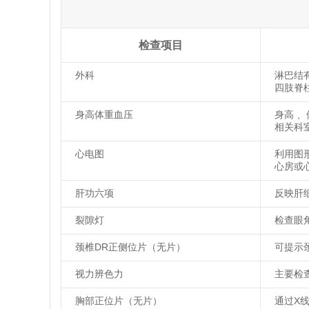
检查项目
外科
淋巴结
四肢脊
身高体重血压
身高 
相关科
心电图
利用图
心房或
肝功六项
反映肝
裂隙灯
检查眼
颈椎DR正侧位片（无片）
可提示
视力辨色力
主要检
胸部正位片（无片）
通过X