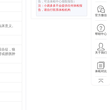
告，可去体检中心领取报告）
注：小易多多不会提供任何体检报
告，请自行联系体检机构
官方微信
临床意义。
帮助中心
综合征，狼
关于我们
肾或膀胱肿
体检对比