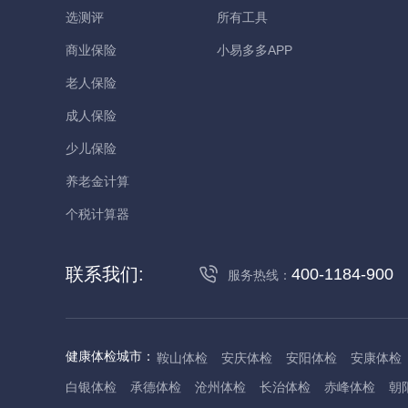
选测评
所有工具
商业保险
小易多多APP
老人保险
成人保险
少儿保险
养老金计算
个税计算器
联系我们:
400-1184-900
服务热线：
健康体检城市：
鞍山体检
安庆体检
安阳体检
安康体检
白银体检
承德体检
沧州体检
长治体检
赤峰体检
朝