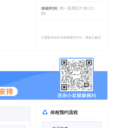
体检时间
:
周一至周日7:30-11：
00
已授权本站作为体检预约平台，请放心购买
体检预约流程