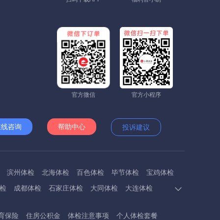
官方微信
官方小程序
在线咨询
帮助中心
投诉建议
滨州体检
北海体检
百色体检
毕节体检
宝鸡体检
检
成都体检
石家庄体检
大同体检
大连体检
多斯体检
鄂州体检
抚顺体检
阜阳体检
福州体检
育保险
住房公积金
体检注意事项
个人体检套餐
体检
呼和浩特体检
呼伦贝尔体检
葫芦岛体检