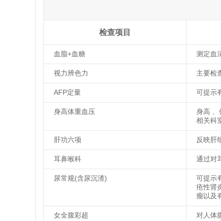
检查项目
血脂+血糖
测定血
视力辨色力
主要检
AFP定量
可提示
身高体重血压
身高 
相关科
肝功六项
反映肝
耳鼻喉科
通过对
尿常规(含尿沉渣)
可提示
疮性肾
瘤以及
女全腹彩超
对人体