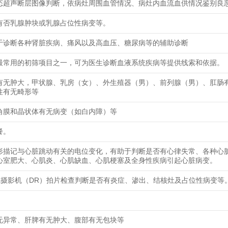
态超声断层图像判断，依病灶周围血管情况、病灶内血流血供情况鉴别良
有否乳腺肿块或乳腺占位性病变等。
于诊断各种肾脏疾病、痛风以及高血压、糖尿病等的辅助诊断
最常用的初筛项目之一，可为医生诊断血液系统疾病等提供线索和依据。
有无肿大，甲状腺、乳房（女）、外生殖器（男）、前列腺（男）、肛肠
柱有无畸形等
角膜和晶状体有无病变（如白内障）等
餐。
形描记与心脏跳动有关的电位变化，有助于判断是否有心律失常、各种心
心室肥大、心肌炎、心肌缺血、心肌梗塞及全身性疾病引起心脏病变。
线摄影机（DR）拍片检查判断是否有炎症、渗出、结核灶及占位性病变等
无异常、肝脾有无肿大、腹部有无包块等