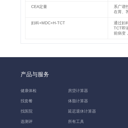
CEA定量
系广谱
在胃、
妇科+MDC+H-TCT
通过妇
TCT
前病变
产品与服务
健康体检
房贷计算器
找套餐
体脂计算器
找医院
延迟退休计算器
选测评
所有工具