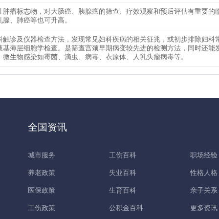
性肿瘤标志物，对大肠癌、胰腺癌的筛查、疗效观察和预后评估有重要的
乳腺、肺癌等也可升高。
科触诊及仪器检查方法，发现常见妇科疾病的相关征兆，或初步排除妇科
即液基薄层细胞学检查。是筛查宫颈早期病变较先进的检测方法，同时还能
，微生物感染如霉菌、滴虫、病毒、衣原体、人乳头瘤病毒等。
全国资讯
城市服务
工伤百科
职场经验
养老政策
失业百科
性格人格
医保政策
生育百科
亲子关系
工伤政策
公积金百科
更多资讯