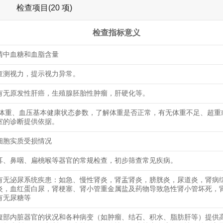
检查项目(20 项)
检查指标意义
清中血糖和血脂含量
查测视力，提示视力异常。
有无原发性肝癌，生殖腺胚胎性肿瘤，肝硬化等。
、体重、血压基本健康状态参数，了解体重是否正常，有无体重不足、超重
室的诊断提供依据。
细胞实质受损情况
耳、鼻咽、扁桃喉等器官的常规检查，初步筛查常见疾病。
有无泌尿系统疾患：如急、慢性肾炎，肾盂肾炎，膀胱炎，尿道炎，肾病
炎，血红蛋白尿，肾梗塞、肾小管重金属盐及药物导致急性肾小管坏死，
有无尿糖等
腹部内脏器官的状况和各种病变（如肿瘤、结石、积水、脂肪肝等）提供