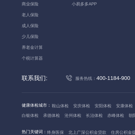
商业保险
小易多多APP
老人保险
成人保险
少儿保险
养老金计算
个税计算器
联系我们:
400-1184-900
服务热线：
健康体检城市：
鞍山体检
安庆体检
安阳体检
安康体检
白银体检
承德体检
沧州体检
长治体检
赤峰体检
朝
丹东体检
大庆体检
东营体检
德州体检
东莞体检
儋
热门关键词：
终身医保
北上广深公积金贷款
住房公积金
抚州体检
佛山体检
防城港体检
赣州体检
广州体检