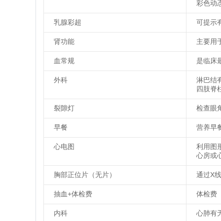
彩色动
乳腺彩超
可提示
肾功能
主要用
血常规
是临床
外科
淋巴结
四肢脊
裂隙灯
检查眼
早餐
营养早
心电图
利用图
心房或
胸部正位片（无片）
通过X
抽血+体检费
体检费
内科
心肺有