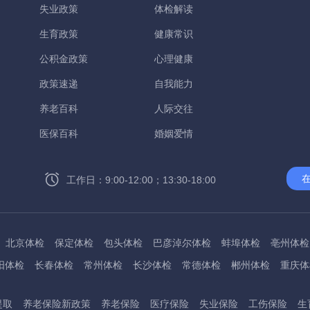
失业政策
体检解读
生育政策
健康常识
公积金政策
心理健康
政策速递
自我能力
养老百科
人际交往
医保百科
婚姻爱情
工作日：9:00-12:00；13:30-18:00
北京体检
保定体检
包头体检
巴彦淖尔体检
蚌埠体检
亳州体检
阳体检
长春体检
常州体检
长沙体检
常德体检
郴州体检
重庆体
州体检
东方体检
德阳体检
达州体检
大理体检
石嘴山体检
鄂尔
提取
养老保险新政策
养老保险
医疗保险
失业保险
工伤保险
生
桂林体检
贵港体检
广元体检
贵阳体检
红河体检
邯郸体检
衡水