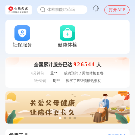
2025年了，给父母约个体检
刚刚
张**
成功预约了心脏病套餐
体检前能吃药吗
打开APP
刚刚
陆**
购买了固本堂阿胶糕传统口味400g
十大理由告诉你为什么要买保险
刚刚
陆**
购买了固本堂阿胶糕传统口味400g
感染人偏肺病毒就会得肺炎吗
1分钟前
潘*
购买了美的1.5L电热水壶HJ1522
入职体检在线预约
1分钟前
张**
成功预约了心脏病套餐
2分钟前
叶**
成功预约了男性婚前体检基础套餐
甲状腺癌怎么筛查
社保服务
健康体检
2分钟前
毛**
购买了汤臣倍健多维男士多种维生素矿物质片1.5g*60片*2
瓶
4分钟前
周**
购买了BP3颈椎热敷枕
926544
全国累计服务已达
人
4分钟前
李**
成功预约了老年女性体检套餐
6分钟前
董**
成功预约了男性体检套餐
6分钟前
周**
购买了BP3颈椎热敷枕
7分钟前
王*
购买了公牛环球旅行转换器—L07
7分钟前
刘**
成功预约了入职体检套餐
刚刚
张**
成功预约了心脏病套餐
刚刚
张**
成功预约了心脏病套餐