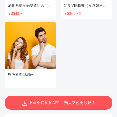
消化系统疾病筛查组合（女）N2
定制VIP套餐（女含妇检）【不支持回乡证】
2543.86
5369.36
￥
￥
思考者类型测评
下载小易多多APP ，购买支付更顺畅！