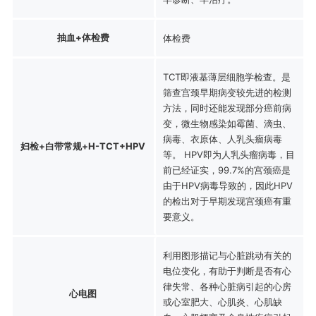
抽血+体检费
体检费
TCT即液基薄层细胞学检查。是
筛查宫颈早期病变较先进的检测
方法，同时还能发现部分癌前病
变，微生物感染如霉菌、滴虫、
病毒、衣原体、人乳头瘤病毒
妇检+白带常规+H-TCT+HPV
等。 HPV即为人乳头瘤病毒，目
前已经证实，99.7%的宫颈癌是
由于HPV病毒导致的，因此HPV
的检出对于早期发现宫颈癌有重
要意义。
利用图形描记与心脏跳动有关的
电位变化，有助于判断是否有心
律失常、各种心脏病引起的心房
心电图
或心室肥大、心肌炎、心肌缺