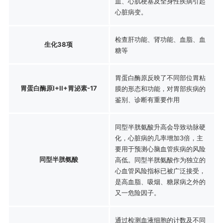
血、心肌梗塞及全身性疾病引起
心脏病变。
检查肝功能、肾功能、血脂、血
生化38项
糖等
胃蛋白酶原反映了不同部位胃粘
胃蛋白酶原I+II+胃泌素-17
膜的形态和功能，对胃部疾病的
鉴别、诊断有重要作用
同型半胱氨酸升高会导致动脉硬
化，心脏病的几率增加3倍，主
要用于预测心脑血管疾病的风险
同型半胱氨酸
高低。同型半胱氨酸作为独立的
心血管风险指标已被广泛接受，
是高血脂、吸烟、糖尿病之外的
又一危险因子。
通过检测血液细胞的计数及不同