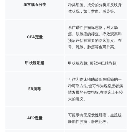
血常规五分类
种类细胞、成分的分类来反映身
体状况，如：贫血、感染等。
系广谱性肿瘤标志物，对大肠
癌、胰腺癌的筛查、疗效观察和
CEA定量
预后评估有重要的临床意义。在
胃、乳腺、肺癌等也可升高。
甲状腺彩超
甲状腺彩超; 颈部淋巴结彩超
可作为临床辅助诊断鼻咽癌的一
种可靠方法,也可作为观察患者病
EB病毒
情发展的有益指标,在临床上有较
大的意义。
可提示有无原发性肝癌，生殖腺
AFP定量
胚胎性肿瘤，肝硬化等。