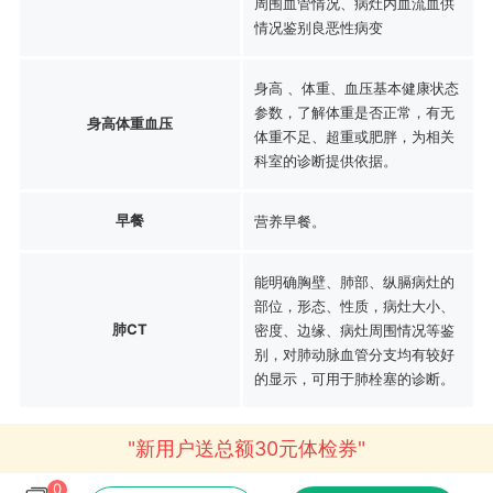
周围血管情况、病灶内血流血供
情况鉴别良恶性病变
身高 、体重、血压基本健康状态
参数，了解体重是否正常，有无
身高体重血压
体重不足、超重或肥胖，为相关
科室的诊断提供依据。
早餐
营养早餐。
能明确胸壁、肺部、纵膈病灶的
部位，形态、性质，病灶大小、
肺CT
密度、边缘、病灶周围情况等鉴
别，对肺动脉血管分支均有较好
的显示，可用于肺栓塞的诊断。
"新用户送总额30元体检券"
0