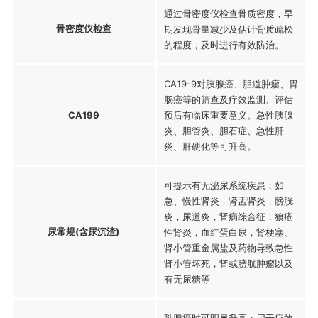
通过骨密度仪检查骨质密度，早
骨密度仪检查
期发现骨量减少及估计骨质疏松
的程度，及时进行有效防治。
CA19-9对胰腺癌、胆道肿瘤、胃
肠癌等的筛查及疗效监测、评估
CA199
预后有临床重要意义。急性胰腺
炎、胆管炎、胆石症、急性肝
炎、肝硬化等可升高。
可提示有无泌尿系统疾患：如
急、慢性肾炎，肾盂肾炎，膀胱
炎，尿道炎，肾病综合征，狼疮
尿常规(含尿沉渣)
性肾炎，血红蛋白尿，肾梗塞、
肾小管重金属盐及药物导致急性
肾小管坏死，肾或膀胱肿瘤以及
有无尿糖等
乳腺癌时可明显升高；用于疗效