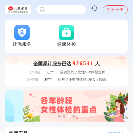
刚刚
王**
成功预约了企业招工体检套餐
打开APP
1分钟前
陈**
成功预约了精英体检套餐
1分钟前
姜**
购买了五常稻花香2号大米
2分钟前
袁**
购买了美的体重秤 MO-CW5 白色
2分钟前
李**
成功预约了老年女性体检套餐
4分钟前
孙**
成功预约了商务应酬体检（男）
社保服务
健康体检
4分钟前
潘*
购买了美的1.5L电热水壶HJ1522
6分钟前
黎**
购买了厨房家用多功能不锈钢刀具六件套装
926541
全国累计服务已达
人
6分钟前
张**
成功预约糖尿病强化体检套餐
7分钟前
江**
成功预约了女性VIP体检套餐
7分钟前
林**
购买了小熊电烤箱 DKX-F10M6
刚刚
罗**
购买了美的体重秤 MO-CW5 白色
刚刚
罗**
购买了美的体重秤 MO-CW5 白色