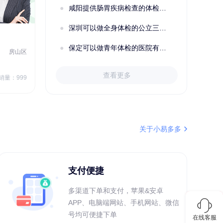
咸阳提供肠胃疾病检查的体检套餐有哪些？体检机构有哪些选择？如何预约？
深圳可以做全身体检的公立三甲医院及体检套餐汇总
2022定制C套餐 女未婚
女性
保定可以做青年体检的医院有哪些？有哪些套餐可以选择？
房山区
秦皇岛市第一医院体检中心
北戴河区
7
1709.40
查看更多
￥
销量：999
￥
销量：999
＋加入对比
关于小易多多
支付便捷
多渠道下单和支付，苹果&安卓
APP、电脑端网站、手机网站、微信
号均可便捷下单
在线客服