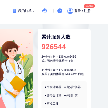
刚刚
杜**
135xxxx5327
成功预约了标准体检套餐（男）
我的订单
登录 / 注册
1分钟前
赵*
155xxxx7294
购买了油米有福B款
1分钟前
林**
149xxxx8299
购买了小熊电烤箱 DKX-F10M6
累计服务人数
2分钟前
柯**
134xxxx6569
926544
成功预约了关怀老人B套餐
2分钟前
赵**
136xxxx6436
成功预约青春体检卡（女）
4分钟前
袁**
177xxxx3003
购买了美的体重秤 MO-CW5 白色
4分钟前
戴*
178xxxx6010
个税计算器
房贷计算器
购买了便携式手持小风扇
养老金计算
体脂计算
6分钟前
毛**
137xxxx0654
成功预约了尊享版孕前套餐（女）
更多工具