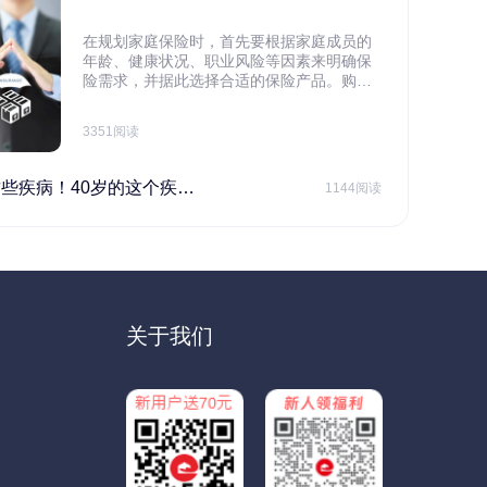
在规划家庭保险时，首先要根据家庭成员的
年龄、健康状况、职业风险等因素来明确保
险需求，并据此选择合适的保险产品。购买
保险应基于实际需求，选择不同的险种，避
免盲目投保。在预算有限的情况下，应合理
3351阅读
规划家庭财务预算，确保保险费用不会对家
庭日常开支造成压力，建议优先为家庭的主
要经济支柱投保。
40岁的这个疾病最需要注意！
1144阅读
关于我们