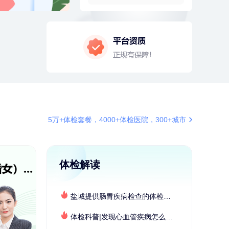
6分钟前
张**
134xxxx4350
成功预约了心脏病套餐
7分钟前
李**
181xxxx3976
购买了七年五季黑咖啡速溶低脂无
添加蔗糖美式咖啡粉24g*2盒
7分钟前
周**
197xxxx4928
购买了BP3颈椎热敷枕
刚刚
莫**
130xxxx7880
成功预约了健康体检一档
刚刚
莫**
130xxxx7880
5万+体检套餐，4000+体检医院，300+城市
成功预约了健康体检一档
体检解读
盐城提供肠胃疾病检查的体检套餐有哪些？体检机构有哪些选择？如何预约？
体检科普|发现心血管疾病怎么办？