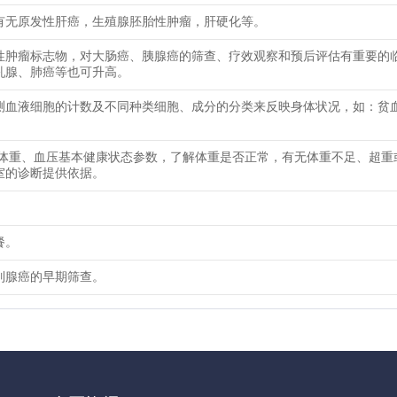
有无原发性肝癌，生殖腺胚胎性肿瘤，肝硬化等。
性肿瘤标志物，对大肠癌、胰腺癌的筛查、疗效观察和预后评估有重要的
乳腺、肺癌等也可升高。
测血液细胞的计数及不同种类细胞、成分的分类来反映身体状况，如：贫
、体重、血压基本健康状态参数，了解体重是否正常，有无体重不足、超重
室的诊断提供依据。
餐。
列腺癌的早期筛查。