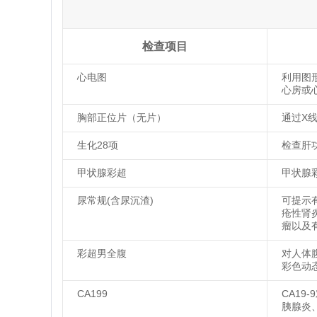
检查项目
心电图
利用图
心房或
胸部正位片（无片）
通过X
生化28项
检查肝功
甲状腺彩超
甲状腺
尿常规(含尿沉渣)
可提示
疮性肾
瘤以及
彩超男全腹
对人体
彩色动
CA199
CA1
胰腺炎