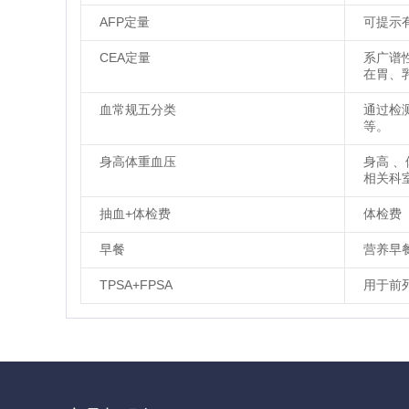
AFP定量
可提示
CEA定量
系广谱
在胃、
血常规五分类
通过检
等。
身高体重血压
身高 
相关科
抽血+体检费
体检费
早餐
营养早
TPSA+FPSA
用于前