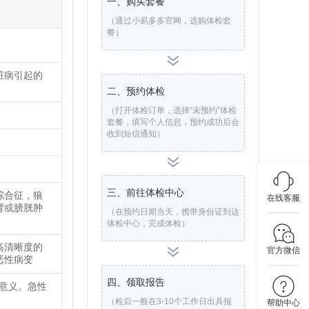
一、购买套餐
（通过小易多多官网，选购体检套
餐）
脏病引起的
二、预约体检
（打开体检订单，选择“未预约”体检
。
套餐，填写个人信息，预约成功后会
收到短信通知）
三、前往体检中心
综合征，狼
在线客服
肾或膀胱肿
（在预约日期当天，携带身份证到达
体检中心，完成体检）
高清晰度的
官方微信
恶性病变
四、领取报告
要意义。急性
（检后一般在3-10个工作日出具报
帮助中心