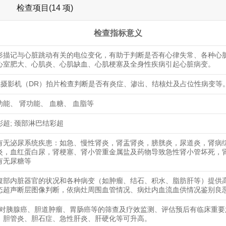
检查项目(14 项)
检查指标意义
形描记与心脏跳动有关的电位变化，有助于判断是否有心律失常、各种心
心室肥大、心肌炎、心肌缺血、心肌梗塞及全身性疾病引起心脏病变。
线摄影机（DR）拍片检查判断是否有炎症、渗出、结核灶及占位性病变等
能、 肾功能、 血糖、 血脂等
彩超; 颈部淋巴结彩超
有无泌尿系统疾患：如急、慢性肾炎，肾盂肾炎，膀胱炎，尿道炎，肾病
炎，血红蛋白尿，肾梗塞、肾小管重金属盐及药物导致急性肾小管坏死，
有无尿糖等
腹部内脏器官的状况和各种病变（如肿瘤、结石、积水、脂肪肝等）提供
态超声断层图像判断，依病灶周围血管情况、病灶内血流血供情况鉴别良
9-9对胰腺癌、胆道肿瘤、胃肠癌等的筛查及疗效监测、评估预后有临床重
、胆管炎、胆石症、急性肝炎、肝硬化等可升高。