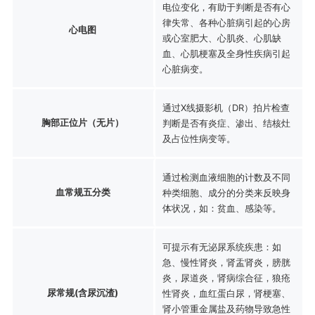
电位变化，有助于判断是否有心
律失常、各种心脏病引起的心房
心电图
或心室肥大、心肌炎、心肌缺
血、心肌梗塞及全身性疾病引起
心脏病变。
通过X线摄影机（DR）拍片检查
胸部正位片（无片）
判断是否有炎症、渗出、结核灶
及占位性病变等。
通过检测血液细胞的计数及不同
血常规五分类
种类细胞、成分的分类来反映身
体状况，如：贫血、感染等。
可提示有无泌尿系统疾患：如
急、慢性肾炎，肾盂肾炎，膀胱
炎，尿道炎，肾病综合征，狼疮
尿常规(含尿沉渣)
性肾炎，血红蛋白尿，肾梗塞、
肾小管重金属盐及药物导致急性