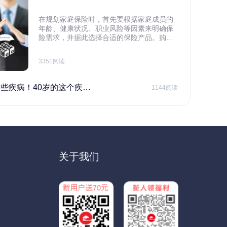
在规划家庭保险时，首先要根据家庭成员的
年龄、健康状况、职业风险等因素来明确保
险需求，并据此选择合适的保险产品。购买
保险应基于实际需求，选择不同的险种，避
免盲目投保。在预算有限的情况下，应合理
3351阅读
规划家庭财务预算，确保保险费用不会对家
庭日常开支造成压力，建议优先为家庭的主
要经济支柱投保。
40岁的这个疾病最需要注意！
1144阅读
关于我们