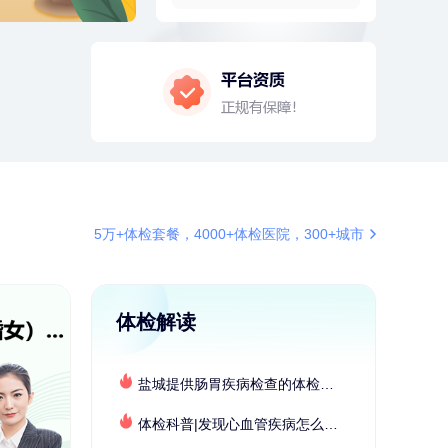
4分钟前
罗**
198xxxx8341
购买了美的体重秤 MO-CW5 白色
4分钟前
江**
134xxxx0870
成功预约了女性VIP体检套餐
6分钟前
李**
137xxxx0003
成功预约了老年女性体检套餐
6分钟前
林**
187xxxx0819
购买了宁安堡新疆无核红枣干
150g*2
7分钟前
谭**
149xxxx3384
5万+体检套餐，4000+体检医院，300+城市
购买了中粮可益康红豆薏米粉500g
7分钟前
莫**
130xxxx7880
成功预约了健康体检一档
体检解读
刚刚
莫**
130xxxx7880
成功预约了健康体检一档
盐城提供肠胃疾病检查的体检套餐有哪些？体检机构有哪些选择？如何预约？
刚刚
莫**
130xxxx7880
成功预约了健康体检一档
体检科普|发现心血管疾病怎么办？