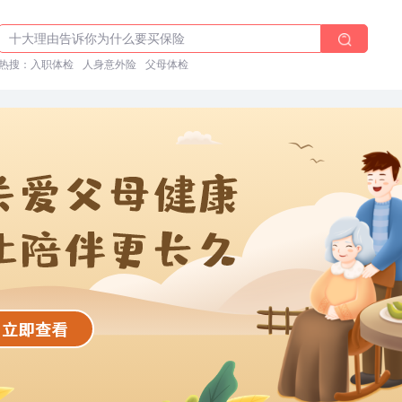
体检前能吃药吗？
十大理由告诉你为什么要买保险
热搜：
入职体检在线预约
入职体检
人身意外险
父母体检