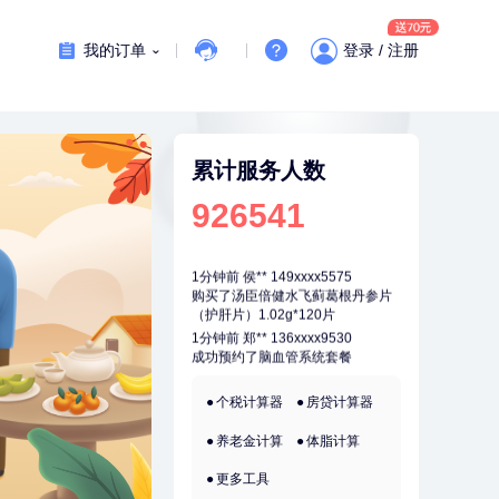
刚刚
莫**
130xxxx7880
成功预约了健康体检一档
我的订单
登录 / 注册
刚刚
莫**
130xxxx7880
成功预约了健康体检一档
刚刚
陆**
157xxxx7083
购买了固本堂阿胶糕传统口味400g
累计服务人数
刚刚
陆**
157xxxx7083
926541
购买了固本堂阿胶糕传统口味400g
1分钟前
侯**
149xxxx5575
购买了汤臣倍健水飞蓟葛根丹参片
（护肝片）1.02g*120片
1分钟前
郑**
136xxxx9530
成功预约了脑血管系统套餐
2分钟前
姜**
134xxxx0870
个税计算器
房贷计算器
成功预约了女性VIP体检套餐
养老金计算
体脂计算
2分钟前
戴*
178xxxx6010
购买了便携式手持小风扇
更多工具