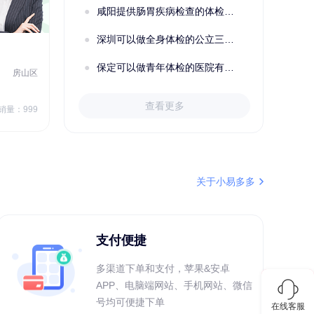
咸阳提供肠胃疾病检查的体检套餐有哪些？体检机构有哪些选择？如何预约？
深圳可以做全身体检的公立三甲医院及体检套餐汇总
2022定制C套餐 女未婚
女性
保定可以做青年体检的医院有哪些？有哪些套餐可以选择？
房山区
秦皇岛市第一医院体检中心
北戴河区
7
1709.40
查看更多
￥
销量：999
￥
销量：999
＋加入对比
关于小易多多
支付便捷
多渠道下单和支付，苹果&安卓
APP、电脑端网站、手机网站、微信
号均可便捷下单
在线客服