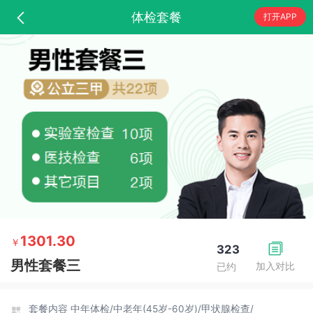
体检套餐
打开APP
1301.30
￥
323
男性套餐三
加入对比
已约
套餐内容
中年体检/
中老年(45岁-60岁)/
甲状腺检查/