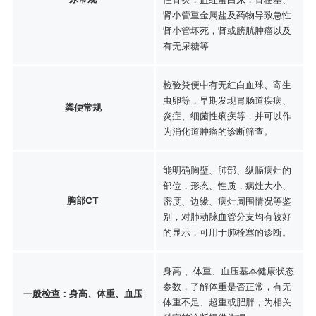
肾小管重金属盐及药物导致急性
肾小管坏死，肾或膀胱肿瘤以及
有无尿糖等
检验粪便中有无红白血球、寄生
虫卵等，早期发现胃肠道疾病、
粪便常规
炎症、细菌性痢疾等，并可以作
为消化道肿瘤的诊断筛查。
能明确胸壁、肺部、纵膈病灶的
部位，形态、性质，病灶大小、
胸部CT
密度、边缘、病灶周围情况等鉴
别，对肺动脉血管分支均有较好
的显示，可用于肺栓塞的诊断。
身高 、体重、血压基本健康状态
参数，了解体重是否正常，有无
一般检查：身高、体重、血压
体重不足、超重或肥胖，为相关