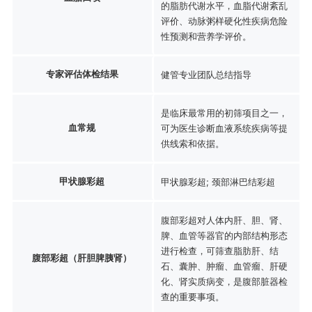
的脂肪代谢水平，血脂代谢紊乱
评价、动脉粥样硬化性疾病危险
性预测和营养学评价。
专家评估体检结果
健管专业团队总结指导
是临床最常用的初筛项目之一，
血常规
可为医生诊断血液系统疾病等提
供线索和依据。
甲状腺彩超
甲状腺彩超; 颈部淋巴结彩超
腹部彩超对人体内肝、胆、肾、
脾、血管等器官的内部结构形态
进行检查，可筛查脂肪肝、结
腹部彩超（肝胆脾胰肾）
石、囊肿、肿瘤、血管瘤、肝硬
化、肾实质病变，是腹部脏器检
查的重要事项。