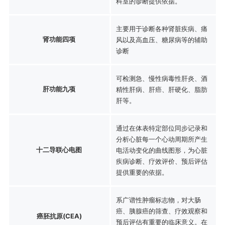
科室的诊断提供依据。
主要用于诊断各种肾脏疾病、痛
肾功能四项
风以及高血压、糖尿病等的辅助
诊断
可检测急、慢性病毒性肝炎、酒
肝功能九项
精性肝病、肝癌、肝硬化、脂肪
肝等。
通过在体表特定部位同步记录和
分析心脏每一个心动周期所产生
十二导联心电图
电活动变化的曲线图形，为心脏
疾病诊断、疗效评价、预后评估
提供重要的依据。
系广谱性肿瘤标志物，对大肠
癌、胰腺癌的筛查、疗效观察和
癌胚抗原(CEA)
预后评估有重要的临床意义。在