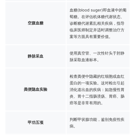
血糖(blood suger)即血液中的葡
萄糖。在评估机体糖代谢状态、
空腹血糖
诊断糖代谢紊乱相关疾病，指导
临床医师制定并适时调整治疗方
案等方面具有重要价值。
使用真空管、一次性针头于肘静
静脉采血
脉采取血液标本。
检查粪便中隐藏的红细胞或血红
蛋白的一项实验。这对检出引起
粪便隐血实验
消化道出血的疾病：如急慢性胃
炎、胃十二指肠溃疡、胃癌、肠
癌等是非常有用的。
判断甲状腺功能，鉴别免疫性疾
甲功五项
病。