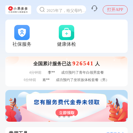
甲状腺癌怎么筛查
刚刚
周**
成功预约了男性健康套餐
2025年了，给父母约个体检
打开APP
刚刚
周**
成功预约了男性健康套餐
体检前能吃药吗
刚刚
罗**
购买了美的体重秤 MO-CW5 白色
十大理由告诉你为什么要买保险
刚刚
罗**
购买了美的体重秤 MO-CW5 白色
感染人偏肺病毒就会得肺炎吗
1分钟前
李**
购买了七年五季黑咖啡速溶低脂无添加蔗糖美式咖啡粉
24g*2盒
入职体检在线预约
1分钟前
肖**
成功预约了坐班族体检套餐（男）
社保服务
健康体检
2分钟前
江**
成功预约了标准套餐（男）
甲状腺癌怎么筛查
2分钟前
谭**
购买了中粮可益康红豆薏米粉500g
926541
全国累计服务已达
人
4分钟前
何**
购买了姚朵朵-1000g粗粮生活礼盒
4分钟前
李**
成功预约了青年白领男套餐
6分钟前
肖**
成功预约了坐班族体检套餐（男）
6分钟前
何*
购买了K3颈椎按摩仪（浅灰色）
7分钟前
袁**
购买了美的体重秤 MO-CW5 白色
7分钟前
肖**
成功预约了妇科套餐
刚刚
周**
成功预约了男性健康套餐
刚刚
周**
成功预约了男性健康套餐