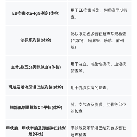
用于EB病毒感染、鼻咽癌早期筛
EB病毒Rta-IgG测定(体检)
查。
泌尿系彩色多普勒超声常规检查
泌尿系彩超(体检)
(含双肾、输尿管、膀胱、前列
腺)
用于贫血、感染性疾病、血液病
血常规(五分类静脉血)(体检)
筛查等。
乳腺及引流区淋巴结彩超(体检)
用于乳腺疾病的筛查。
肺、支气管及胸膜、肋骨等部位
胸部低剂量螺旋CT平扫(体检)
的检查
甲状腺及颈部淋巴结彩色多普勒
甲状腺、甲状旁腺及颈部淋巴结彩
超(体检)
超声检查