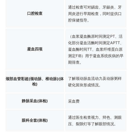
通过检查可对龋齿、牙龈炎、牙
口腔检查
周炎进行早期检查，同时提供口
腔保健指导。
（血浆凝血酶原时间测定PT、活
化部分凝血活酶时间测定APTT、
凝血四项
凝血酶时间TT、血浆纤维蛋白原
测定FIB）用于凝血系统疾病的早
期筛查。
了解颈动脉血流动力及动脉粥样
颈部血管彩超(颈动脉、椎动脉)(体
检)
硬化斑块形成情况。
静脉采血(体检)
采血费
通过医生检查视力、辩色、测眼
眼科全套(体检)
压、裂隙灯等了解眼部情况。