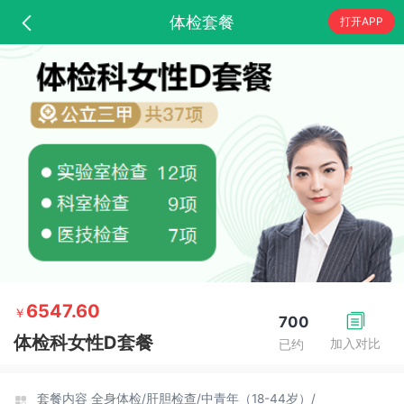
体检套餐
打开APP
6547.60
￥
700
体检科女性D套餐
加入对比
已约
套餐内容
全身体检/
肝胆检查/
中青年（18-44岁）/