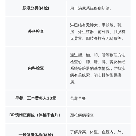
尿液分析(体检)
用于泌尿系统疾病初筛。
淋巴结有无肿大，甲状腺、乳
外科检查
房、外生殖器、前列腺、肛肠有
无异常、四肢脊柱有无畸形等。
通过望、触、叩、听等物理方法
检查心、肺、肝、脾、肾及神经
内科检查
系统等脏器的基本情况，寻找疾
病有关线索，初步排除常见疾
病。
早餐、工本费每人30元
营养早餐
DR颈椎正侧位（体检不含片）
颈椎疾病筛查
了解身高、体重、血压内、外、
一般健康体检(体检)