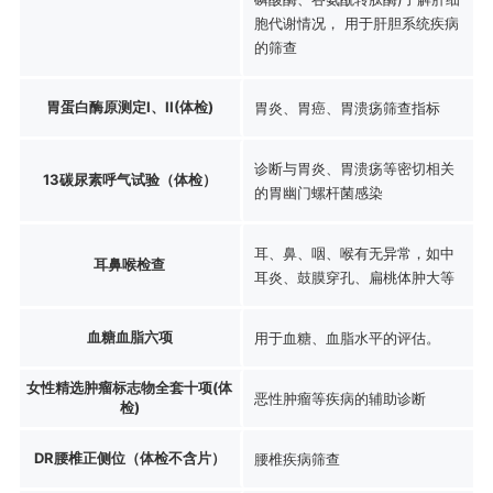
胞代谢情况， 用于肝胆系统疾病
的筛查
胃蛋白酶原测定I、II(体检)
胃炎、胃癌、胃溃疡筛查指标
诊断与胃炎、胃溃疡等密切相关
13碳尿素呼气试验（体检）
的胃幽门螺杆菌感染
耳、鼻、咽、喉有无异常，如中
耳鼻喉检查
耳炎、鼓膜穿孔、扁桃体肿大等
血糖血脂六项
用于血糖、血脂水平的评估。
女性精选肿瘤标志物全套十项(体
恶性肿瘤等疾病的辅助诊断
检)
DR腰椎正侧位（体检不含片）
腰椎疾病筛查