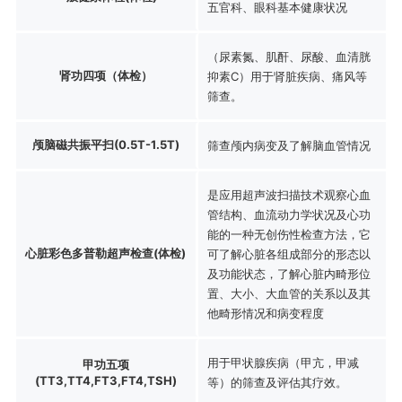
五官科、眼科基本健康状况
（尿素氮、肌酐、尿酸、血清胱
肾功四项（体检）
抑素C）用于肾脏疾病、痛风等
筛查。
颅脑磁共振平扫(0.5T-1.5T)
筛查颅内病变及了解脑血管情况
是应用超声波扫描技术观察心血
管结构、血流动力学状况及心功
能的一种无创伤性检查方法，它
心脏彩色多普勒超声检查(体检)
可了解心脏各组成部分的形态以
及功能状态，了解心脏内畸形位
置、大小、大血管的关系以及其
他畸形情况和病变程度
用于甲状腺疾病（甲亢，甲减
甲功五项
(TT3,TT4,FT3,FT4,TSH)
等）的筛查及评估其疗效。