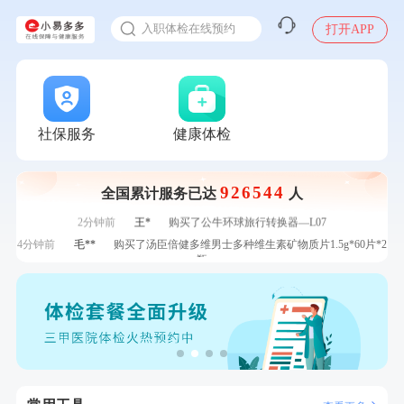
感染人偏肺病毒就会得肺炎吗
7分钟前
潘*
购买了美的1.5L电热水壶HJ1522
入职体检在线预约
打开APP
7分钟前
林**
成功预约糖尿病强化体检套餐
甲状腺癌怎么筛查
刚刚
张**
成功预约糖尿病强化体检套餐
刚刚
张**
成功预约糖尿病强化体检套餐
刚刚
林**
购买了宁安堡新疆无核红枣干150g*2
刚刚
林**
购买了宁安堡新疆无核红枣干150g*2
社保服务
健康体检
1分钟前
熊**
购买了时尚羽毛球套装ES-YM601
1分钟前
林**
成功预约了女性健康套餐二档
926544
全国累计服务已达
人
2分钟前
林**
成功预约了女性健康套餐二档
2分钟前
王*
购买了公牛环球旅行转换器—L07
4分钟前
毛**
购买了汤臣倍健多维男士多种维生素矿物质片1.5g*60片*2
瓶
4分钟前
刘**
成功预约了入职体检套餐
6分钟前
莫**
成功预约了健康体检一档
6分钟前
罗**
购买了美的体重秤 MO-CW5 白色
7分钟前
潘*
购买了美的1.5L电热水壶HJ1522
7分钟前
林**
成功预约糖尿病强化体检套餐
刚刚
张**
成功预约糖尿病强化体检套餐
刚刚
张**
成功预约糖尿病强化体检套餐