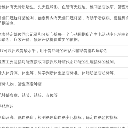
看椎体有无骨质增生、先天性畸形、血管有无压迫、椎间是否狭窄、筛查
胃幽门螺旋杆菌检测，确定胃内有无幽门螺杆菌，有助于溃疡病、慢性胃
早期筛查。
体表特定部位同步记录和分析心脏每一个心动周期所产生电活动变化的曲
病诊断、疗效评价、预后评估提供重要的依据。
-17可以反映胃酸水平，用于胃功能的评估和辅助胃部疾病诊断
检查主要是指对能直接或间接反映肝脏代谢功能的生理指标的检测。
量人体身高、体重等，科学判断体重是否标准、体脂肪是否超标等。
瘤标志物，筛查高发肿瘤
无肺部炎症、结节、结核、占位等
膀胱彩超
尿病及高、低血糖症；检测糖尿病血糖变化指标；确定血糖监控指标