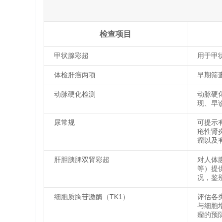
检查项目
甲状腺彩超
用于甲
体检肝癌两项
早期筛
动脉硬化检测
动脉硬
现、早
尿常规
可提示
疮性肾
瘤以及
肝胆胰脾双肾彩超
对人体
等）提
况，鉴
细胞质胸苷激酶（TK1）
评估各
与细胞
瘤的预