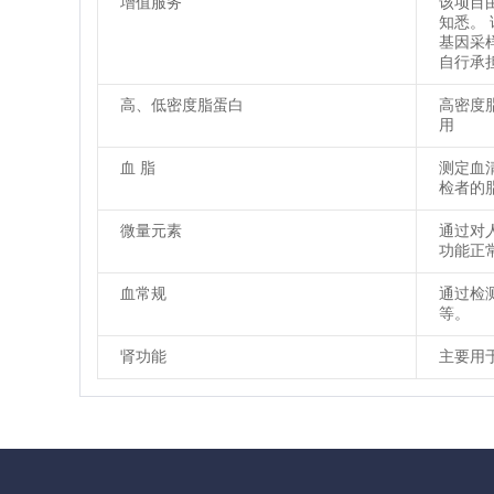
增值服务
该项目
知悉。
基因采
自行承
高、低密度脂蛋白
高密度
用
血 脂
测定血
检者的
微量元素
通过对
功能正
血常规
通过检
等。
肾功能
主要用