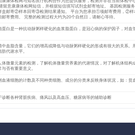
由康康体检网与知名医疗机构合作为您提供服务，检测并非在当前体检中
 请留意康康体检网短信，并根据短信填写试剂盒邮寄地址。 基因检测服
样盒邮寄②样本回寄③检测结果通知。 平台为您承担①项邮寄费用，②样
担邮寄费用。 完整的检测过程大约为20个自然日，请耐心等待。
脂蛋白是一种抗动脉粥样硬化的血浆脂蛋白，是冠心病的保护因子，对血
清中血脂含量，它们的增高或降低与动脉粥样硬化的形成有很大的关系。
脂肪代谢水平。
人体微量元素的检测，了解机体微量营养素的代谢情况，对了解机体组构
常与否有重要意义。
测血液细胞的计数及不同种类细胞、成分的分类来反映身体状况，如：贫
于诊断各种肾脏疾病、痛风以及高血压、糖尿病等的辅助诊断