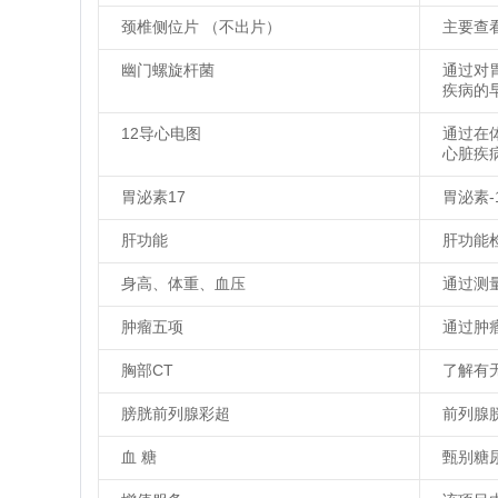
颈椎侧位片 （不出片）
主要查
幽门螺旋杆菌
通过对
疾病的
12导心电图
通过在
心脏疾
胃泌素17
胃泌素
肝功能
肝功能
身高、体重、血压
通过测
肿瘤五项
通过肿
胸部CT
了解有
膀胱前列腺彩超
前列腺
血 糖
甄别糖