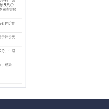
心进行，请
务涉及到①
本回寄需您
管有保护作
用于评价受
成分、生理
血、感染