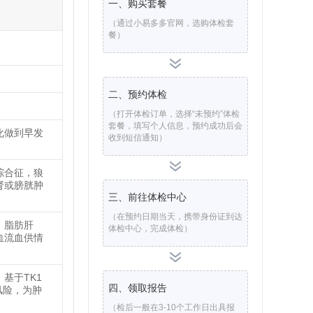
一、购买套餐
（通过小易多多官网，选购体检套
餐）
二、预约体检
（打开体检订单，选择“未预约”体检
套餐，填写个人信息，预约成功后会
化做到早发
收到短信通知）
综合征，狼
肾或膀胱肿
三、前往体检中心
（在预约日期当天，携带身份证到达
、脂肪肝
体检中心，完成体检）
血流血供情
基于TK1
四、领取报告
风险，为肿
（检后一般在3-10个工作日出具报