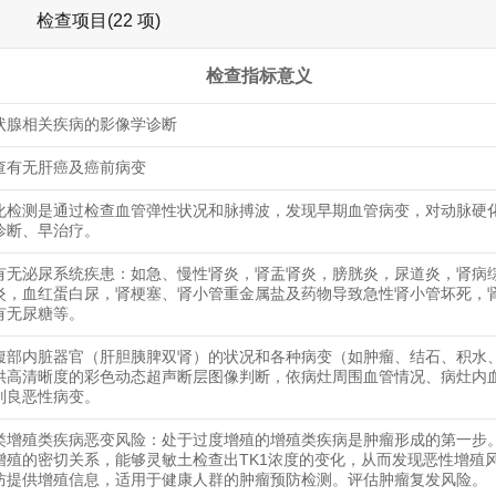
检查项目(22 项)
检查指标意义
状腺相关疾病的影像学诊断
查有无肝癌及癌前病变
化检测是通过检查血管弹性状况和脉搏波，发现早期血管病变，对动脉硬
诊断、早治疗。
有无泌尿系统疾患：如急、慢性肾炎，肾盂肾炎，膀胱炎，尿道炎，肾病
炎，血红蛋白尿，肾梗塞、肾小管重金属盐及药物导致急性肾小管坏死，
有无尿糖等。
腹部内脏器官（肝胆胰脾双肾）的状况和各种病变（如肿瘤、结石、积水
供高清晰度的彩色动态超声断层图像判断，依病灶周围血管情况、病灶内
别良恶性病变。
类增殖类疾病恶变风险：处于过度增殖的增殖类疾病是肿瘤形成的第一步。
增殖的密切关系，能够灵敏土检查出TK1浓度的变化，从而发现恶性增殖
防提供增殖信息，适用于健康人群的肿瘤预防检测。评估肿瘤复发风险。