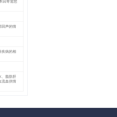
本回寄需您
部回声的情
科疾病的相
水、脂肪肝
血流血供情