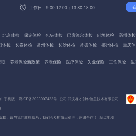
工作日：9:00-12:00；13:30-18:00
北京体检
保定体检
包头体检
巴彦淖尔体检
蚌埠体检
亳州体检
阳体检
长春体检
常州体检
长沙体检
常德体检
郴州体检
重庆体
州体检
东方体检
德阳体检
达州体检
大理体检
石嘴山体检
鄂尔
提取
养老保险新政策
养老保险
医疗保险
失业保险
工伤保险
生
桂林体检
贵港体检
广元体检
贵阳体检
红河体检
邯郸体检
衡水
淮南体检
淮北体检
菏泽体检
鹤壁体检
许昌体检
黄石体检
黄冈
州体检
吉林体检
齐齐哈尔体检
鸡西体检
嘉兴体检
金华体检
景
阳体检
嘉峪关体检
开封体检
昆明体检
克拉玛依体检
廊坊体检
利
手机版
鄂ICP备2023007423号
公司:武汉睿才创华信息技术有限公司
底体检
柳州体检
来宾体检
泸州体检
乐山体检
凉山体检
六盘水
3
通体检
宁波体检
南平体检
宁德体检
南昌体检
南阳体检
南宁体
版权，请与我们取得联系，我们会及时做出处理，谢谢合作！
站点地图
秦皇岛体检
衢州体检
泉州体检
青岛体检
清远体检
琼海体检
州体检
三明体检
上饶体检
三门峡体检
商丘体检
十堰体检
邵阳