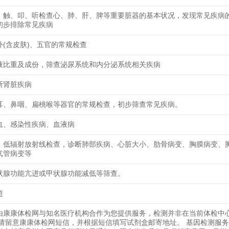
、触、叩、听检查心、肺、肝、脾等重要脏器的基本状况，发现常见疾病
初步排除常见疾病
外(含皮肤)、五官的常规检查
液比重及成份，筛查泌尿系统和内分泌系统相关疾病
断肾脏疾病
耳、鼻咽、扁桃喉等器官的常规检查，初步筛查常见疾病。
血、感染性疾病、血液病
、低辐射放射线检查，诊断肺部疾病、心脏大小、肋骨病变、胸膜病变、
气管病变等
状腺功能亢进或甲状腺功能减低等筛查。
超
由康康体检网与知名医疗机构合作为您提供服务，检测并非在当前体检中
 请留意康康体检网短信，并根据短信填写试剂盒邮寄地址。 基因检测服