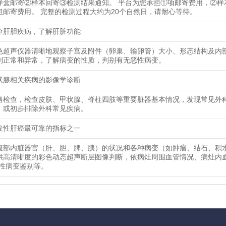
样盒邮寄②样本回寄③检测结果通知。 平台为您承担①项邮寄费用，②样
担邮寄费用。 完整的检测过程大约为20个自然日，请耐心等待。
查肝胆疾病，了解肝脏功能
色超声仪器清晰地观察子宫及附件（卵巢、输卵管）大小、形态结构及内
别正常和异常，了解病变的性质，判别有无恶性病变。
状腺相关疾病的影像学诊断
格检查，检查皮肤、甲状腺、脊柱四肢等重要脏器基本情况，发现常见外
，或初步排除外科常见疾病。
发性肝癌最可靠的指标之一
腹部内脏器官（肝、胆、脾、胰）的状况和各种病变（如肿瘤、结石、积
供高清晰度的彩色动态超声断层图像判断，依病灶周围血管情况、病灶内
恶性病变鉴别等。