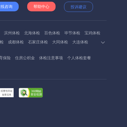
在线咨询
帮助中心
投诉建议
滨州体检
北海体检
百色体检
毕节体检
宝鸡体检
检
成都体检
石家庄体检
大同体检
大连体检
多斯体检
鄂州体检
抚顺体检
阜阳体检
福州体检
育保险
住房公积金
体检注意事项
个人体检套餐
体检
呼和浩特体检
呼伦贝尔体检
葫芦岛体检
体检
衡阳体检
怀化体检
惠州体检
河源体检
德镇体检
九江体检
吉安体检
济南体检
济宁体检
临汾体检
辽阳体检
连云港体检
丽水体检
龙岩体检
体检
兰州体检
陇南体检
牡丹江体检
马鞍山体检
检
内江体检
南充体检
盘锦体检
莆田体检
黔东南体检
黔南体检
曲靖体检
庆阳体检
日照体检
体检
韶关体检
深圳体检
汕头体检
汕尾体检