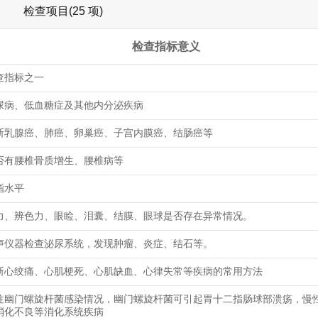
检查项目(25 项)
检查指标意义
查指标之一
尿病、低血糖症及其他内分泌疾病
断乳腺癌、肺癌、卵巢癌、子宫内膜癌、结肠癌等
否有腰椎骨质增生、腰椎病等
脂水平
力、辨色力、眼睑、泪囊、结膜、眼球是否存在异常情况。
声仪器检查泌尿系统，发现肿瘤、炎症、结石等。
断心绞痛、心肌梗死、心肌缺血、心律失常等疾病的常用方法
往幽门螺旋杆菌感染情况，幽门螺旋杆菌可引起胃十二指肠球部溃疡，慢
消化不良等消化系统疾病