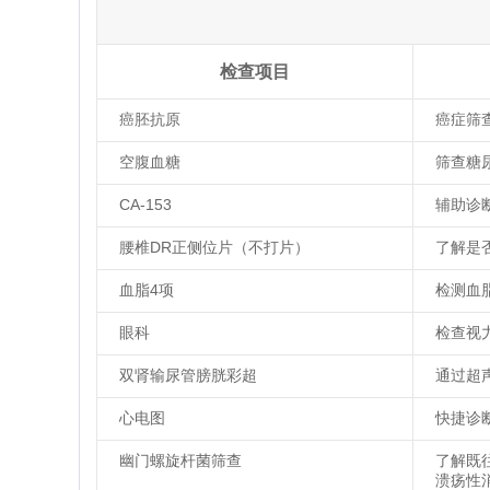
检查项目
癌胚抗原
癌症筛
空腹血糖
筛查糖
CA-153
辅助诊
腰椎DR正侧位片（不打片）
了解是
血脂4项
检测血
眼科
检查视
双肾输尿管膀胱彩超
通过超
心电图
快捷诊
幽门螺旋杆菌筛查
了解既
溃疡性