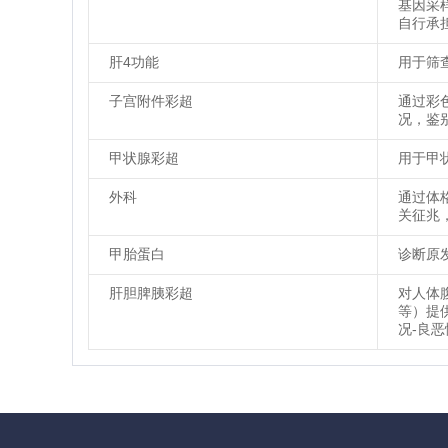
基因采
自行承
肝4功能
用于筛
子宫附件彩超
通过彩
况，鉴
甲状腺彩超
用于甲
外科
通过体
关征兆
甲胎蛋白
诊断原
肝胆脾胰彩超
对人体
等）提
况-良