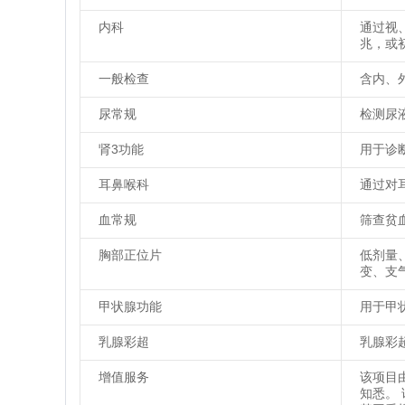
内科
通过视
兆，或
一般检查
含内、
尿常规
检测尿
肾3功能
用于诊
耳鼻喉科
通过对
血常规
筛查贫
胸部正位片
低剂量
变、支
甲状腺功能
用于甲
乳腺彩超
乳腺彩
增值服务
该项目
知悉。