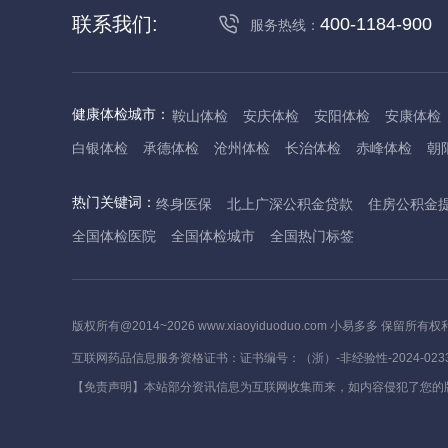
联系我们:
400-1184-900
服务热线：
健康体检城市：
鞍山体检
安庆体检
安阳体检
安康体检
白银体检
承德体检
沧州体检
长治体检
赤峰体检
朝
丹东体检
大庆体检
东营体检
德州体检
东莞体检
儋
热门关键词：
终身医保
北上广深公积金贷款
住房公积金
抚州体检
佛山体检
防城港体检
赣州体检
广州体检
全国体检医院
全国体检城市
全国热门标签
哈尔滨体检
淮安体检
杭州体检
湖州体检
合肥体检
河池体检
海口体检
汉中体检
晋城体检
晋中体检
锦
焦作体检
济源体检
荆门体检
荆州体检
江门体检
揭
版权所有@2014~2026 www.xiaoyiduoduo.com 小易多多 保留所有权
莱芜体检
临沂体检
聊城体检
洛阳体检
漯河体检
娄
互联网药品信息服务资格证书：证书编号：（浙）-非经验性-2024-023
茂名体检
梅州体检
绵阳体检
眉山体检
南京体检
南
【免责声明】本站部分资讯信息为互联网收集而来，如内容侵犯了您的
萍乡体检
平顶山体检
濮阳体检
攀枝花体检
普洱体检
沈阳体检
上海体检
苏州体检
宿迁体检
绍兴体检
宿