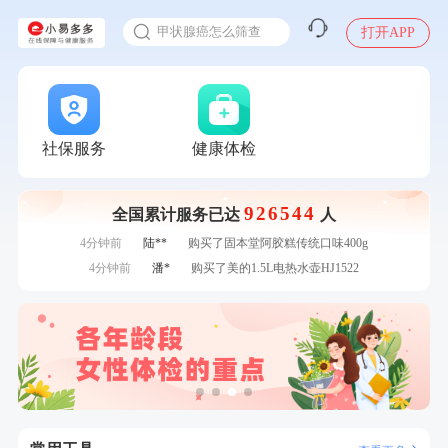
入职体检在线预约
瓶
7分钟前
林**
购买了小熊电烤箱 DKX-F10M6
甲状腺癌怎么筛查
打开APP
刚刚
郑**
成功预约了脑血管系统套餐
刚刚
郑**
成功预约了脑血管系统套餐
刚刚
王**
成功预约了企业招工体检套餐
刚刚
王**
成功预约了企业招工体检套餐
1分钟前
周**
购买了BP3颈椎热敷枕
社保服务
健康体检
1分钟前
姜**
购买了五常稻花香2号大米
2分钟前
姜**
成功预约了女性VIP体检套餐
926544
全国累计服务已达
人
2分钟前
李**
成功预约了老年女性体检套餐
4分钟前
陆**
购买了固本堂阿胶糕传统口味400g
4分钟前
潘*
购买了美的1.5L电热水壶HJ1522
6分钟前
赵**
成功预约青春体检卡（女）
6分钟前
张**
成功预约糖尿病强化体检套餐
7分钟前
毛**
购买了汤臣倍健多维男士多种维生素矿物质片1.5g*60片*2
瓶
7分钟前
林**
购买了小熊电烤箱 DKX-F10M6
刚刚
郑**
成功预约了脑血管系统套餐
刚刚
郑**
成功预约了脑血管系统套餐