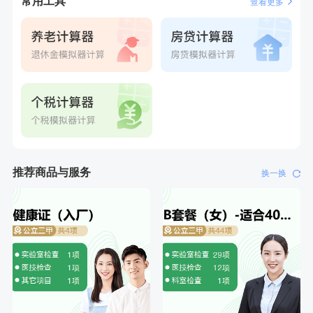
常用工具
查看更多
4分钟前
杜**
成功预约了标准体检套餐（男）
6分钟前
周**
购买了BP3颈椎热敷枕
6分钟前
侯**
购买了汤臣倍健水飞蓟葛根丹参片（护肝片）1.02g*120片
7分钟前
王**
成功预约了企业招工体检套餐
7分钟前
刘**
成功预约了入职体检套餐
刚刚
陆**
购买了固本堂阿胶糕传统口味400g
刚刚
陆**
购买了固本堂阿胶糕传统口味400g
推荐商品与服务
换一换