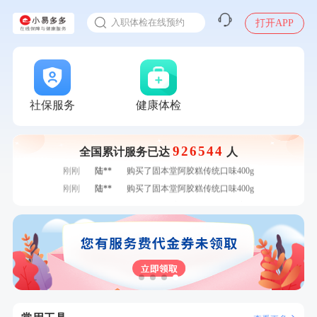
感染人偏肺病毒就会得肺炎吗
入职体检在线预约
打开APP
甲状腺癌怎么筛查
社保服务
健康体检
7分钟前
王**
成功预约了企业招工体检套餐
926544
7分钟前
刘**
成功预约了入职体检套餐
全国累计服务已达
人
刚刚
陆**
购买了固本堂阿胶糕传统口味400g
刚刚
陆**
购买了固本堂阿胶糕传统口味400g
刚刚
李**
购买了七年五季黑咖啡速溶低脂无添加蔗糖美式咖啡粉24g*2
盒
刚刚
李**
购买了七年五季黑咖啡速溶低脂无添加蔗糖美式咖啡粉24g*2
盒
1分钟前
江**
成功预约了标准套餐（男）
1分钟前
董**
成功预约了男性体检套餐
2分钟前
林**
购买了宁安堡新疆无核红枣干150g*2
2分钟前
袁**
购买了美的体重秤 MO-CW5 白色
4分钟前
肖**
成功预约了妇科套餐