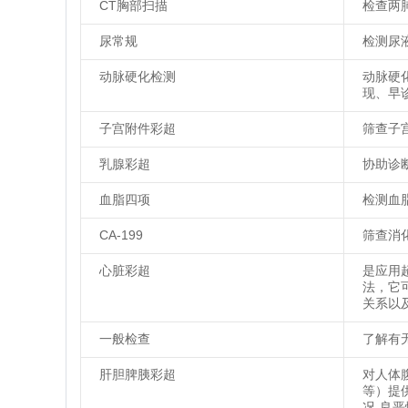
CT胸部扫描
检查两
尿常规
检测尿
动脉硬化检测
动脉硬
现、早
子宫附件彩超
筛查子
乳腺彩超
协助诊
血脂四项
检测血
CA-199
筛查消
心脏彩超
是应用
法，它
关系以
一般检查
了解有
肝胆脾胰彩超
对人体
等）提
况-良