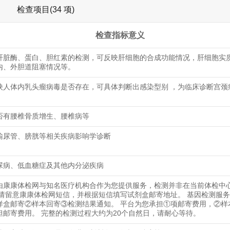
检查项目(34 项)
检查指标意义
肝脏酶、蛋白、胆红素的检测，可反映肝细胞的合成功能情况，肝细胞实
内、外胆道阻塞情况等。
映人体内乳头瘤病毒是否存在，可具体判断出感染型别 ，为临床诊断宫颈
否有腰椎骨质增生、腰椎病等
输尿管、膀胱等相关疾病影响学诊断
尿病、低血糖症及其他内分泌疾病
由康康体检网与知名医疗机构合作为您提供服务，检测并非在当前体检中
 请留意康康体检网短信，并根据短信填写试剂盒邮寄地址。 基因检测服
样盒邮寄②样本回寄③检测结果通知。 平台为您承担①项邮寄费用，②样
担邮寄费用。 完整的检测过程大约为20个自然日，请耐心等待。