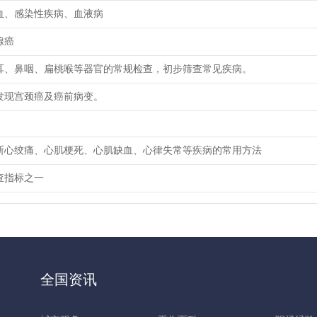
血、感染性疾病、血液病
腺癌
耳、鼻咽、扁桃喉等器官的常规检查，初步筛查常见疾病。
发现宫颈癌及癌前病变。
断心绞痛、心肌梗死、心肌缺血、心律失常等疾病的常用方法
查指标之一
全国资讯