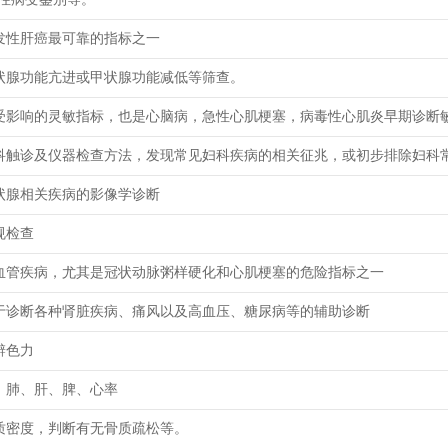
发性肝癌最可靠的指标之一
状腺功能亢进或甲状腺功能减低等筛查。
受影响的灵敏指标，也是心脑病，急性心肌梗塞，病毒性心肌炎早期诊断
科触诊及仪器检查方法，发现常见妇科疾病的相关征兆，或初步排除妇科
状腺相关疾病的影像学诊断
规检查
血管疾病，尤其是冠状动脉粥样硬化和心肌梗塞的危险指标之一
于诊断各种肾脏疾病、痛风以及高血压、糖尿病等的辅助诊断
辨色力
、肺、肝、脾、心率
质密度，判断有无骨质疏松等。