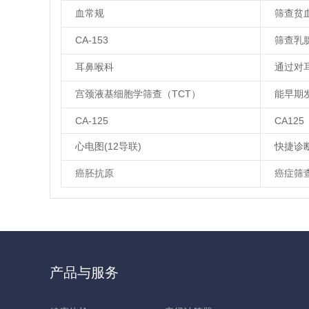
血常规
筛查贫
CA-153
筛查乳
耳鼻喉科
通过对
宫颈液基细胞学筛查（TCT）
能早期
CA-125
CA125
心电图(12导联)
快捷诊
癌胚抗原
癌症筛
产品与服务