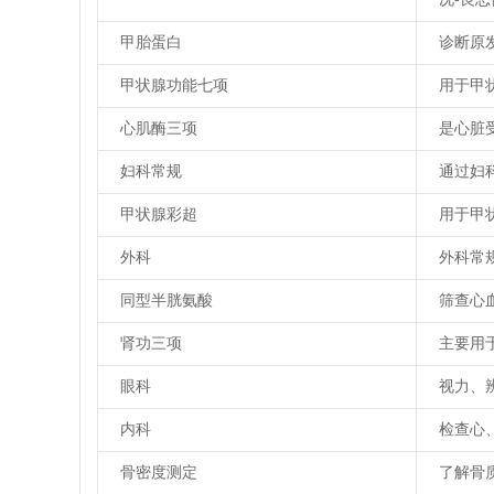
甲胎蛋白
诊断原
甲状腺功能七项
用于甲
心肌酶三项
是心脏
妇科常规
通过妇
甲状腺彩超
用于甲
外科
外科常
同型半胱氨酸
筛查心
肾功三项
主要用
眼科
视力、
内科
检查心
骨密度测定
了解骨