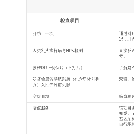
检查项目
肝功十一项
通过对
况，肝
人类乳头瘤样病毒HPV检测
直接反
考。
腰椎DR正侧位片（不打片）
了解是
双肾输尿管膀胱彩超（包含男性前列
双肾、
腺）女性去掉前列腺
空腹血糖
筛查糖
增值服务
该项目
知悉。
基因采
自行承