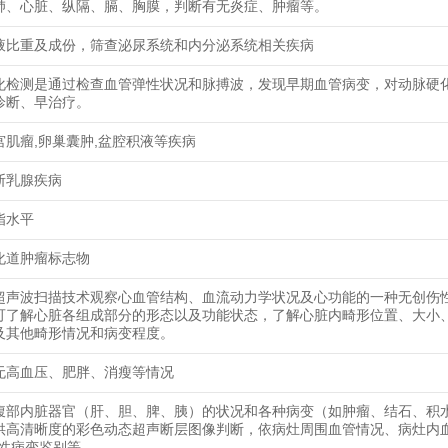
肺、心脏、纵隔、膈、胸膜，判断有无炎症、肿瘤等。
液比重及成份，筛查泌尿系统和内分泌系统相关疾病
化检测是通过检查血管弹性状况和脉搏波，发现早期血管病变，对动脉硬
诊断、早治疗。
宫肌瘤,卵巢囊肿,盆腔积液等疾病
断乳腺疾病
脂水平
化道肿瘤标志物
超声波扫描技术观察心血管结构、血流动力学状况及心功能的一种无创伤
可了解心脏各组成部分的形态以及功能状态，了解心脏内畸形位置、大小
及其他畸形情况和病变程度。
无高血压、肥胖、消瘦等情况
腹部内脏器官（肝、胆、脾、胰）的状况和各种病变（如肿瘤、结石、积
供高清晰度的彩色动态超声断层图像判断，依病灶周围血管情况、病灶内
恶性病变鉴别等。