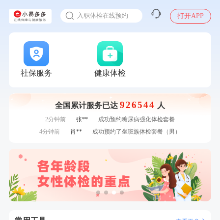
感染人偏肺病毒就会得肺炎吗
7分钟前
林**
成功预约了女性健康套餐二档
入职体检在线预约
打开APP
7分钟前
何**
购买了姚朵朵-1000g粗粮生活礼盒
甲状腺癌怎么筛查
刚刚
罗**
购买了美的体重秤 MO-CW5 白色
刚刚
罗**
购买了美的体重秤 MO-CW5 白色
刚刚
莫**
成功预约了青少年体检套餐
刚刚
莫**
成功预约了青少年体检套餐
社保服务
健康体检
1分钟前
刘**
成功预约了入职体检套餐
1分钟前
侯**
购买了汤臣倍健水飞蓟葛根丹参片（护肝片）1.02g*120片
926544
全国累计服务已达
人
2分钟前
谭**
购买了中粮可益康红豆薏米粉500g
2分钟前
张**
成功预约糖尿病强化体检套餐
4分钟前
肖**
成功预约了坐班族体检套餐（男）
4分钟前
罗**
购买了美的体重秤 MO-CW5 白色
6分钟前
戴*
购买了便携式手持小风扇
6分钟前
林**
成功预约了女性健康套餐二档
7分钟前
林**
成功预约了女性健康套餐二档
7分钟前
何**
购买了姚朵朵-1000g粗粮生活礼盒
刚刚
罗**
购买了美的体重秤 MO-CW5 白色
刚刚
罗**
购买了美的体重秤 MO-CW5 白色