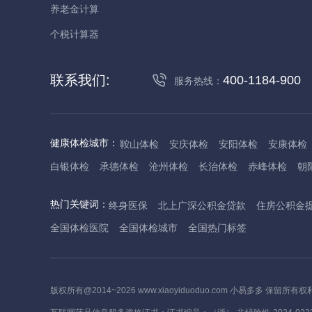
养老金计算
个税计算器
联系我们:
400-1184-900
服务热线：
健康体检城市：
鞍山体检
安庆体检
安阳体检
安康体检
白银体检
承德体检
沧州体检
长治体检
赤峰体检
朝
丹东体检
大庆体检
东营体检
德州体检
东莞体检
儋
热门关键词：
终身医保
北上广深公积金贷款
住房公积金
抚州体检
佛山体检
防城港体检
赣州体检
广州体检
全国体检医院
全国体检城市
全国热门标签
哈尔滨体检
淮安体检
杭州体检
湖州体检
合肥体检
河池体检
海口体检
汉中体检
晋城体检
晋中体检
锦
焦作体检
济源体检
荆门体检
荆州体检
江门体检
揭
版权所有@2014~2026 www.xiaoyiduoduo.com 小易多多 保留所有权
莱芜体检
临沂体检
聊城体检
洛阳体检
漯河体检
娄