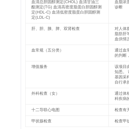
血清总胆固醇测定(CHOL) 血清甘油三
血脂浓
酯测定(TG) 血清高密度脂蛋白胆固醇测
诊断
定(HDL-C) 血清低密度脂蛋白胆固醇测
定(LDL-C)
肝、胆、胰、脾、双肾检查
对人体
脂肪肝
血供情
血常规（五分类）
通过血
的判断
增值服务
该项目
知悉。
基因采
自行承
外科检查（女）
通过体
科疾病
十二导联心电图
检查有
甲状腺检查
检查甲