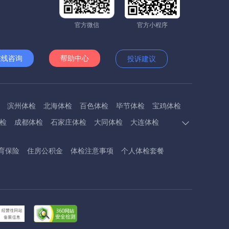
官方微信
官方小程序
在线咨询
帮助中心
投诉建议
滨州体检
北海体检
百色体检
毕节体检
宝鸡体检
检
成都体检
石家庄体检
大同体检
大连体检
多斯体检
鄂州体检
抚顺体检
阜阳体检
福州体检
育保险
住房公积金
体检注意事项
个人体检套餐
体检
呼和浩特体检
呼伦贝尔体检
葫芦岛体检
体检
衡阳体检
怀化体检
惠州体检
河源体检
德镇体检
九江体检
吉安体检
济南体检
济宁体检
临汾体检
辽阳体检
连云港体检
丽水体检
龙岩体检
体检
兰州体检
陇南体检
牡丹江体检
马鞍山体检