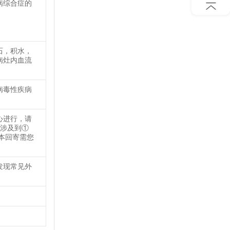
病综合症的
石，积水，
病灶内血流
病毒性疾病
心进行，请
务涉及到①
本回寄需您
发现常见外