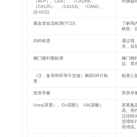
（AFP）、CEA）、（CA199) 、
对胰腺
（CA125）、（CA153)、（CA50）、
(β-hCG)
脑血管血流检测(TCD)
了解颅
畸形、
内科检查
通过视
兆，或
幽门螺杆菌检测
幽门螺
症、胃
（注：备孕和怀孕不宜做）胸部DR片检
检查心
查
营养早餐
营养早
Urea(尿素）、Gr(肌酐)、 UA(尿酸）
尿素氮
高。用
过排除
是嘌呤
而增高