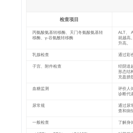
检查项目
丙氨酸氨基转移酶、天门冬氨酸氨基转
ALT、
移酶、γ-谷氨酰转移酶
就越高
升高。
乳腺检查
通过彩
子宫、附件检查
经阴道
形态结
充盈膀
血糖监测
评价人
诊断代
尿常规
通过尿
查和病
一般检查
了解身