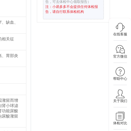
告，可去体检中心领取报告）
注：小易多多不会提供任何体检报
告，请自行联系体检机构
窄、缺血、
在线客服
的相关征
疡、胃部炎
官方微信
帮助中心
因潴留而增
关于我们
由肾小球滤
肾功能尿酸
内尿酸潴留
体检对比