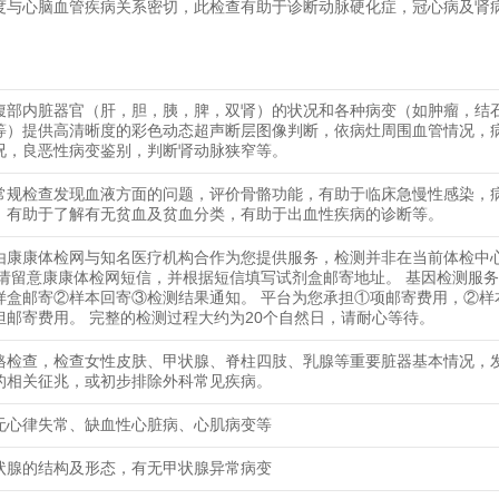
度与心脑血管疾病关系密切，此检查有助于诊断动脉硬化症，冠心病及肾
腹部内脏器官（肝，胆，胰，脾，双肾）的状况和各种病变（如肿瘤，结
等）提供高清晰度的彩色动态超声断层图像判断，依病灶周围血管情况，
况，良恶性病变鉴别，判断肾动脉狭窄等。
常规检查发现血液方面的问题，评价骨骼功能，有助于临床急慢性感染，
，有助于了解有无贫血及贫血分类，有助于出血性疾病的诊断等。
由康康体检网与知名医疗机构合作为您提供服务，检测并非在当前体检中
 请留意康康体检网短信，并根据短信填写试剂盒邮寄地址。 基因检测服
样盒邮寄②样本回寄③检测结果通知。 平台为您承担①项邮寄费用，②样
担邮寄费用。 完整的检测过程大约为20个自然日，请耐心等待。
格检查，检查女性皮肤、甲状腺、脊柱四肢、乳腺等重要脏器基本情况，
的相关征兆，或初步排除外科常见疾病。
无心律失常、缺血性心脏病、心肌病变等
状腺的结构及形态，有无甲状腺异常病变