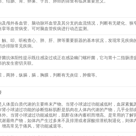
癌、结肠、胃、卵巢、子宫、肺癌的筛查有临床重要意义。
内及颅外各血管、脑动脉环血管及其分支的血流情况，判断有无硬化、狭
痉挛等血管病变。可对脑血管疾病进行动态监测。
、触、叩、听检查心、肺、肝、脾等重要脏器的基本状况，发现常见疾病
初步排除常见疾病。
杆菌抗体阳性提示既往感染过或正在感染幽门螺杆菌，它与胃十二指肠溃
癌的发生密切关联。
脏，两肺，纵膈，膈，胸膜，判断有无炎症，肿瘤等。
餐
是人体蛋白质代谢的主要终末产物。当肾小球滤过功能减低时，血尿素氮
作肾小球滤过功能的诊断指标肌酐是肌肉在人体内代谢的产物，几乎全部
体外。当肾小球滤过功能减低时，肌酐在体内蓄积而增高。是常用的了解
代谢最终产物，如体内产生过多来不及排泄或者尿酸排泄机制退化，则体
。增高常见于痛风，肾功能减退等。