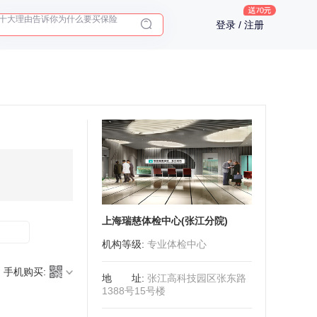
十大理由告诉你为什么要买保险
登录 / 注册
入职体检在线预约
2025年了，给父母预约体检
上海瑞慈体检中心(张江分院)
机构等级
:
专业体检中心
手机购买:
地址
:
张江高科技园区张东路
1388号15号楼