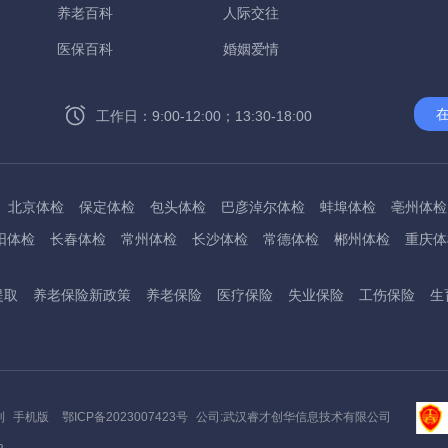
养老百科
人际交往
医保百科
婚姻爱情
工作日：9:00-12:00；13:30-18:00
北京体检
保定体检
包头体检
巴彦淖尔体检
蚌埠体检
亳州体检
阳体检
长春体检
常州体检
长沙体检
常德体检
郴州体检
重庆体
州体检
东方体检
德阳体检
达州体检
大理体检
石嘴山体检
鄂尔
提取
养老保险新政策
养老保险
医疗保险
失业保险
工伤保险
生
桂林体检
贵港体检
广元体检
贵阳体检
红河体检
邯郸体检
衡水
淮南体检
淮北体检
菏泽体检
鹤壁体检
许昌体检
黄石体检
黄冈
州体检
吉林体检
齐齐哈尔体检
鸡西体检
嘉兴体检
金华体检
景
阳体检
嘉峪关体检
开封体检
昆明体检
克拉玛依体检
廊坊体检
利
手机版
鄂ICP备2023007423号
公司:武汉睿才创华信息技术有限公司
底体检
柳州体检
来宾体检
泸州体检
乐山体检
凉山体检
六盘水