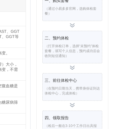
一、购买套餐
（通过小易多多官网，选购体检套
餐）
ST、GGT
T、GGT等
二、预约体检
（打开体检订单，选择“未预约”体检
套餐，填写个人信息，预约成功后会
病变。
收到短信通知）
管）大小，
病变，不需
三、前往体检中心
空腹血糖是
（在预约日期当天，携带身份证到达
体检中心，完成体检）
为糖尿病筛
四、领取报告
（检后一般在3-10个工作日出具报