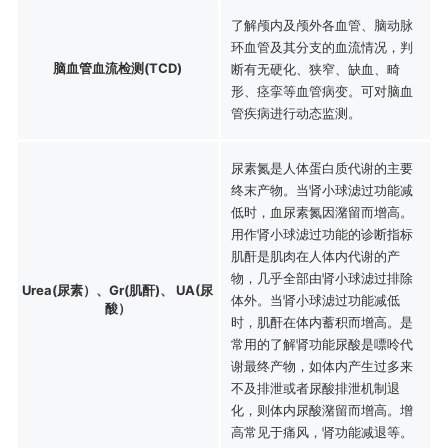
了解颅内及颅外各血管、脑动脉
环血管及其分支的血流情况，判
脑血管血流检测(TCD)
断有无硬化、狭窄、缺血、畸
形、痉挛等血管病变。可对脑血
管疾病进行动态监测。
尿素氮是人体蛋白质代谢的主要
终末产物。当肾小球滤过功能减
低时，血尿素氮因潴留而增高。
用作肾小球滤过功能的诊断指标
肌酐是肌肉在人体内代谢的产
物，几乎全部由肾小球滤过排除
Urea(尿素）、Gr(肌酐)、 UA(尿
体外。当肾小球滤过功能减低
酸）
时，肌酐在体内蓄积而增高。是
常用的了解肾功能尿酸是嘌呤代
谢最终产物，如体内产生过多来
不及排泄或者尿酸排泄机制退
化，则体内尿酸潴留而增高。增
高常见于痛风，肾功能减退等。