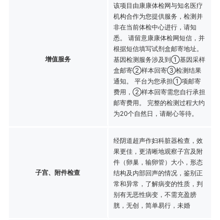
该项目由康康体检网与知名医疗
机构合作为您提供服务，检测并
非在当前体检中心进行，请知
悉。 请留意康康体检网短信，并
根据短信填写试剂盒邮寄地址。
增值服务
基因检测服务涉及到①基因采样
盒邮寄②样本回寄③检测结果
通知。 平台为您承担①项邮寄
费用，②样本回寄需您自行承担
邮寄费用。 完整的检测过程大约
为20个自然日，请耐心等待。
经阴道超声作妇科脏器检查，效
果更佳，更清晰地观察子宫及附
件（卵巢，输卵管）大小，形态
子宫、附件检查
结构及内部回声的情况，鉴别正
常和异常，了解病变的性质，判
别有无恶性病变，不需充盈膀
胱，无创，简单易行，未婚