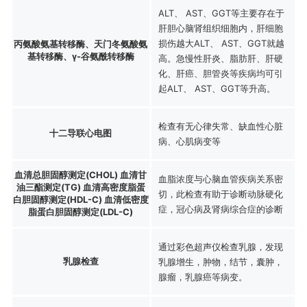
ALT、 AST、GGT等主要存在于
肝胆心脑肾组织细胞内，肝细胞
损伤越大ALT、 AST、GGT就越
丙氨酸氨基转移酶、天门冬氨酸氨
基转移酶、γ-谷氨酰转移酶
高。急慢性肝炎、脂肪肝、肝硬
化、肝癌、胆管炎等疾病均可引
起ALT、 AST、GGT等升高。
检查有无心律失常、缺血性心脏
十二导联心电图
病、心肌病变等
血清总胆固醇测定(CHOL) 血清甘
血脂浓度与心脑血管疾病关系密
油三酯测定(TG) 血清高密度脂蛋
切，此检查有助于诊断动脉硬化
白胆固醇测定(HDL-C) 血清低密度
症，冠心病及肾病综合症的诊断
脂蛋白胆固醇测定(LDL-C)
通过彩色超声仪检查乳腺，发现
乳腺检查
乳腺增生，肿物，结节，囊肿，
腺瘤，乳腺癌等病变。