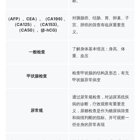
标。
对胰腺癌、结肠、胃、卵巢、子
（AFP）、CEA）、（CA199) 、
（CA125）、（CA153)、
宫、肺癌的筛查有临床重要意
（CA50）、(β-hCG)
义。
了解身体基本情况：身高、体
一般检查
重、血压
检查甲状腺的结构及形态，有无
甲状腺检查
甲状腺异常病变
通过尿常规检查，对泌尿系统疾
病的诊断，疗效观察有重要意
尿常规
义，尿糖检查是作为糖尿病筛查
和病情判断的指标。并可观察一
些全身的异常表现