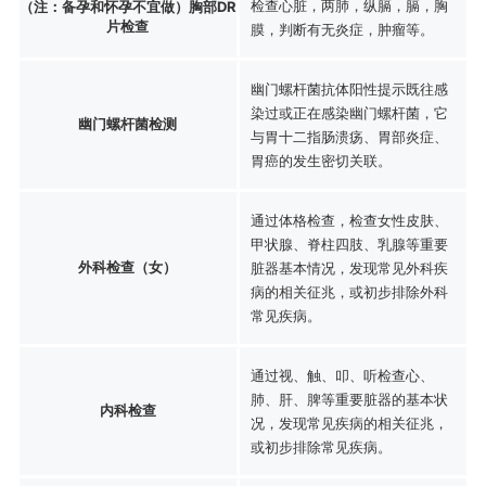
检查心脏，两肺，纵膈，膈，胸
（注：备孕和怀孕不宜做）胸部DR
片检查
膜，判断有无炎症，肿瘤等。
幽门螺杆菌抗体阳性提示既往感
染过或正在感染幽门螺杆菌，它
幽门螺杆菌检测
与胃十二指肠溃疡、胃部炎症、
胃癌的发生密切关联。
通过体格检查，检查女性皮肤、
甲状腺、脊柱四肢、乳腺等重要
外科检查（女）
脏器基本情况，发现常见外科疾
病的相关征兆，或初步排除外科
常见疾病。
通过视、触、叩、听检查心、
肺、肝、脾等重要脏器的基本状
内科检查
况，发现常见疾病的相关征兆，
或初步排除常见疾病。