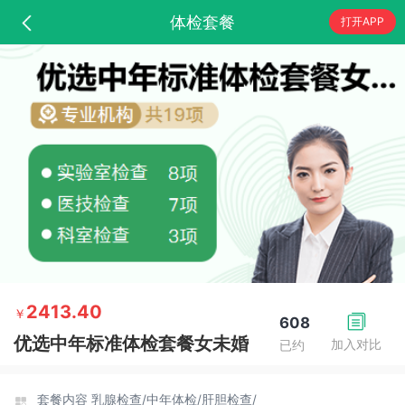
体检套餐
打开APP
2413.40
￥
608
优选中年标准体检套餐女未婚
加入对比
已约
套餐内容
乳腺检查/
中年体检/
肝胆检查/