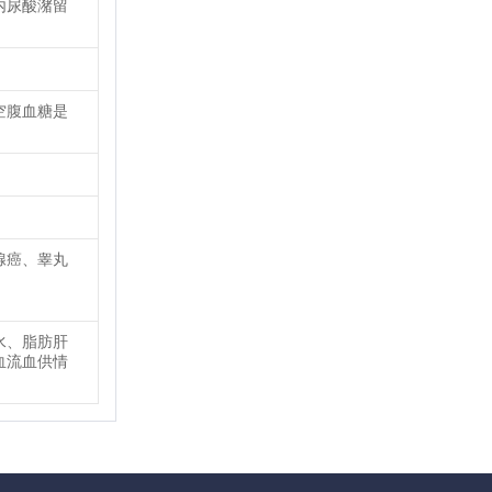
内尿酸潴留
空腹血糖是
腺癌、睾丸
水、脂肪肝
血流血供情