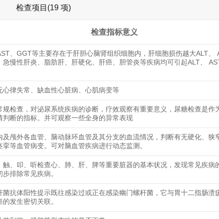
检查项目(19 项)
检查指标意义
 AST、GGT等主要存在于肝胆心脑肾组织细胞内，肝细胞损伤越大ALT、 A
。急慢性肝炎、脂肪肝、肝硬化、肝癌、胆管炎等疾病均可引起ALT、 AS
无心律失常、缺血性心脏病、心肌病变等
常规检查，对泌尿系统疾病的诊断，疗效观察有重要意义，尿糖检查是作
情判断的指标。并可观察一些全身的异常表现
内及颅外各血管、脑动脉环血管及其分支的血流情况，判断有无硬化、狭
痉挛等血管病变。可对脑血管疾病进行动态监测。
、触、叩、听检查心、肺、肝、脾等重要脏器的基本状况，发现常见疾病
初步排除常见疾病。
杆菌抗体阳性提示既往感染过或正在感染幽门螺杆菌，它与胃十二指肠溃
癌的发生密切关联。