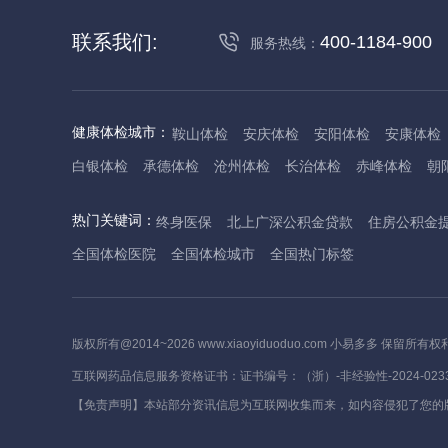
联系我们:
400-1184-900
服务热线：
健康体检城市：
鞍山体检
安庆体检
安阳体检
安康体检
白银体检
承德体检
沧州体检
长治体检
赤峰体检
朝
丹东体检
大庆体检
东营体检
德州体检
东莞体检
儋
热门关键词：
终身医保
北上广深公积金贷款
住房公积金
抚州体检
佛山体检
防城港体检
赣州体检
广州体检
全国体检医院
全国体检城市
全国热门标签
哈尔滨体检
淮安体检
杭州体检
湖州体检
合肥体检
河池体检
海口体检
汉中体检
晋城体检
晋中体检
锦
焦作体检
济源体检
荆门体检
荆州体检
江门体检
揭
版权所有@2014~2026 www.xiaoyiduoduo.com 小易多多 保留所有权
莱芜体检
临沂体检
聊城体检
洛阳体检
漯河体检
娄
互联网药品信息服务资格证书：证书编号：（浙）-非经验性-2024-023
茂名体检
梅州体检
绵阳体检
眉山体检
南京体检
南
【免责声明】本站部分资讯信息为互联网收集而来，如内容侵犯了您的
萍乡体检
平顶山体检
濮阳体检
攀枝花体检
普洱体检