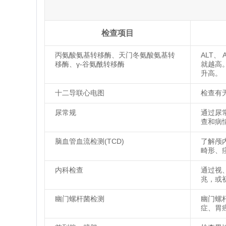
检查项目
丙氨酸氨基转移酶、天门冬氨酸氨基转
ALT、
移酶、γ-谷氨酰转移酶
就越高
升高。
十二导联心电图
检查有
尿常规
通过尿
查和病
脑血管血流检测(TCD)
了解颅
畸形、
内科检查
通过视
兆，或
幽门螺杆菌检测
幽门螺
症、胃