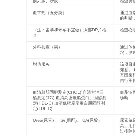
前列腺、膀胱
检查男
血常规（五分类）
通过血
的判断
（注：备孕和怀孕不宜做）胸部DR片检
检查心
查
外科检查（男）
通过体
况，发
增值服务
该项目
知悉。
基因采
自行承
血清总胆固醇测定(CHOL) 血清甘油三
血脂浓
酯测定(TG) 血清高密度脂蛋白胆固醇测
诊断
定(HDL-C) 血清低密度脂蛋白胆固醇测
定(LDL-C)
Urea(尿素）、Gr(肌酐)、 UA(尿酸）
尿素氮
高。用
过排除