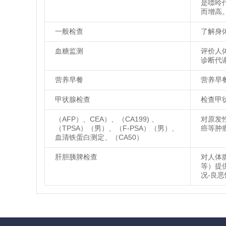
是嘌呤
而增高
一般检查
了解身
血糖监测
评价人
诊断代
营养早餐
营养早
甲状腺检查
检查甲
（AFP）、CEA）、（CA199) 、
对原发
（TPSA）（男）、（F-PSA）（男）、
癌等肿
血清铁蛋白测定、（CA50）
肝胆胰脾检查
对人体
等）提
况-良