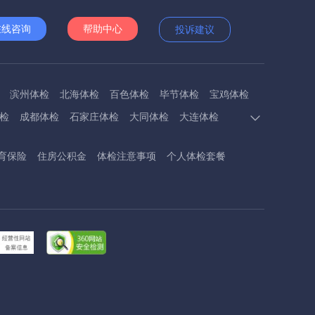
在线咨询
帮助中心
投诉建议
滨州体检
北海体检
百色体检
毕节体检
宝鸡体检
检
成都体检
石家庄体检
大同体检
大连体检
多斯体检
鄂州体检
抚顺体检
阜阳体检
福州体检
育保险
住房公积金
体检注意事项
个人体检套餐
体检
呼和浩特体检
呼伦贝尔体检
葫芦岛体检
体检
衡阳体检
怀化体检
惠州体检
河源体检
德镇体检
九江体检
吉安体检
济南体检
济宁体检
临汾体检
辽阳体检
连云港体检
丽水体检
龙岩体检
体检
兰州体检
陇南体检
牡丹江体检
马鞍山体检
检
内江体检
南充体检
盘锦体检
莆田体检
黔东南体检
黔南体检
曲靖体检
庆阳体检
日照体检