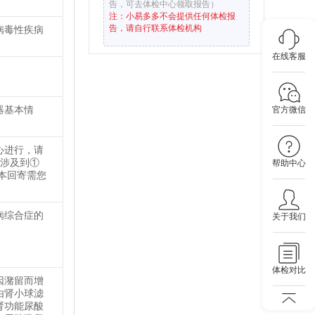
告，可去体检中心领取报告）
注：小易多多不会提供任何体检报
告，请自行联系体检机构
病毒性疾病
在线客服
器基本情
官方微信
心进行，请
务涉及到①
帮助中心
本回寄需您
病综合症的
关于我们
体检对比
因潴留而增
由肾小球滤
肾功能尿酸