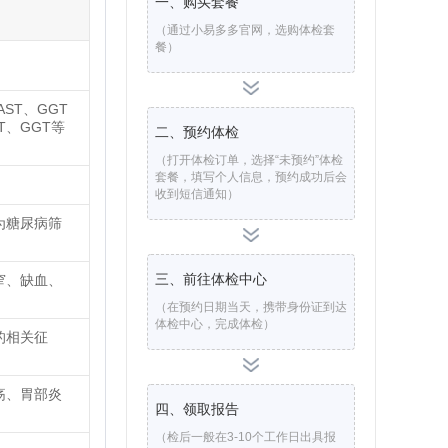
一、购买套餐
（通过小易多多官网，选购体检套
餐）
ST、GGT
T、GGT等
二、预约体检
（打开体检订单，选择“未预约”体检
套餐，填写个人信息，预约成功后会
收到短信通知）
为糖尿病筛
三、前往体检中心
窄、缺血、
（在预约日期当天，携带身份证到达
体检中心，完成体检）
的相关征
疡、胃部炎
四、领取报告
（检后一般在3-10个工作日出具报