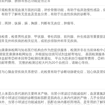
性前列腺、膀胱等形态功能是否正常
常规检查发现血液方面的问题，评价骨骼功能，有助于临床急慢性感染，
，有助于了解有无贫血及贫血分类，有助于出血性疾病的诊断等。
脏，两肺，纵膈，膈，胸膜，判断有无炎症，肿瘤等。
格检查，检查男性皮肤、甲状腺、脊柱四肢、前列腺、外生殖器等重要脏
现常见外科疾病的相关征兆，或初步排除外科常见疾病。
由康康体检网与知名医疗机构合作为您提供服务，检测并非在当前体检中
 请留意康康体检网短信，并根据短信填写试剂盒邮寄地址。 基因检测服
样盒邮寄②样本回寄③检测结果通知。 平台为您承担①项邮寄费用，②样
担邮寄费用。 完整的检测过程大约为20个自然日，请耐心等待。
度与心脑血管疾病关系密切，此检查有助于诊断动脉硬化症，冠心病及肾
是人体蛋白质代谢的主要终末产物。当肾小球滤过功能减低时，血尿素氮
作肾小球滤过功能的诊断指标肌酐是肌肉在人体内代谢的产物，几乎全部
体外。当肾小球滤过功能减低时，肌酐在体内蓄积而增高。是常用的了解