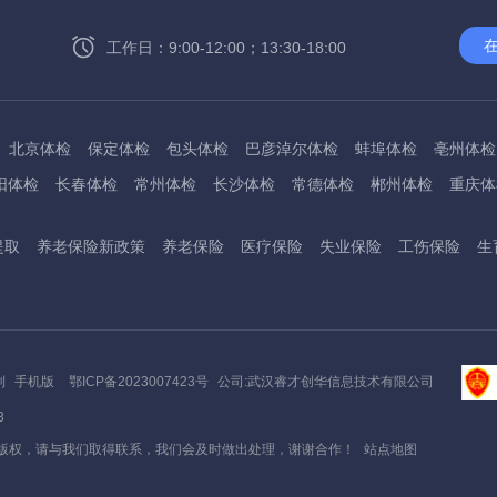
工作日：9:00-12:00；13:30-18:00
北京体检
保定体检
包头体检
巴彦淖尔体检
蚌埠体检
亳州体检
阳体检
长春体检
常州体检
长沙体检
常德体检
郴州体检
重庆体
州体检
东方体检
德阳体检
达州体检
大理体检
石嘴山体检
鄂尔
提取
养老保险新政策
养老保险
医疗保险
失业保险
工伤保险
生
桂林体检
贵港体检
广元体检
贵阳体检
红河体检
邯郸体检
衡水
淮南体检
淮北体检
菏泽体检
鹤壁体检
许昌体检
黄石体检
黄冈
州体检
吉林体检
齐齐哈尔体检
鸡西体检
嘉兴体检
金华体检
景
阳体检
嘉峪关体检
开封体检
昆明体检
克拉玛依体检
廊坊体检
利
手机版
鄂ICP备2023007423号
公司:武汉睿才创华信息技术有限公司
底体检
柳州体检
来宾体检
泸州体检
乐山体检
凉山体检
六盘水
3
通体检
宁波体检
南平体检
宁德体检
南昌体检
南阳体检
南宁体
版权，请与我们取得联系，我们会及时做出处理，谢谢合作！
站点地图
秦皇岛体检
衢州体检
泉州体检
青岛体检
清远体检
琼海体检