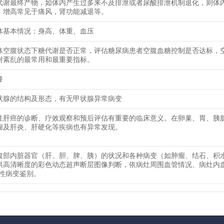
代谢最终产物，如体内产生过多来不及排泄或者尿酸排泄机制退化，则体
。增高常见于痛风，肾功能减退等。
体基本情况：身高、体重、血压
体空腹状态下糖代谢是否正常，评估糖尿病患者空腹血糖控制是否达标，
谢紊乱的最常用和最重要指标。
餐
状腺的结构及形态，有无甲状腺异常病变
性肝癌的诊断、疗效观察和预后评估有重要的临床意义。在卵巢、胃、胰
瘤及肝炎、肝硬化等疾病也有异常发现。
腹部内脏器官（肝、胆、脾、胰）的状况和各种病变（如肿瘤、结石、积
供高清晰度的彩色动态超声断层图像判断，依病灶周围血管情况、病灶内
恶性病变鉴别。